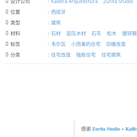
设计公司
:
Kalibra Arquitectura
Zurita Studio

位置
:
西班牙

类型
:
建筑

材料
:
石材
层压木材
石灰
松木
镀锌钢

标签
:
韦尔瓦
小而美的住宅
旧楼改造

分类
:
住宅改造
独栋住宅
住宅建筑

Zurita Studio
Kalib
感谢
+