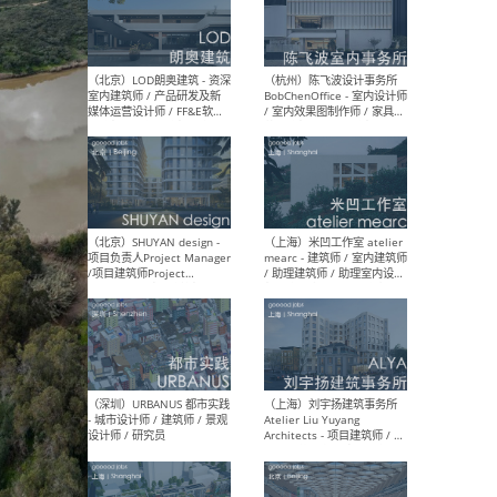
（南京/淮安）江苏美城建筑
（北
规划设计院有限公司 - 建筑方
务所
案设计师 / 商务经理 / 暖通
设计师 / 造价工程师
（大理）之间建筑
（西
ArCONNECT – 项目建筑师 /
研究
建筑师 / 助理建筑师 / 室内
主创
设计师 / 实习生
景观
施工
（深圳）TOMO東木筑造 -
（广
室内设计师 / 资深深化设计
所 
师 / AIGC内容编辑(室内设计
理设
方向) / 照明设计师 / 软装设
新媒
计师
生