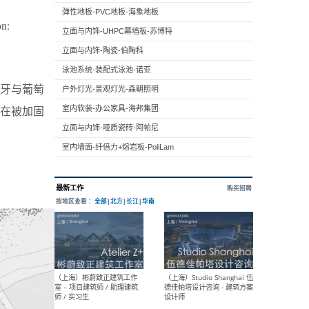
弹性地板-PVC地板-海象地板
on:
立面与内饰-UHPC幕墙板-苏博特
立面与内饰-陶瓷-伯陶科
泳池系统-装配式泳池-诺亚
班牙与葡萄
户外灯光-景观灯光-森朝照明
在被加固
室内软装-办公家具-海邦集团
立面与内饰-哑质瓷砖-阿帕尼
室内墙面-纤倍力+熔岩板-PoliLam