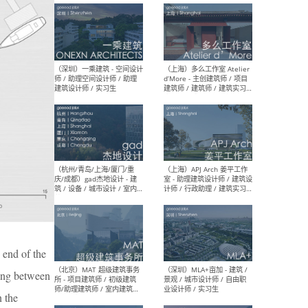
最新工作
按地区查看 ：
全部
|
北方
|
长江
|
华南
（上海）彬蔚致正建筑工作
（上海
室 – 项目建筑师 / 助理建筑
德佳
师 / 实习生
设计
（深圳）一乘建筑 - 空间设计
（上
师 / 助理空间设计师 / 助理
d’M
 end of the
建筑设计师 / 实习生
建筑
生 
ling between
n the