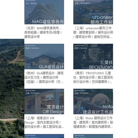
（杭州/青岛/上海/厦门/重
（上海
庆/成都）gad杰地设计 - 建
室 
筑 / 设备 / 城市设计 / 室内 /
计师
幕墙 / BIM / 成本 / 工程 / 运
生
营 / 品牌 / 观点views / 实习
等
（北京）MAT 超级建筑事务
（深圳
所 - 项目建筑师 / 初级建筑
景观
师/助理建筑师 / 室内建筑师
业设
/ 实习生
（北京）MAD建筑事务所 -
（上
商务拓展 / 媒体专员/经理 /
群 
建筑设计师
/ 
师 