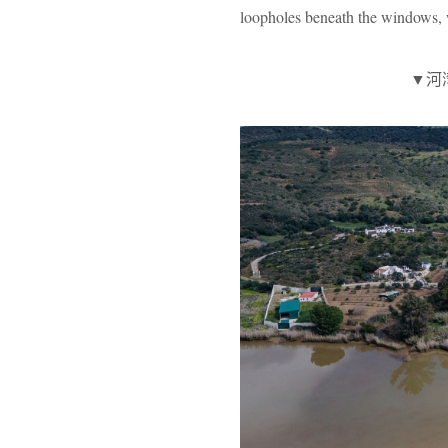
loopholes beneath the windows, w
▼河湾与