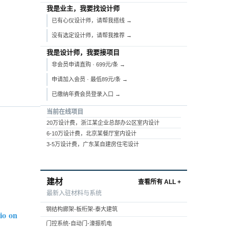
我是业主，我要找设计师
已有心仪设计师，请帮我搭线 →
没有选定设计师，请帮我推荐 →
我是设计师，我要接项目
非会员申请直购 · 699元/条 →
申请加入会员 · 最低89元/条 →
已缴纳年费会员登录入口 →
当前在线项目
20万设计费，浙江某企业总部办公区室内设计
6-10万设计费，北京某餐厅室内设计
3-5万设计费，广东某自建房住宅设计
建材
查看所有 ALL +
最新入驻材料与系统
钢结构廊架-板桁架-泰大建筑
io on
门控系统-自动门-濠振机电