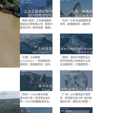
（杭州）GLA建筑设计 - 建筑
（南京
设计实习生 / 建筑设计师
社 
（应届）/ 建筑设计师（方案
执行
设计）/ 建筑设计师（施工
实习
图）/ 结构设计师 / 给排水设
计师
（上海）或者设计 OR
（上
Design - 室内主案设计师 /
室 -
室内设计师 / 施工图深化设
理建
计师 / 室内设计助理 / 新媒
实习
体运营
请）