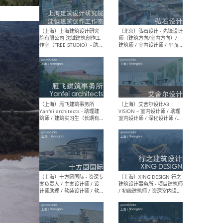
（北京）LOD朗奥建筑 - 资深
（杭
室内建筑师 / 产品研发及新
Bob
媒体运营设计师 / FF&E软装
/ 
设计师 / 深化设计师 / 实习
装设
生
（北京）SHUYAN design -
（上
项目负责人Project Manager
mea
/项目建筑师Project
/ 
Architect / 助理建筑师
师 
Assistant Architect / 创始
请）
人助理Founder's Assistant
/ 实习生Intern
（深圳）URBANUS 都市实践
（上
- 城市设计师 / 建筑师 / 景观
Atel
设计师 / 研究员
Arc