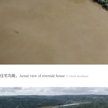
鸟瞰，Aerial view of riverside house
© Ulrich Stockhaus