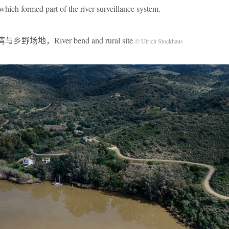
hich formed part of the river surveillance system.
乡野场地，River bend and rural site
© Ulrich Stockhaus