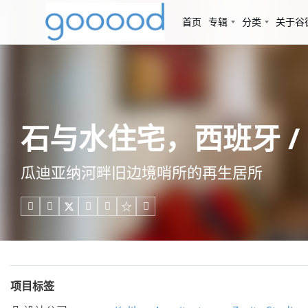
首页
专辑
分类
关于谷
石与水住宅，西班牙 / Zurit
瓜迪亚纳河畔旧边境哨所的再生居所





项目标签