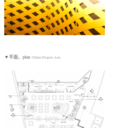
▼平面，plan
©Enter Projects Asia