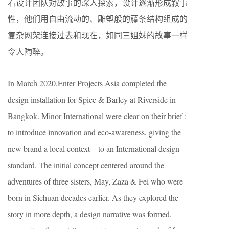
着设计团队对故事的深入探索，设计逐渐形成叙事
性，他们用自由流动的、雕塑般的藤条结构组成的
复杂网架连接过去和现在，如同三姐妹的故事一样
令人陶醉。
In March 2020,Enter Projects Asia completed the
design installation for Spice & Barley at Riverside in
Bangkok. Minor International were clear on their brief :
to introduce innovation and eco-awareness, giving the
new brand a local context – to an International design
standard. The initial concept centered around the
adventures of three sisters, May, Zaza & Fei who were
born in Sichuan decades earlier. As they explored the
story in more depth, a design narrative was formed,