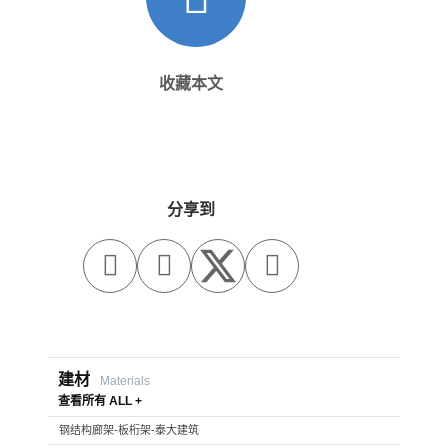
收藏本文
分享到



建材
Materials
查看所有 ALL +
钢结构廊架-板桁架-泰大建筑