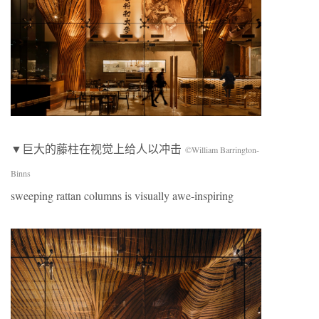
▼巨大的藤柱在视觉上给人以冲击
©William Barrington-
Binns
sweeping rattan columns is visually awe-inspiring