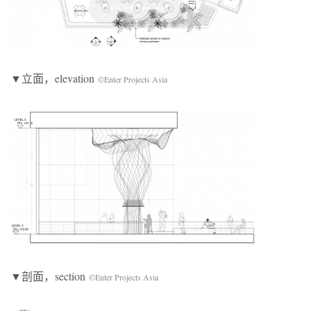
▼立面，elevation
©Enter Projects Asia
▼剖面，section
©Enter Projects Asia