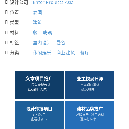
设计公司
:
Enter Projects Asia

位置
:
泰国

类型
:
建筑

材料
:
藤
玻璃

标签
:
室内设计
曼谷

分类
:
休闲娱乐
商业建筑
餐厅

文章项目推广
业主找设计师
中国与全球传播
真实项目需求
查看推广方案 →
提交项目 →
设计师接项目
建材品牌推广
在线项目
品牌展示 · 项目选材
查看机会 →
进入材料库 →