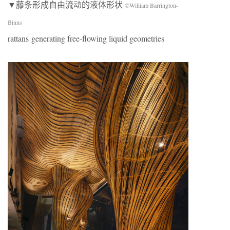
▼藤条形成自由流动的液体形状
©William Barrington-
Binns
rattans generating free-flowing liquid geometries