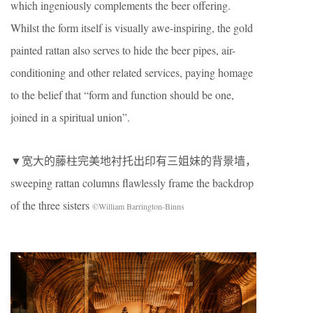
which ingeniously complements the beer offering.
Whilst the form itself is visually awe-inspiring, the gold
painted rattan also serves to hide the beer pipes, air-
conditioning and other related services, paying homage
to the belief that “form and function should be one,
joined in a spiritual union”.
▼宽大的藤柱完美地衬托出印有三姐妹的背景墙，
sweeping rattan columns flawlessly frame the backdrop
of the three sisters
©William Barrington-Binns