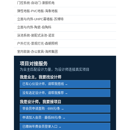
门控系统-自动门-濠振机电
弹性地板-PVC地板-海象地板
立面与内饰-UHPC幕墙板-苏博特
立面与内饰-陶瓷-伯陶科
泳池系统-装配式泳池-诺亚
户外灯光-景观灯光-森朝照明
室内软装-办公家具-海邦集团
项目对接服务
为业主匹配设计力量，为设计师连接真实项目
我是业主，我要找设计师
已有心仪设计师，请帮我搭线 →
没有选定设计师，请帮我推荐 →
我是设计师，我要接项目
非会员申请直购 · 699元/条 →
申请加入会员 · 最低89元/条 →
已缴纳年费会员登录入口 →