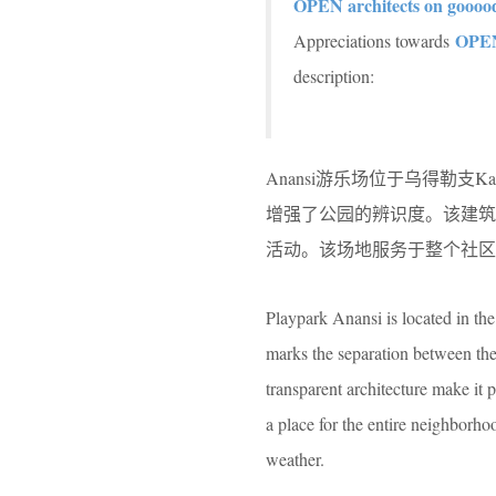
OPEN architects on goooo
OPEN
Appreciations towards
description:
Anansi游乐场位于乌得勒支K
增强了公园的辨识度。该建
活动。该场地服务于整个社区
Playpark Anansi is located in the 
marks the separation between the 
transparent architecture make it p
a place for the entire neighborho
weather.