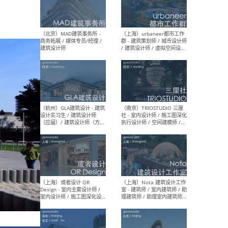
幕墙 / BIM / 成本 / 工程 / 运
生
营 / 品牌 / 观点views / 实习
等
（北京）MAT 超级建筑事务
（深圳
所 - 项目建筑师 / 初级建筑
景观
师/助理建筑师 / 室内建筑师
业设
/ 实习生
（北京）MAD建筑事务所 -
（上
商务拓展 / 媒体专员/经理 /
群 
建筑设计师
/ 
师 