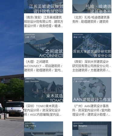
（杭州）GLA建筑设计 - 建筑
（南京
设计实习生 / 建筑设计师
社 
（应届）/ 建筑设计师（方案
执行
设计）/ 建筑设计师（施工
实习
图）/ 结构设计师 / 给排水设
计师
（上海）或者设计 OR
（上
Design - 室内主案设计师 /
室 -
室内设计师 / 施工图深化设
理建
计师 / 室内设计助理 / 新媒
实习
体运营
请）
（南京/淮安）江苏美城建筑
（北
规划设计院有限公司 - 建筑方
务所
案设计师 / 商务经理 / 暖通
设计师 / 造价工程师