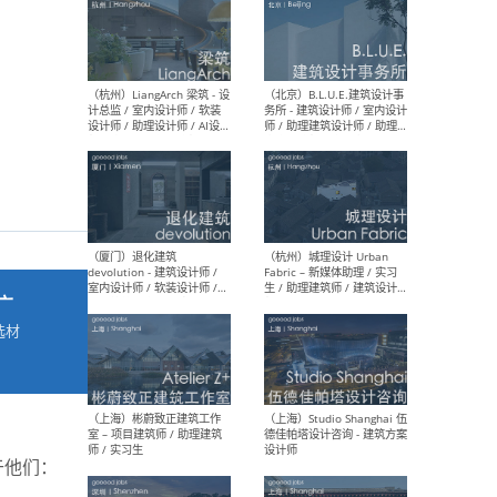
最新工作
按地区查看 ：
全部
|
北方
|
长江
|
华南
（杭州）LiangArch 梁筑 - 设
（北
计总监 / 室内设计师 / 软装
务所
设计师 / 助理设计师 / AI设计
师 
师 / 施工图深化设计师 / 品
室内
牌商务总助
广
选材
→
（厦门）退化建筑
（杭
devolution - 建筑设计师 /
Fab
室内设计师 / 软装设计师 /
生 
项目统筹 / 合伙人助理
师
于他们：