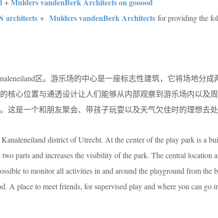
d
Mulders vandenBerk Architects on gooood
+
 architects
Mulders vandenBerk Architects
+
for providing the fo
analeneiland区。游乐场的中心是一座标志性建筑，它将场地分
筑的核心位置与通透设计让人们能够从内部观察到游乐场内以及周
。这是一个和朋友聚会、带孩子玩耍以及天气欠佳时的理想去处
Kanaleneiland district of Utrecht. At the center of the play park is a bui
two parts and increases the visibility of the park. The central location 
ossible to monitor all activities in and around the playground from the bu
od. A place to meet friends, for supervised play and where you can go i