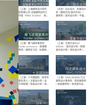
媒体运营设计师 / FF&E软装
/ 
设计师 / 深化设计师 / 实习
装设
生
（北京）SHUYAN design -
（上
项目负责人Project Manager
mea
/项目建筑师Project
/ 
Architect / 助理建筑师
师 
Assistant Architect / 创始
请）
人助理Founder's Assistant
/ 实习生Intern
（深圳）URBANUS 都市实践
（上
- 城市设计师 / 建筑师 / 景观
Atel
设计师 / 研究员
Arc
媒体
生（