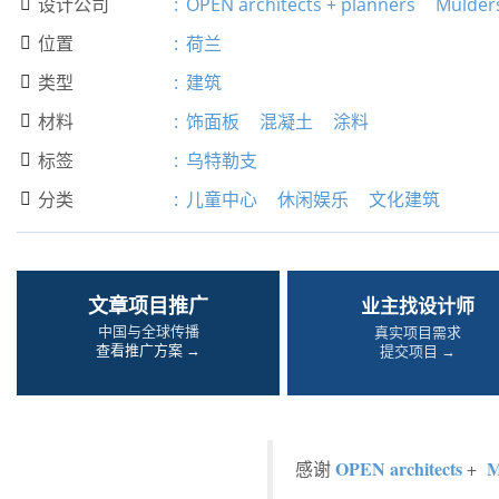
设计公司
:
OPEN architects + planners
Mulder

位置
:
荷兰

类型
:
建筑

材料
:
饰面板
混凝土
涂料

标签
:
乌特勒支

分类
:
儿童中心
休闲娱乐
文化建筑

文章项目推广
业主找设计师
中国与全球传播
真实项目需求
查看推广方案 →
提交项目 →
OPEN architects
M
感谢
+