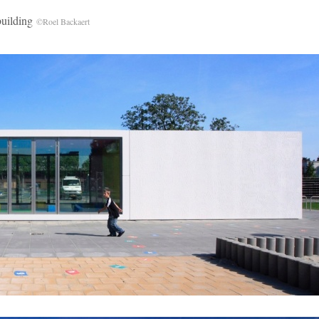
ilding
©Roel Backaert