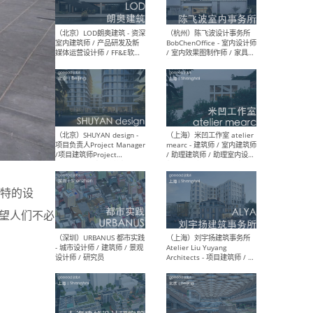
（大理）之间建筑
（西
ArCONNECT – 项目建筑师 /
研究
建筑师 / 助理建筑师 / 室内
主创
设计师 / 实习生
景观
施工
（深圳）TOMO東木筑造 -
（广
室内设计师 / 资深深化设计
所 
特的设
师 / AIGC内容编辑(室内设计
理设
方向) / 照明设计师 / 软装设
新媒
望人们不必
计师
生
（北京）LOD朗奥建筑 - 资深
（杭
室内建筑师 / 产品研发及新
Bob