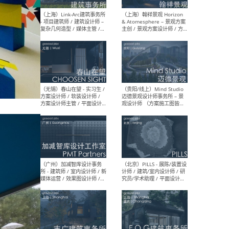
（上海）上海建筑设计研究
（北
院有限公司 沈钺建筑创作工
师（
作室（FREE STUDIO）- 助理
建筑
建筑师 / 驻场建筑师 / 实习
设计
生
实习
（上海）雁飞建筑事务所
（上
Yanfei architects - 助理建
VIS
筑师 / 建筑实习生（长期有
室内
效）
软装
（上海）十方圆国际 - 资深专
（上海
案负责人 / 主案设计师 / 设
建筑
计师助理 / 软装设计师 / 软
/ 
装设计师助理
师 