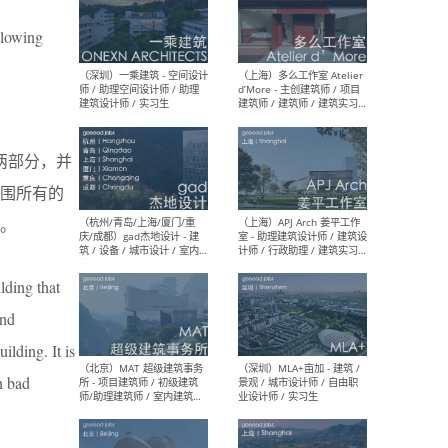
llowing
（上海）彬蔚致正建筑工作
（上海
室 – 项目建筑师 / 助理建筑
德佳
师 / 实习生
设计
成两部分，并
围所有的
。
（深圳）一乘建筑 - 空间设计
（上
师 / 助理空间设计师 / 助理
d’M
建筑设计师 / 实习生
建筑
生 
lding that
and
ilding. It is
n bad
（杭州/青岛/上海/厦门/重
（上海
庆/成都）gad杰地设计 - 建
室 
筑 / 设备 / 城市设计 / 室内 /
计师