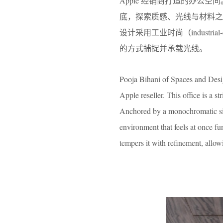
Apple 经销商打造的办
底，探索质感、光线与材料
设计采用工业时尚（indust
的方式捕捉并承载光线。
Pooja Bihani of Spaces and Design
Apple reseller. This office is a 
Anchored by a monochromatic silver
environment that feels at once fu
tempers it with refinement, allow