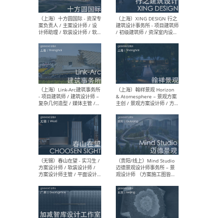
设计师 / 研究员
Arc
媒体
生（
（上海）上海建筑设计研究
（北
院有限公司 沈钺建筑创作工
师（
作室（FREE STUDIO）- 助理
建筑
建筑师 / 驻场建筑师 / 实习
设计
生
实习
（上海）雁飞建筑事务所
（上
Yanfei architects - 助理建
VIS
筑师 / 建筑实习生（长期有
室内
效）
软装