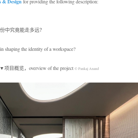
s & Design
for providing the following description:
份中究竟能走多远？
in shaping the identity of a workspace?
▼项目概览，overview of the project
© Pankaj Anand