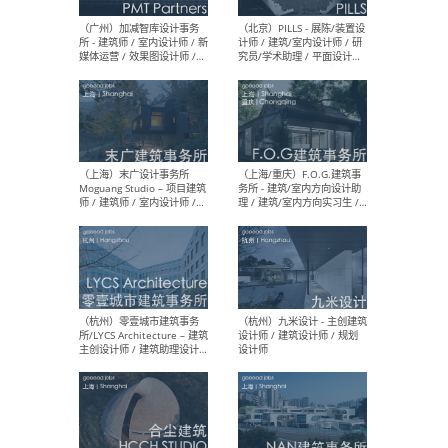
（上海）十方圆国际 - 资深专
（上海
案负责人 / 主案设计师 / 设
建筑
计师助理 / 软装设计师 / 软
/ 
装设计师助理
师 
（上海）Link-Arc建筑事务所
（上
- 项目建筑师 / 建筑设计师 –
& A
复杂几何造型 / 媒体主管 /
主创
学术研究专员 / 实习生计划
案深
软装
（方
（无锡）春山在望 - 实习生 /
（贵阳
方案设计师 / 软装设计师 /
迈德
方案设计师主管 / 平面设计
观设
师
可）