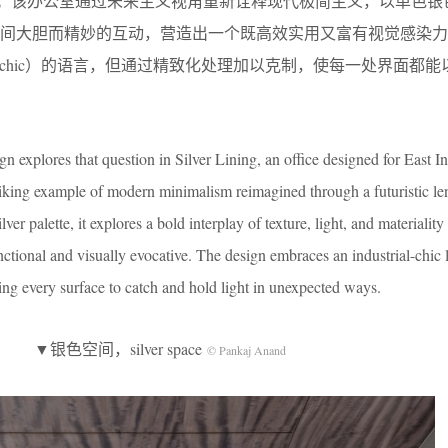
公空间。该办公室通过未来主义视角重新诠释现代极简主义，以单色银
之间大胆而精妙的互动，营造出一个既高效实用又富有视觉感染力
rial-chic）的语言，但通过精致化处理加以克制，使每一处界面都
 explores that question in Silver Lining, an office designed for East Ind
striking example of modern minimalism reimagined through a futuristic le
 palette, it explores a bold interplay of texture, light, and materiality 
nctional and visually evocative. The design embraces an industrial-chic
ing every surface to catch and hold light in unexpected ways.
▼银色空间，silver space
© Pankaj Anand