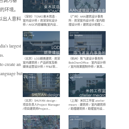
色调为基
（南京/淮安）江苏美城建筑
（北
的环境。
规划设计院有限公司 - 建筑方
务所
案设计师 / 商务经理 / 暖通
能以出人意料
设计师 / 造价工程师
ia’s largest
（大理）之间建筑
（西
ns.
ArCONNECT – 项目建筑师 /
研究
建筑师 / 助理建筑师 / 室内
主创
to create an
设计师 / 实习生
景观
 language but
施工
（深圳）TOMO東木筑造 -
（广
室内设计师 / 资深深化设计
所 
师 / AIGC内容编辑(室内设计
理设
方向) / 照明设计师 / 软装设
新媒
计师
生