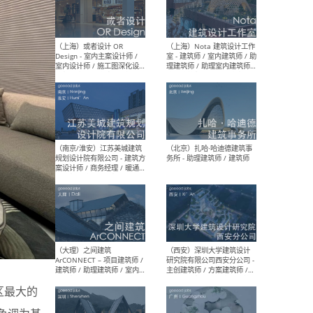
师 
（杭州）GLA建筑设计 - 建筑
（南京
设计实习生 / 建筑设计师
社 
（应届）/ 建筑设计师（方案
执行
设计）/ 建筑设计师（施工
实习
图）/ 结构设计师 / 给排水设
计师
（上海）或者设计 OR
（上
Design - 室内主案设计师 /
室 -
室内设计师 / 施工图深化设
理建
计师 / 室内设计助理 / 新媒
实习
体运营
请）
度地区最大的