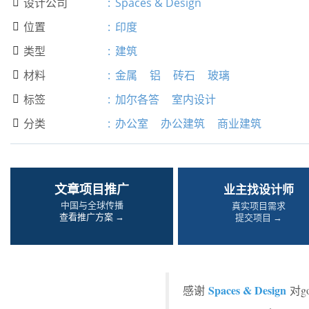
设计公司
:
Spaces & Design

位置
:
印度

类型
:
建筑

材料
:
金属
铝
砖石
玻璃

标签
:
加尔各答
室内设计

分类
:
办公室
办公建筑
商业建筑

文章项目推广
业主找设计师
中国与全球传播
真实项目需求
查看推广方案 →
提交项目 →
Spaces & Design
感谢
对g