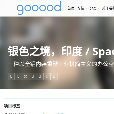
首页
专辑
分类
关于谷
银色之境，印度 / Space
一种以全铝内装重塑工业极简主义的办公空





项目标签