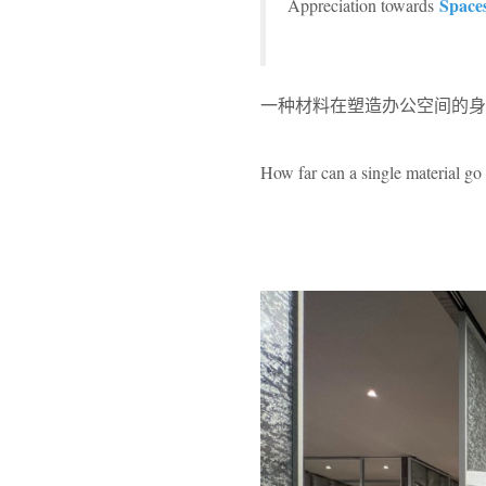
Space
Appreciation towards
一种材料在塑造办公空间的身
How far can a single material go 