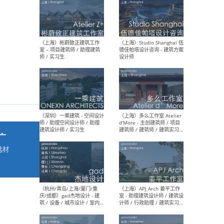
最新工作
按地区查看 ：
全部
|
北方
|
长江
|
华南
（上海）彬蔚致正建筑工作
（上海
室 – 项目建筑师 / 助理建筑
德佳
师 / 实习生
设计
广
选材
→
（深圳）一乘建筑 - 空间设计
（上
师 / 助理空间设计师 / 助理
d’M
建筑设计师 / 实习生
建筑
生 