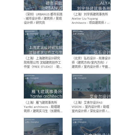
（北京）LOD朗奥建筑 - 资深
（杭
室内建筑师 / 产品研发及新
Bob
媒体运营设计师 / FF&E软装
/ 
设计师 / 深化设计师 / 实习
装设
生
（北京）SHUYAN design -
（上
项目负责人Project Manager
mea
/项目建筑师Project
/ 
Architect / 助理建筑师
师 
Assistant Architect / 创始
请）
人助理Founder's Assistant
/ 实习生Intern
（深圳）URBANUS 都市实践
（上
- 城市设计师 / 建筑师 / 景观
Atel