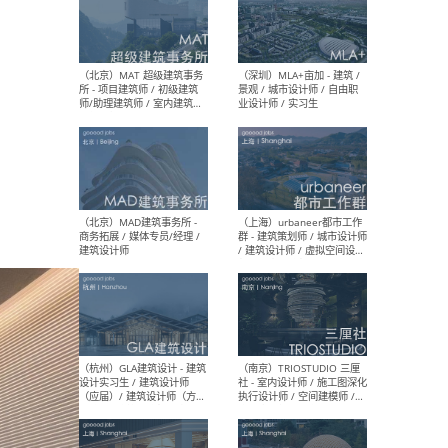
（杭州/青岛/上海/厦门/重
（上海
庆/成都）gad杰地设计 - 建
室 
筑 / 设备 / 城市设计 / 室内 /
计师
幕墙 / BIM / 成本 / 工程 / 运
生
营 / 品牌 / 观点views / 实习
等
（北京）MAT 超级建筑事务
（深圳
所 - 项目建筑师 / 初级建筑
景观
师/助理建筑师 / 室内建筑师
业设
/ 实习生
（北京）MAD建筑事务所 -
（上
商务拓展 / 媒体专员/经理 /
群 
建筑设计师
/ 