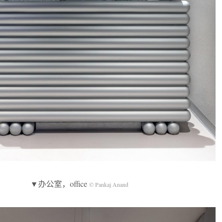
▼办公室，office
© Pankaj Anand