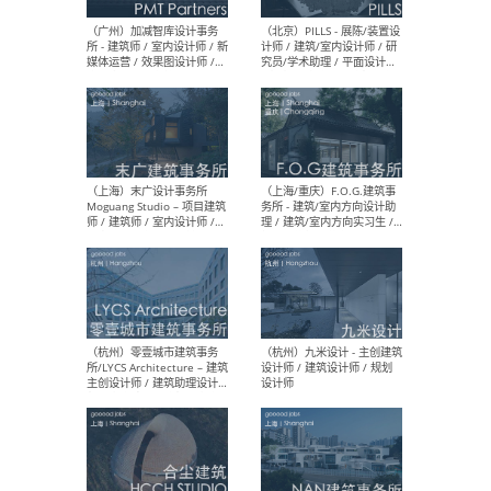
（上海）十方圆国际 - 资深专
（上海
案负责人 / 主案设计师 / 设
建筑
计师助理 / 软装设计师 / 软
/ 
装设计师助理
师 
（上海）Link-Arc建筑事务所
（上
- 项目建筑师 / 建筑设计师 –
& A
复杂几何造型 / 媒体主管 /
主创
学术研究专员 / 实习生计划
案深
软装
（方
（无锡）春山在望 - 实习生 /
（贵阳
方案设计师 / 软装设计师 /
迈德
方案设计师主管 / 平面设计
观设
师
可）