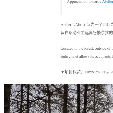
Atelie
Appreciation towards
Atelier L’Abri团队为一个
旨在帮助业主远离纷繁杂扰的
Located in the forest, outside of
Eule chalet allows its occupants t
▼项目概览，Overview
©Raphaël