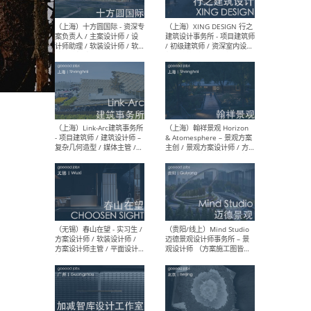
设计师 / 研究员
Arc
媒体
生（
（上海）上海建筑设计研究
（北
院有限公司 沈钺建筑创作工
师（
作室（FREE STUDIO）- 助理
建筑
建筑师 / 驻场建筑师 / 实习
设计
生
实习
（上海）雁飞建筑事务所
（上
Yanfei architects - 助理建
VIS
筑师 / 建筑实习生（长期有
室内
效）
软装