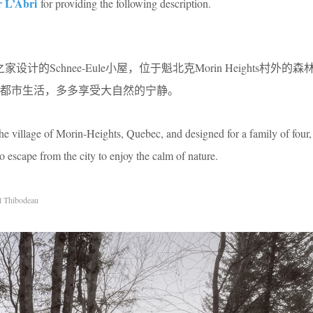
r L’Abri
for providing the following description.
四口之家设计的Schnee-Eule小屋，位于魁北克Morin Heights村外
都市生活，多多享受大自然的宁静。
 the village of Morin-Heights, Quebec, and designed for a family of four
o escape from the city to enjoy the calm of nature.
 Thibodeau