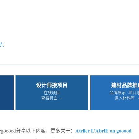
克
设计师接项目
建材品牌推
在线项目
品牌展示 · 项目
查看机会 →
进入材料库 
Atelier L’AbriE on gooood
予gooood分享以下内容，更多关于：