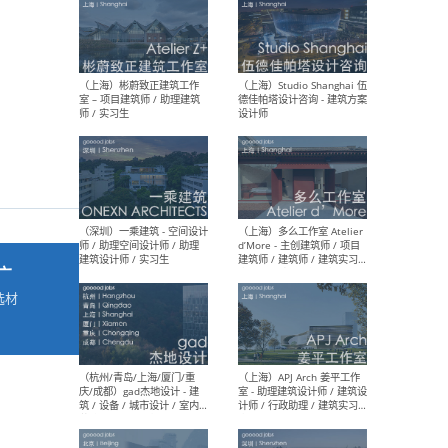
最新工作
按地区查看 ：
全部
|
北方
|
长江
|
华南
（上海）彬蔚致正建筑工作
（上海
室 – 项目建筑师 / 助理建筑
德佳
师 / 实习生
设计
广
选材
→
（深圳）一乘建筑 - 空间设计
（上
师 / 助理空间设计师 / 助理
d’M
建筑设计师 / 实习生
建筑
生 