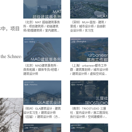
（杭州/青岛/上海/厦门/重
（上海
庆/成都）gad杰地设计 - 建
室 
的森林中，项目
筑 / 设备 / 城市设计 / 室内 /
计师
幕墙 / BIM / 成本 / 工程 / 运
生
营 / 品牌 / 观点views / 实习
等
, the Schnee-
（北京）MAT 超级建筑事务
（深圳
所 - 项目建筑师 / 初级建筑
景观
师/助理建筑师 / 室内建筑师
业设
/ 实习生
（北京）MAD建筑事务所 -
（上
商务拓展 / 媒体专员/经理 /
群 
建筑设计师
/ 