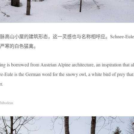
高山小屋的建筑形态，这一灵感也与名称相呼应。Schnee-Eul
严寒的白色猛禽。
ng is borrowed from Austrian Alpine architecture, an inspiration that a
nee-Eule is the German word for the snowy owl, a white bird of prey that 
r.
hibodeau