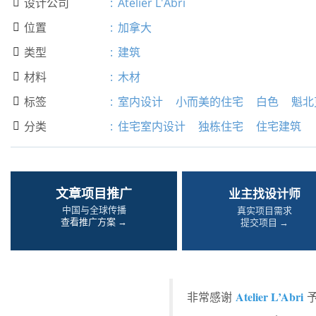
设计公司
:
Atelier L'Abri

位置
:
加拿大

类型
:
建筑

材料
:
木材

标签
:
室内设计
小而美的住宅
白色
魁北

分类
:
住宅室内设计
独栋住宅
住宅建筑

文章项目推广
业主找设计师
中国与全球传播
真实项目需求
查看推广方案 →
提交项目 →
Atelier L’Abri
非常感谢