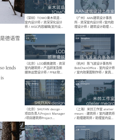
（南京/淮安）江苏美城建筑
（北
规划设计院有限公司 - 建筑方
务所
案设计师 / 商务经理 / 暖通
设计师 / 造价工程师
e是德语雪
（大理）之间建筑
（西
ArCONNECT – 项目建筑师 /
研究
lso lends
建筑师 / 助理建筑师 / 室内
主创
设计师 / 实习生
景观
is
施工
（深圳）TOMO東木筑造 -
（广
室内设计师 / 资深深化设计
所 
师 / AIGC内容编辑(室内设计
理设
方向) / 照明设计师 / 软装设
新媒
计师
生