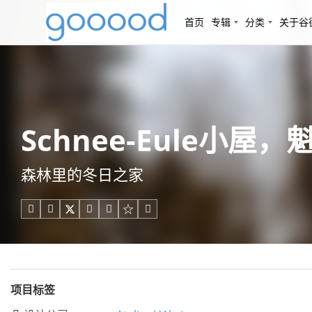
首页
专辑
分类
关于谷
Schnee-Eule小屋，魁北克
森林里的冬日之家





项目标签