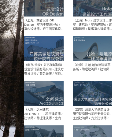
师 
（杭州）GLA建筑设计 - 建筑
（南京
设计实习生 / 建筑设计师
社 
（应届）/ 建筑设计师（方案
执行
设计）/ 建筑设计师（施工
实习
图）/ 结构设计师 / 给排水设
计师
（上海）或者设计 OR
（上
Design - 室内主案设计师 /
室 -
室内设计师 / 施工图深化设
理建
计师 / 室内设计助理 / 新媒
实习
体运营
请）