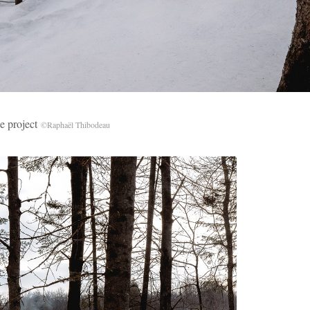
project
©Raphaël Thibodeau