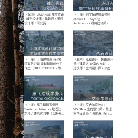
（北京）LOD朗奥建筑 - 资深
（杭
室内建筑师 / 产品研发及新
Bob
媒体运营设计师 / FF&E软装
/ 
设计师 / 深化设计师 / 实习
装设
生
（北京）SHUYAN design -
（上
项目负责人Project Manager
mea
/项目建筑师Project
/ 
Architect / 助理建筑师
师 
Assistant Architect / 创始
请）
人助理Founder's Assistant
/ 实习生Intern
（深圳）URBANUS 都市实践
（上
- 城市设计师 / 建筑师 / 景观
Atel