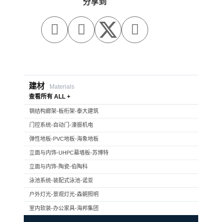
分享到



建材
Materials
查看所有 ALL +
钢结构廊架-板桁架-泰大建筑
门控系统-自动门-濠振机电
弹性地板-PVC地板-海象地板
立面与内饰-UHPC幕墙板-苏博特
立面与内饰-陶瓷-伯陶科
泳池系统-装配式泳池-诺亚
户外灯光-景观灯光-森朝照明
室内软装-办公家具-海邦集团