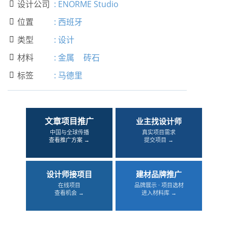
设计公司
:
ENORME Studio

位置
:
西班牙

类型
:
设计

材料
:
金属
砖石

标签
:
马德里

文章项目推广
业主找设计师
中国与全球传播
真实项目需求
查看推广方案 →
提交项目 →
设计师接项目
建材品牌推广
在线项目
品牌展示 · 项目选材
查看机会 →
进入材料库 →