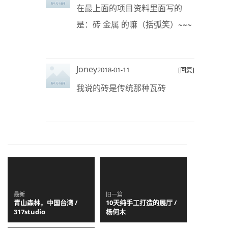
在最上面的项目资料里面写的
是：砖 金属 的嘛（括弧笑）~~~
Joney
2018-01-11
[回复]
我说的砖是传统那种瓦砖
最新
旧一篇
青山森林，中国台湾 /
10天纯手工打造的展厅 /
317studio
杨何木