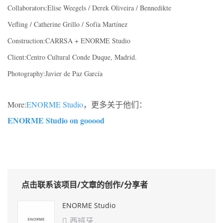
Collaborators:Elise Weegels / Derek Oliveira / Bennedikte
Vefling / Catherine Grillo / Sofía Martínez
Construction:CARRSA + ENORME Studio
Client:Centro Cultural Conde Duque, Madrid.
Photography:Javier de Paz García
More:
ENORME Studio
，更多关于他们：
ENORME Studio on gooood
点击联系该项目/文章的创作/分享者
ENORME Studio
西班牙
