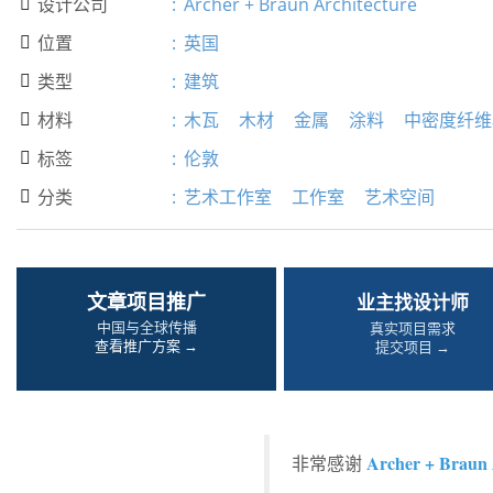
设计公司
:
Archer + Braun Architecture

位置
:
英国

类型
:
建筑

材料
:
木瓦
木材
金属
涂料
中密度纤维

标签
:
伦敦

分类
:
艺术工作室
工作室
艺术空间

文章项目推广
业主找设计师
中国与全球传播
真实项目需求
查看推广方案 →
提交项目 →
Archer + Braun 
非常感谢