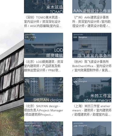
（南京/淮安）江苏美城建筑
（北
规划设计院有限公司 - 建筑方
务所
案设计师 / 商务经理 / 暖通
设计师 / 造价工程师
（大理）之间建筑
（西
ArCONNECT – 项目建筑师 /
研究
建筑师 / 助理建筑师 / 室内
主创
设计师 / 实习生
景观
施工
（深圳）TOMO東木筑造 -
（广
室内设计师 / 资深深化设计
所 
师 / AIGC内容编辑(室内设计
理设
方向) / 照明设计师 / 软装设
新媒
计师
生