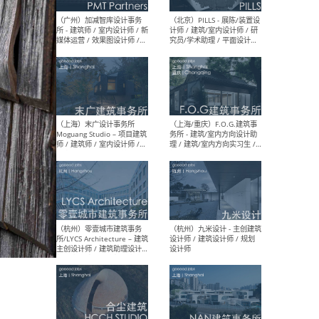
（上海）十方圆国际 - 资深专
（上海
案负责人 / 主案设计师 / 设
建筑
计师助理 / 软装设计师 / 软
/ 
装设计师助理
师 
（上海）Link-Arc建筑事务所
（上
- 项目建筑师 / 建筑设计师 –
& A
复杂几何造型 / 媒体主管 /
主创
学术研究专员 / 实习生计划
案深
软装
（方
（无锡）春山在望 - 实习生 /
（贵阳
方案设计师 / 软装设计师 /
迈德
方案设计师主管 / 平面设计
观设
师
可）