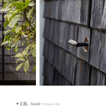
▼立面，facade
© French & Tye