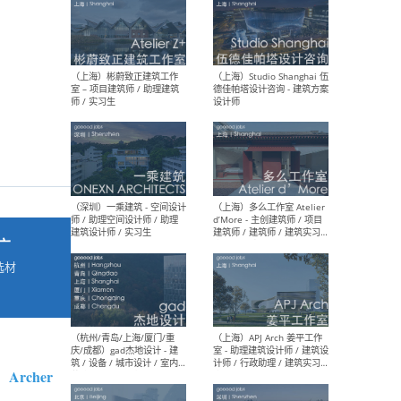
最新工作
按地区查看 ：
全部
|
北方
|
长江
|
华南
（上海）彬蔚致正建筑工作
（上海
室 – 项目建筑师 / 助理建筑
德佳
师 / 实习生
设计
广
选材
→
（深圳）一乘建筑 - 空间设计
（上
师 / 助理空间设计师 / 助理
d’M
建筑设计师 / 实习生
建筑
生 
Archer
：