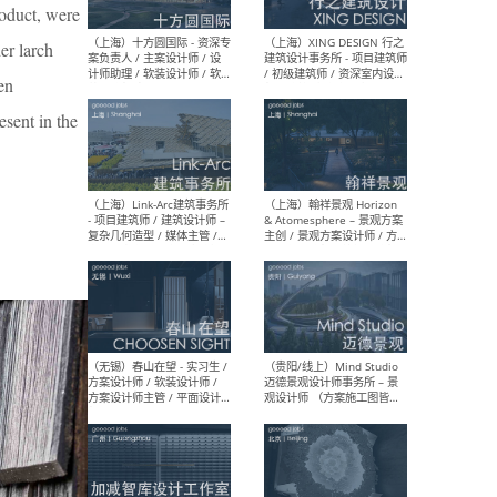
设计师 / 研究员
Arc
roduct, were
媒体
生（
er larch
hen
esent in the
（上海）上海建筑设计研究
（北
院有限公司 沈钺建筑创作工
师（
作室（FREE STUDIO）- 助理
建筑
建筑师 / 驻场建筑师 / 实习
设计
生
实习
（上海）雁飞建筑事务所
（上
Yanfei architects - 助理建
VIS
筑师 / 建筑实习生（长期有
室内
效）
软装