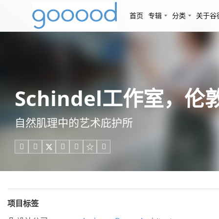
首页
专辑
分类
关于谷
Schindel工作室，伦敦 / 
自然肌理中的艺术庇护所





项目标签