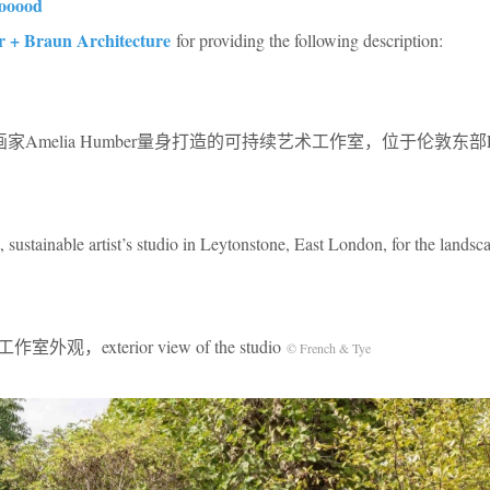
gooood
r + Braun Architecture
for providing the following description:
画家Amelia Humber量身打造的可持续艺术工作室，位于伦敦东部Leyt
, sustainable artist’s studio in Leytonstone, East London, for the landsc
作室外观，exterior view of the studio
© French & Tye