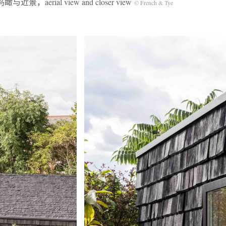
瞰与近景，aerial view and closer view
© French & Tye