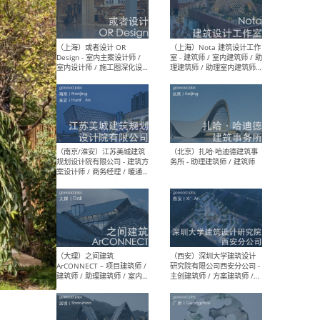
师 
（杭州）GLA建筑设计 - 建筑
（南京
设计实习生 / 建筑设计师
社 
（应届）/ 建筑设计师（方案
执行
设计）/ 建筑设计师（施工
实习
图）/ 结构设计师 / 给排水设
计师
（上海）或者设计 OR
（上
Design - 室内主案设计师 /
室 -
室内设计师 / 施工图深化设
理建
计师 / 室内设计助理 / 新媒
实习
体运营
请）