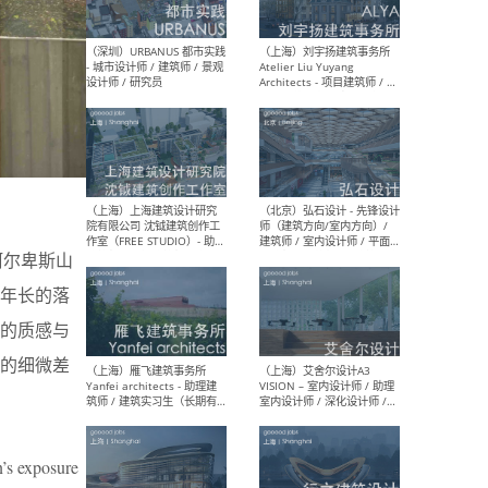
（北京）LOD朗奥建筑 - 资深
（杭
室内建筑师 / 产品研发及新
Bob
媒体运营设计师 / FF&E软装
/ 
设计师 / 深化设计师 / 实习
装设
生
对阿尔卑斯山
（北京）SHUYAN design -
（上
项目负责人Project Manager
mea
年长的落
/项目建筑师Project
/ 
Architect / 助理建筑师
师 
的质感与
Assistant Architect / 创始
请）
人助理Founder's Assistant
的细微差
/ 实习生Intern
（深圳）URBANUS 都市实践
（上
n’s exposure
- 城市设计师 / 建筑师 / 景观
Atel