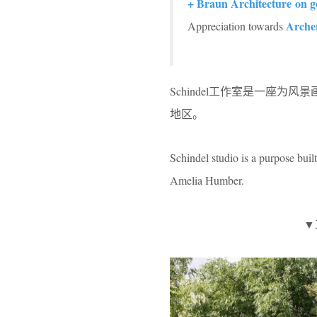
+ Braun Architecture on 
Arche
Appreciation towards
Schindel工作室是一座为风景
地区。
Schindel studio is a purpose built
Amelia Humber.
▼工