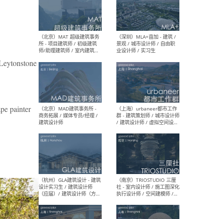
（杭州/青岛/上海/厦门/重
（上海
庆/成都）gad杰地设计 - 建
室 
筑 / 设备 / 城市设计 / 室内 /
计师
幕墙 / BIM / 成本 / 工程 / 运
生
onstone
营 / 品牌 / 观点views / 实习
等
ape painter
（北京）MAT 超级建筑事务
（深圳
所 - 项目建筑师 / 初级建筑
景观
师/助理建筑师 / 室内建筑师
业设
/ 实习生
（北京）MAD建筑事务所 -
（上
商务拓展 / 媒体专员/经理 /
群 
建筑设计师
/ 