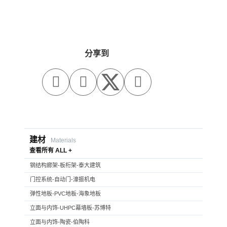
分享到



建材
Materials
查看所有 ALL +
钢结构廊架-板桁架-泰大建筑
门控系统-自动门-濠振机电
弹性地板-PVC地板-海象地板
立面与内饰-UHPC幕墙板-苏博特
立面与内饰-陶瓷-伯陶科