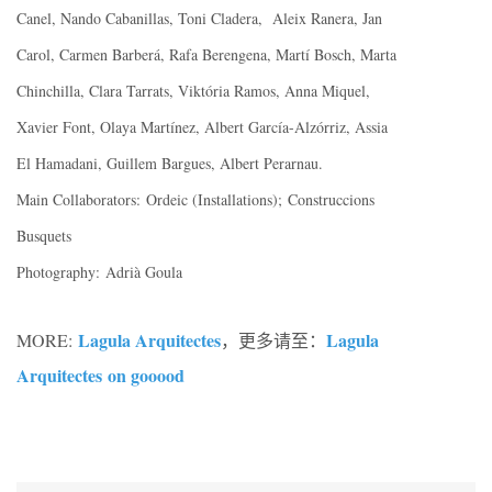
Canel, Nando Cabanillas, Toni Cladera, Aleix Ranera, Jan
Carol, Carmen Barberá, Rafa Berengena, Martí Bosch, Marta
Chinchilla, Clara Tarrats, Viktória Ramos, Anna Miquel,
Xavier Font, Olaya Martínez, Albert García-Alzórriz, Assia
El Hamadani, Guillem Bargues, Albert Perarnau.
Main Collaborators:
Ordeic (Installations); Construccions
Busquets
Photography: Adrià Goula
Lagula Arquitectes
Lagula
MORE:
，更多请至：
Arquitectes on gooood