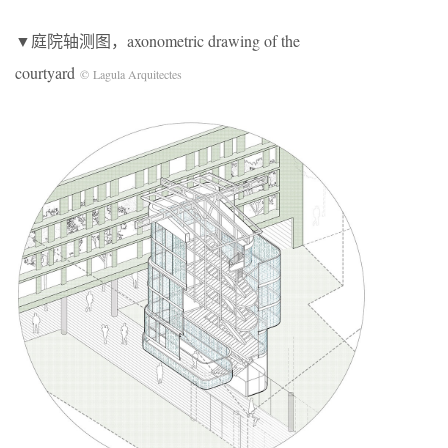
▼庭院轴测图，axonometric drawing of the
courtyard
©
Lagula Arquitectes