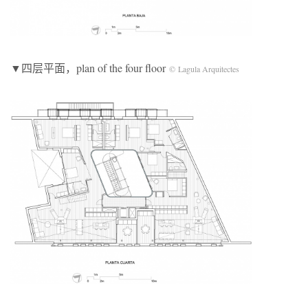
▼四层平面，plan of the four floor
©
Lagula Arquitectes