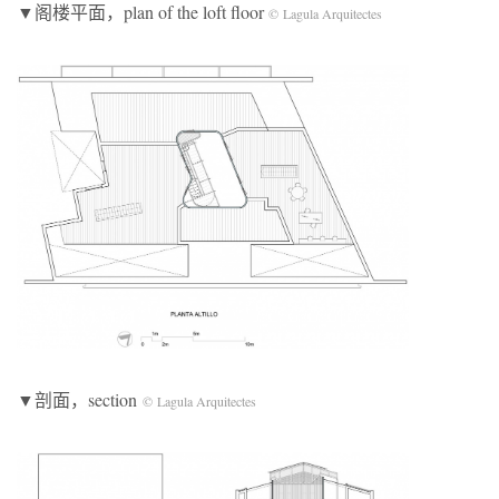
▼阁楼平面，plan of the loft floor
©
Lagula Arquitectes
▼剖面，section
©
Lagula Arquitectes