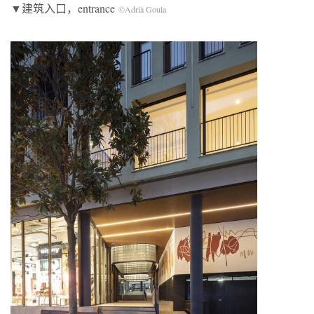
▼建筑入口，entrance
©Adrià Goula