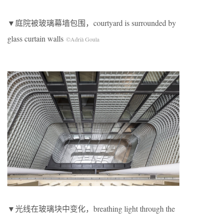
▼庭院被玻璃幕墙包围，courtyard is surrounded by
glass curtain walls
©Adrià Goula
▼光线在玻璃块中变化，breathing light through the