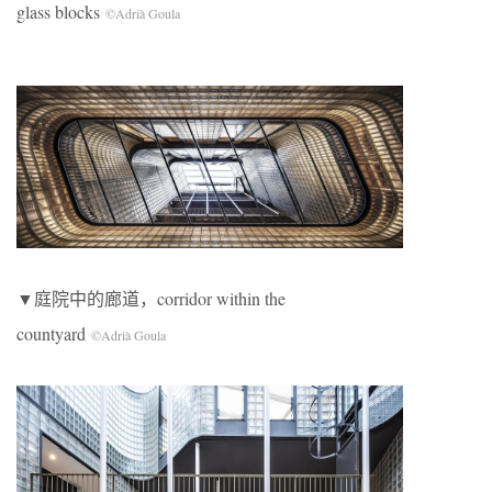
glass blocks
©Adrià Goula
▼庭院中的廊道，corridor within the
countyard
©Adrià Goula