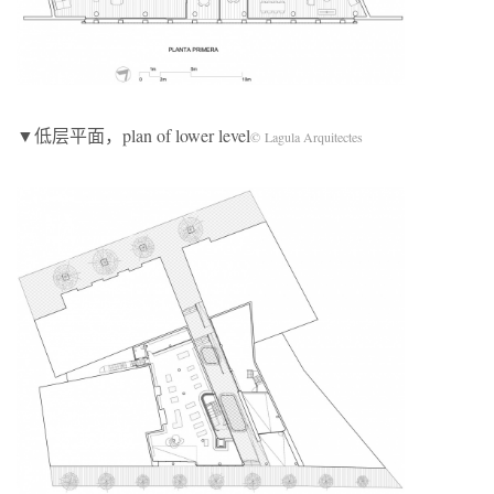
▼低层平面，plan of lower level
©
Lagula Arquitectes