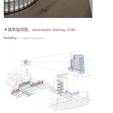
▼建筑轴测图，axonometric drawing of the
building
©
Lagula Arquitectes