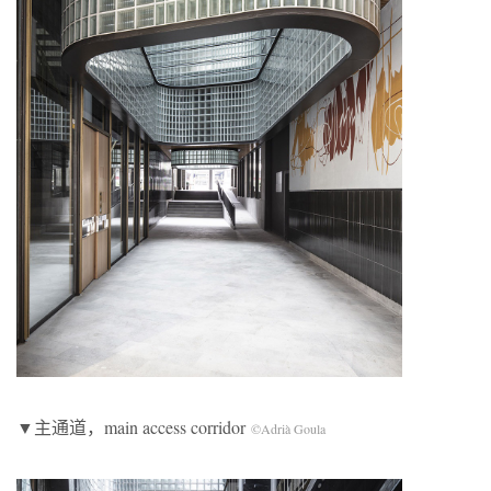
▼主通道，main access corridor
©Adrià Goula