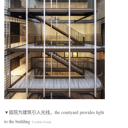
▼庭院为建筑引入光线，the courtyard provides light
to the building
©Adrià Goula