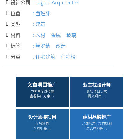
设计公司
:
Lagula Arquitectes

位置
:
西班牙

类型
:
建筑

材料
:
木材
金属
玻璃

标签
:
赫罗纳
改造

分类
:
住宅建筑
住宅楼

文章项目推广
业主找设计师
中国与全球传播
真实项目需求
查看推广方案 →
提交项目 →
设计师接项目
建材品牌推广
在线项目
品牌展示 · 项目选材
查看机会 →
进入材料库 →