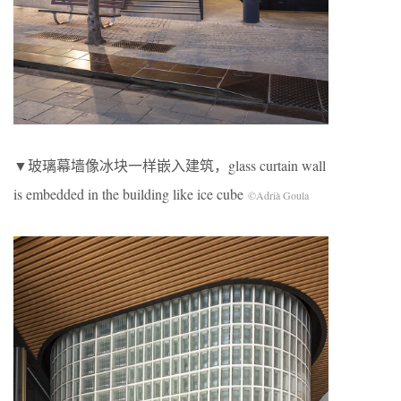
▼玻璃幕墙像冰块一样嵌入建筑，glass curtain wall
is embedded in the building like ice cube
©Adrià Goula