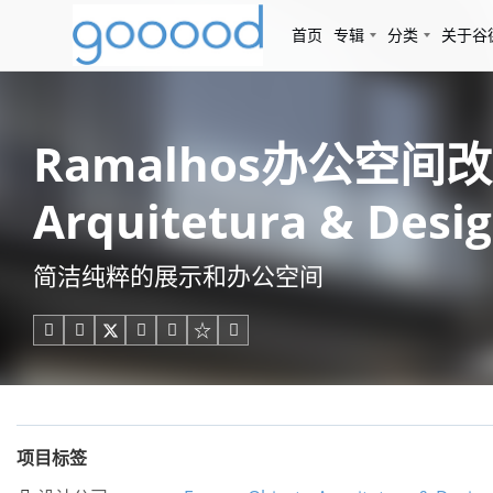
首页
专辑
分类
关于谷
Ramalhos办公空间改造
Arquitetura & Desi
简洁纯粹的展示和办公空间





项目标签