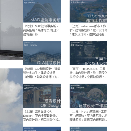
（杭州/青岛/上海/厦门/重
（上海
庆/成都）gad杰地设计 - 建
室 
筑 / 设备 / 城市设计 / 室内 /
计师
幕墙 / BIM / 成本 / 工程 / 运
生
营 / 品牌 / 观点views / 实习
等
（北京）MAT 超级建筑事务
（深圳
所 - 项目建筑师 / 初级建筑
景观
师/助理建筑师 / 室内建筑师
业设
/ 实习生
（北京）MAD建筑事务所 -
（上
商务拓展 / 媒体专员/经理 /
群 
建筑设计师
/ 
师 