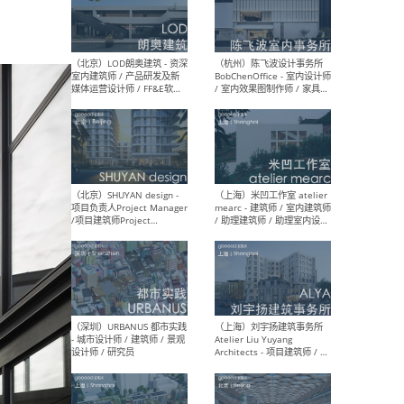
（南京/淮安）江苏美城建筑
（北
规划设计院有限公司 - 建筑方
务所
案设计师 / 商务经理 / 暖通
设计师 / 造价工程师
（大理）之间建筑
（西
ArCONNECT – 项目建筑师 /
研究
建筑师 / 助理建筑师 / 室内
主创
设计师 / 实习生
景观
施工
（深圳）TOMO東木筑造 -
（广
室内设计师 / 资深深化设计
所 
师 / AIGC内容编辑(室内设计
理设
方向) / 照明设计师 / 软装设
新媒
计师
生