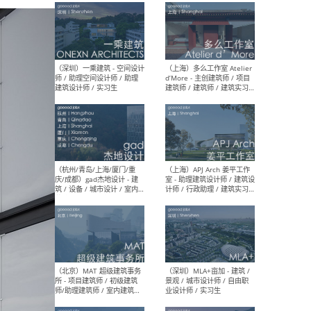
最新工作
按地区查看 ：
全部
|
北方
|
长江
|
华南
（上海）彬蔚致正建筑工作
（上海
室 – 项目建筑师 / 助理建筑
德佳
师 / 实习生
设计
（深圳）一乘建筑 - 空间设计
（上
师 / 助理空间设计师 / 助理
d’M
建筑设计师 / 实习生
建筑
生 