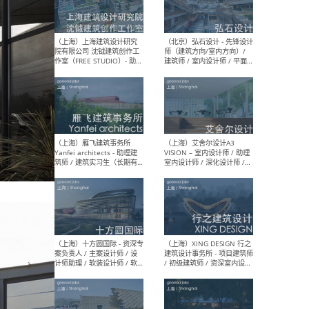
（北京）LOD朗奥建筑 - 资深
（杭
室内建筑师 / 产品研发及新
Bob
媒体运营设计师 / FF&E软装
/ 
设计师 / 深化设计师 / 实习
装设
生
（北京）SHUYAN design -
（上
项目负责人Project Manager
mea
/项目建筑师Project
/ 
Architect / 助理建筑师
师 
Assistant Architect / 创始
请）
人助理Founder's Assistant
/ 实习生Intern
（深圳）URBANUS 都市实践
（上
- 城市设计师 / 建筑师 / 景观
Atel
设计师 / 研究员
Arc