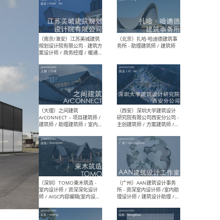
（杭州）GLA建筑设计 - 建筑
（南京
设计实习生 / 建筑设计师
社 
（应届）/ 建筑设计师（方案
执行
设计）/ 建筑设计师（施工
实习
图）/ 结构设计师 / 给排水设
计师
（上海）或者设计 OR
（上
Design - 室内主案设计师 /
室 -
室内设计师 / 施工图深化设
理建
计师 / 室内设计助理 / 新媒
实习
体运营
请）