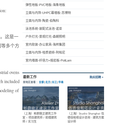
弹性地板-PVC地板-海象地板
ion:
立面与内饰-UHPC幕墙板-苏博特
立面与内饰-陶瓷-伯陶科
泳池系统-装配式泳池-诺亚
造。这是一
户外灯光-景观灯光-森朝照明
间等多个方
室内软装-办公家具-海邦集团
立面与内饰-哑质瓷砖-阿帕尼
室内墙面-纤倍力+熔岩板-PoliLam
trial ovens
ch included
modeling of