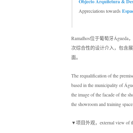
Objecto Arquitetura & De
Espaç
Appreciations towards
Ramalhos位于葡萄牙Ág
次综合性的设计介入，包含展
面。
The requaliﬁcation of the premise
based in the municipality of Ág
the image of the facade of the s
the showroom and training space
▼项目外观，external view of the