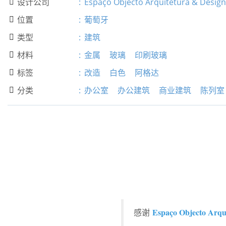
设计公司
:
Espaço Objecto Arquitetura & Design

位置
:
葡萄牙

类型
:
建筑

材料
:
金属
玻璃
印刷玻璃

标签
:
改造
白色
阿格达

分类
:
办公室
办公建筑
商业建筑
陈列室

Espaço Objecto Arqu
感谢