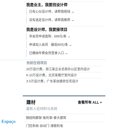
我是业主，我要找设计师
已有心仪设计师，请帮我搭线 →
没有选定设计师，请帮我推荐 →
我是设计师，我要接项目
非会员申请直购 · 699元/条 →
申请加入会员 · 最低89元/条 →
已缴纳年费会员登录入口 →
当前在线项目
20万设计费，浙江某企业总部办公区室内设计
6-10万设计费，北京某餐厅室内设计
3-5万设计费，广东某自建房住宅设计
建材
查看所有 ALL +
最新入驻材料与系统
钢结构廊架-板桁架-泰大建筑
Espaço
：
门控系统-自动门-濠振机电