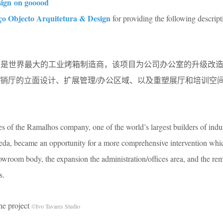
sign on gooood
o Objecto Arquitetura & Design
for providing the following descript
ueda，是世界最大的工业烤箱制造商，该项目为公司办公室的升级改
销厅的立面设计、扩展管理/办公区域、以及重塑展厅和培训空
s of the Ramalhos company, one of the world’s largest builders of indus
ueda, became an opportunity for a more comprehensive intervention whi
howroom body, the expansion the administration/oﬃces area, and the re
s.
 project
©Ivo Tavares Studio