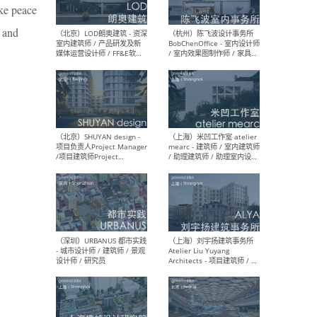
ke peace
n and
（大理）之间建筑
（西
ArCONNECT – 项目建筑师 /
研究
建筑师 / 助理建筑师 / 室内
主创
设计师 / 实习生
景观
施工
（深圳）TOMO東木筑造 -
（广
室内设计师 / 资深深化设计
所 
师 / AIGC内容编辑(室内设计
理设
方向) / 照明设计师 / 软装设
新媒
计师
生
（北京）LOD朗奥建筑 - 资深
（杭
室内建筑师 / 产品研发及新
Bob