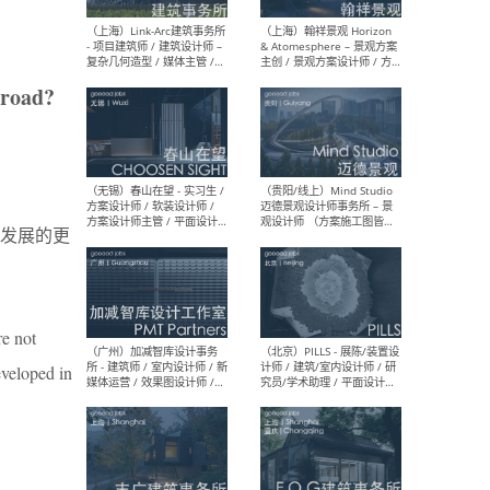
（上海）上海建筑设计研究
（北
院有限公司 沈钺建筑创作工
师（
作室（FREE STUDIO）- 助理
建筑
broad?
建筑师 / 驻场建筑师 / 实习
设计
生
实习
（上海）雁飞建筑事务所
（上
发展的更
Yanfei architects - 助理建
VIS
筑师 / 建筑实习生（长期有
室内
效）
软装
re not
eveloped in
（上海）十方圆国际 - 资深专
（上海
案负责人 / 主案设计师 / 设
建筑
计师助理 / 软装设计师 / 软
/ 
装设计师助理
师 