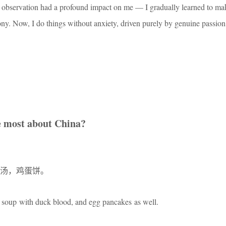
s observation had a profound impact on me — I gradually learned to ma
ny. Now, I do things without anxiety, driven purely by genuine passio
e most about China?
汤，鸡蛋饼。
 soup with duck blood, and egg pancakes as well.