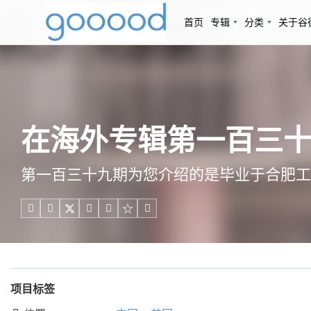
首页
专辑
分类
关于谷
在海外专辑第一百三十九
第一百三十九期为您介绍的是毕业于合肥工





项目标签