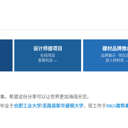
设计师接项目
建材品牌推
在线项目
品牌展示 · 项目
查看机会 →
进入材料库 
事。希望这份分享可以让世界更加海阔天空。
合肥工业大学
圣路易斯华盛顿大学
HKS建筑
毕业于
/
，现工作于