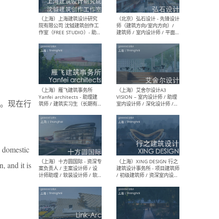
媒体运营设计师 / FF&E软装
/ 
设计师 / 深化设计师 / 实习
装设
生
（北京）SHUYAN design -
（上
项目负责人Project Manager
mea
/项目建筑师Project
/ 
Architect / 助理建筑师
师 
Assistant Architect / 创始
请）
。现在行
人助理Founder's Assistant
/ 实习生Intern
e domestic
（深圳）URBANUS 都市实践
（上
- 城市设计师 / 建筑师 / 景观
Atel
, and it is
设计师 / 研究员
Arc
媒体
生（