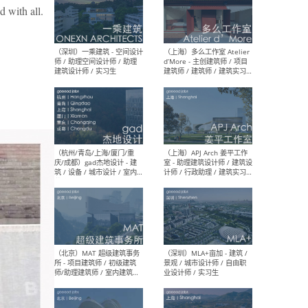
d with all.
（上海）彬蔚致正建筑工作
（上海
室 – 项目建筑师 / 助理建筑
德佳
师 / 实习生
设计
（深圳）一乘建筑 - 空间设计
（上
师 / 助理空间设计师 / 助理
d’M
建筑设计师 / 实习生
建筑
生 
（杭州/青岛/上海/厦门/重
（上海
庆/成都）gad杰地设计 - 建
室 
筑 / 设备 / 城市设计 / 室内 /
计师