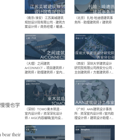
（杭州）GLA建筑设计 - 建筑
（南京
设计实习生 / 建筑设计师
社 
（应届）/ 建筑设计师（方案
执行
设计）/ 建筑设计师（施工
实习
图）/ 结构设计师 / 给排水设
计师
（上海）或者设计 OR
（上
Design - 室内主案设计师 /
室 -
室内设计师 / 施工图深化设
理建
计师 / 室内设计助理 / 新媒
实习
体运营
请）
慢慢也学
（南京/淮安）江苏美城建筑
（北
规划设计院有限公司 - 建筑方
务所
案设计师 / 商务经理 / 暖通
设计师 / 造价工程师
 bear their