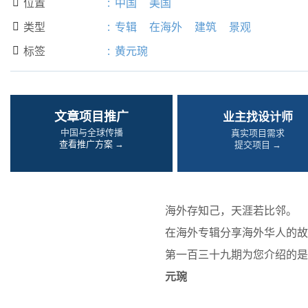
位置
:
中国
美国

类型
:
专辑
在海外
建筑
景观

标签
:
黄元琬

文章项目推广
业主找设计师
中国与全球传播
真实项目需求
查看推广方案 →
提交项目 →
海外存知己，天涯若比邻。
在海外专辑分享海外华人的故
第一百三十九期为您介绍的是
元琬