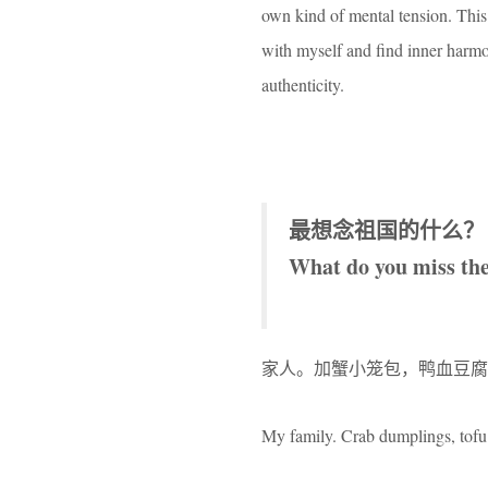
own kind of mental tension. Thi
with myself and find inner harmo
authenticity.
最想念祖国的什么？
What do you miss th
家人。加蟹小笼包，鸭血豆腐
My family. Crab dumplings, tofu