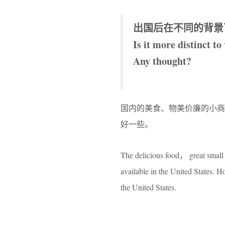
出国后在不同的背景
Is it more distinct t
Any thought?
国内的美食、物美价廉的小
好一些。
The delicious food， great small 
available in the United States. 
the United States.