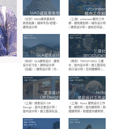
幕墙 / BIM / 成本 / 工程 / 运
生
营 / 品牌 / 观点views / 实习
等
（北京）MAT 超级建筑事务
（深圳
所 - 项目建筑师 / 初级建筑
景观
师/助理建筑师 / 室内建筑师
业设
/ 实习生
（北京）MAD建筑事务所 -
（上
商务拓展 / 媒体专员/经理 /
群 
建筑设计师
/ 
师 