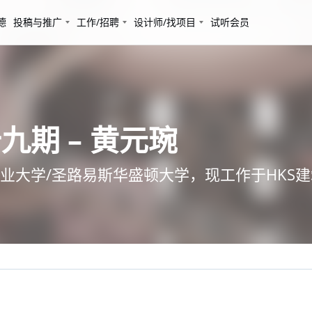
德
投稿与推广
工作/招聘
设计师/找项目
试听会员
期 – 黄元琬
业大学/圣路易斯华盛顿大学，现工作于HKS