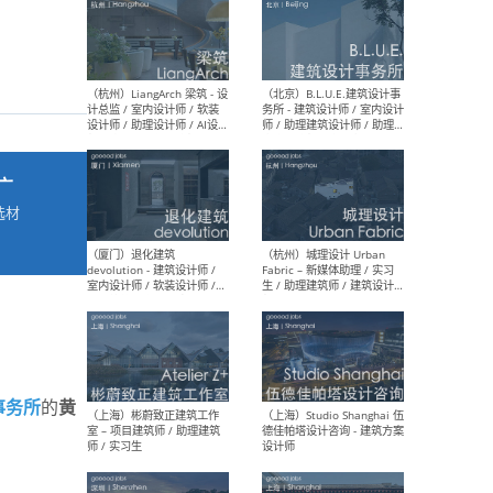
最新工作
按地区查看 ：
全部
|
北方
|
长江
|
华南
广
（杭州）LiangArch 梁筑 - 设
（北
计总监 / 室内设计师 / 软装
务所
选材
设计师 / 助理设计师 / AI设计
师 
→
师 / 施工图深化设计师 / 品
室内
牌商务总助
（厦门）退化建筑
（杭
devolution - 建筑设计师 /
Fab
事务所
黄
的
室内设计师 / 软装设计师 /
生 
项目统筹 / 合伙人助理
师