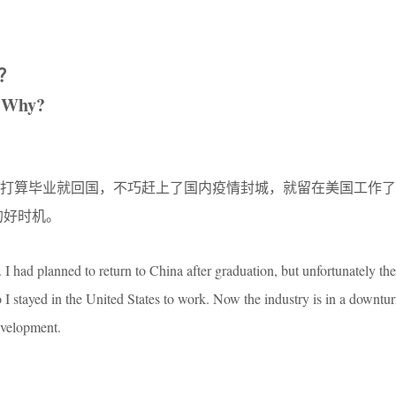
？
? Why?
来打算毕业就回国，不巧赶上了国内疫情封城，就留在美国工作了
的好时机。
. I had planned to return to China after graduation, but unfortunately th
 stayed in the United States to work. Now the industry is in a downturn
evelopment.