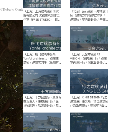
媒体运营设计师 / FF&E软装
/ 
设计师 / 深化设计师 / 实习
装设
©Roberto Conte
生
（北京）SHUYAN design -
（上
项目负责人Project Manager
mea
/项目建筑师Project
/ 
Architect / 助理建筑师
师 
Assistant Architect / 创始
请）
人助理Founder's Assistant
/ 实习生Intern
（深圳）URBANUS 都市实践
（上
- 城市设计师 / 建筑师 / 景观
Atel
设计师 / 研究员
Arc
媒体
生（