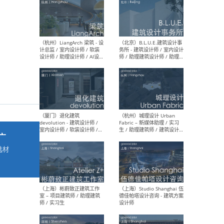
最新工作
按地区查看 ：
全部
|
北方
|
长江
|
华南
（杭州）LiangArch 梁筑 - 设
（北
计总监 / 室内设计师 / 软装
务所
设计师 / 助理设计师 / AI设计
师 
师 / 施工图深化设计师 / 品
室内
牌商务总助
广
选材
→
（厦门）退化建筑
（杭
devolution - 建筑设计师 /
Fab
室内设计师 / 软装设计师 /
生 
项目统筹 / 合伙人助理
师