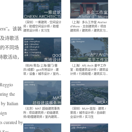
（上海）彬蔚致正建筑工作
（上海
室 – 项目建筑师 / 助理建筑
德佳
era”。该装
师 / 实习生
设计
演及诗歌活
晚的不同场
的诗歌活动，
（深圳）一乘建筑 - 空间设计
（上
师 / 助理空间设计师 / 助理
d’M
建筑设计师 / 实习生
建筑
生 
 Reggio
ring the
by Italian
sign
（杭州/青岛/上海/厦门/重
（上海
ts curated by
庆/成都）gad杰地设计 - 建
室 
筑 / 设备 / 城市设计 / 室内 /
计师
i Sas.