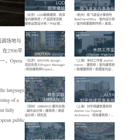
（大理）之间建筑
（西
ArCONNECT – 项目建筑师 /
研究
建筑师 / 助理建筑师 / 室内
主创
来强调场地与
设计师 / 实习生
景观
施工
2500平
Opera
（深圳）TOMO東木筑造 -
（广
室内设计师 / 资深深化设计
所 
师 / AIGC内容编辑(室内设计
理设
 the language
方向) / 照明设计师 / 软装设
新媒
计师
生
sting of a
nt fully
uropean public
（北京）LOD朗奥建筑 - 资深
（杭
室内建筑师 / 产品研发及新
Bob