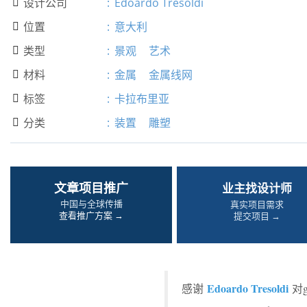
设计公司
:
Edoardo Tresoldi

位置
:
意大利

类型
:
景观
艺术

材料
:
金属
金属线网

标签
:
卡拉布里亚

分类
:
装置
雕塑

文章项目推广
业主找设计师
中国与全球传播
真实项目需求
查看推广方案 →
提交项目 →
Edoardo Tresoldi
感谢
对