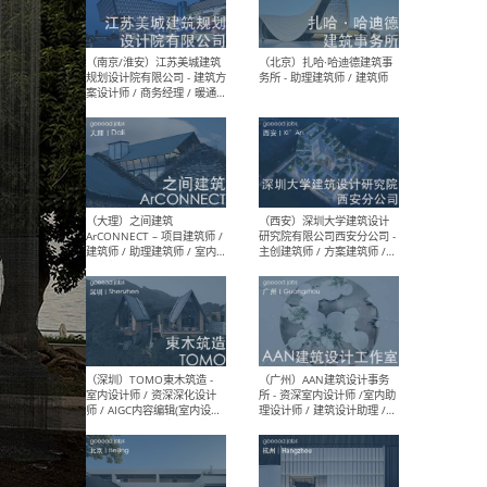
（杭州）GLA建筑设计 - 建筑
（南京
设计实习生 / 建筑设计师
社 
（应届）/ 建筑设计师（方案
执行
设计）/ 建筑设计师（施工
实习
图）/ 结构设计师 / 给排水设
计师
（上海）或者设计 OR
（上
Design - 室内主案设计师 /
室 -
室内设计师 / 施工图深化设
理建
计师 / 室内设计助理 / 新媒
实习
体运营
请）
（南京/淮安）江苏美城建筑
（北
规划设计院有限公司 - 建筑方
务所
案设计师 / 商务经理 / 暖通
设计师 / 造价工程师