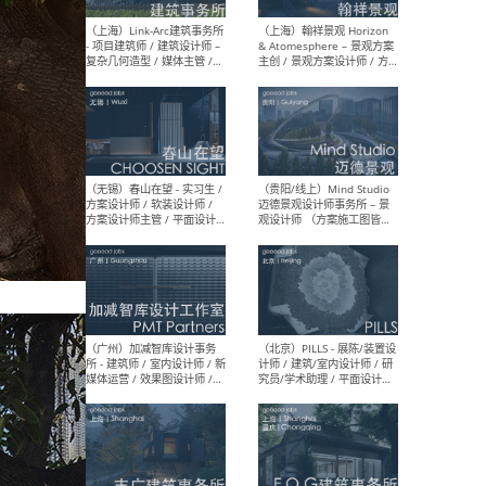
（上海）上海建筑设计研究
（北
院有限公司 沈钺建筑创作工
师（
作室（FREE STUDIO）- 助理
建筑
建筑师 / 驻场建筑师 / 实习
设计
生
实习
（上海）雁飞建筑事务所
（上
Yanfei architects - 助理建
VIS
筑师 / 建筑实习生（长期有
室内
效）
软装
（上海）十方圆国际 - 资深专
（上海
案负责人 / 主案设计师 / 设
建筑
计师助理 / 软装设计师 / 软
/ 
装设计师助理
师 