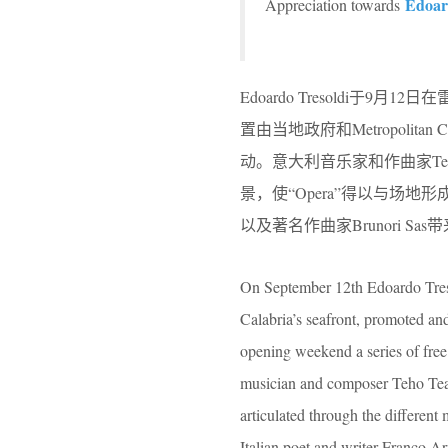
Edoar
Appreciation towards
Edoardo Tresoldi于
置由当地政府和Metropol
动。意大利音乐家和作曲家Te
景，使“Opera”得以与场地形
以及著名作曲家Brunori S
On September 12th Edoardo Treso
Calabria’s seafront, promoted an
opening weekend a series of free
musician and composer Teho Tear
articulated through the different
Italian poet and writer Franco A