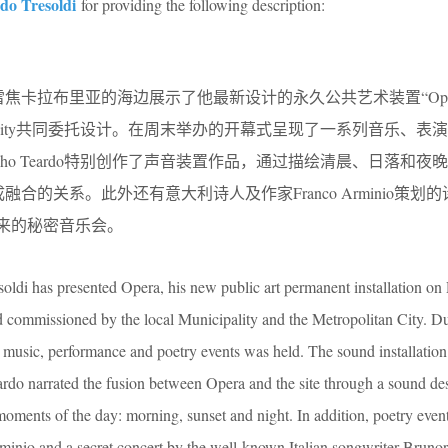
do Tresoldi
for providing the following description:
9月12日在雷焦卡拉布里亚的海边展示了他最新设计的永久公共艺术装置“Op
itan City共同委托设计。在周末举办的开幕式呈现了一系列音乐、表
ho Teardo特别创作了声音装置作品，通过描绘清晨、日落和夜
成融合的关系。此外还有意大利诗人及作家Franco Arminio策划
as带来的秘密音乐会。
ldi has presented Opera, his new public art permanent installation on
d commissioned by the local Municipality and the Metropolitan City. Du
 music, performance and poetry events was held. The sound installation 
do narrated the fusion between Opera and the site through a sound de
 moments of the day: morning, sunset and night. In addition, poetry even
rminio and a secret concert by the well-known Italian songwriter Brunor