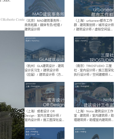
幕墙 / BIM / 成本 / 工程 / 运
生
营 / 品牌 / 观点views / 实习
等
©Roberto Conte
（北京）MAT 超级建筑事务
（深圳
所 - 项目建筑师 / 初级建筑
景观
师/助理建筑师 / 室内建筑师
业设
/ 实习生
（北京）MAD建筑事务所 -
（上
商务拓展 / 媒体专员/经理 /
群 
建筑设计师
/ 
师 