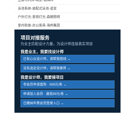
立面与内饰-陶瓷-伯陶科
泳池系统-装配式泳池-诺亚
户外灯光-景观灯光-森朝照明
室内软装-办公家具-海邦集团
项目对接服务
为业主匹配设计力量，为设计师连接真实项目
我是业主，我要找设计师
已有心仪设计师，请帮我搭线 →
没有选定设计师，请帮我推荐 →
我是设计师，我要接项目
非会员申请直购 · 699元/条 →
申请加入会员 · 最低89元/条 →
已缴纳年费会员登录入口 →