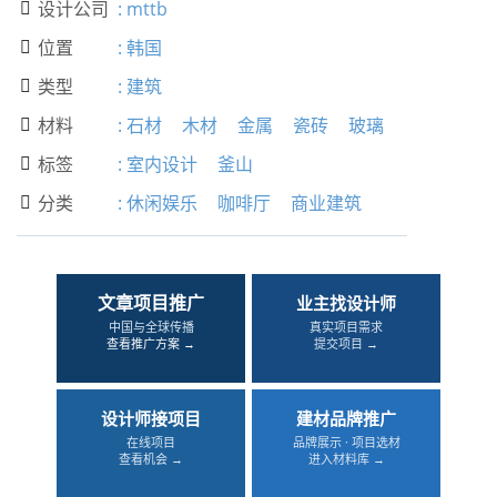
设计公司
:
mttb

位置
:
韩国

类型
:
建筑

材料
:
石材
木材
金属
瓷砖
玻璃

标签
:
室内设计
釜山

分类
:
休闲娱乐
咖啡厅
商业建筑

文章项目推广
业主找设计师
中国与全球传播
真实项目需求
查看推广方案 →
提交项目 →
设计师接项目
建材品牌推广
在线项目
品牌展示 · 项目选材
查看机会 →
进入材料库 →