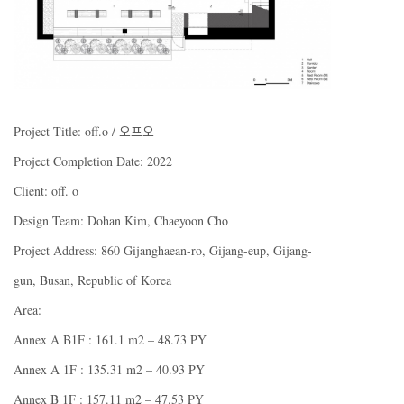
Project Title: off.o / 오프오
Project Completion Date: 2022
Client: off. o
Design Team: Dohan Kim, Chaeyoon Cho
Project Address: 860 Gijanghaean-ro, Gijang-eup, Gijang-
gun, Busan, Republic of Korea
Area:
Annex A B1F : 161.1 m2 – 48.73 PY
Annex A 1F : 135.31 m2 – 40.93 PY
Annex B 1F : 157.11 m2 – 47.53 PY