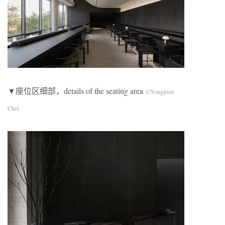
▼座位区细部，details of the seating area
©Yongjoon
Choi