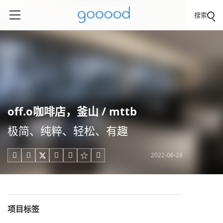
搜索
off.o咖啡店，釜山 / mttb
极简、纯粹、轻松、有趣
2022-06-28





项目标签