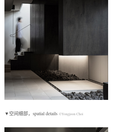
▼空间细部，spatial details
©Yongjoon Choi