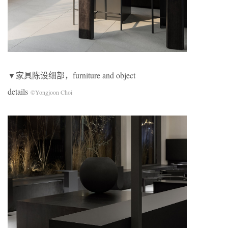
▼家具陈设细部，furniture and object
details
©Yongjoon Choi