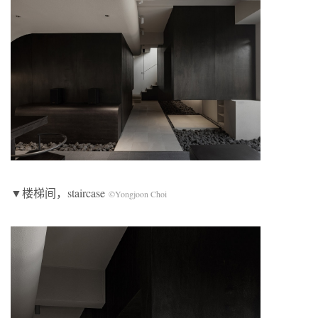
▼楼梯间，staircase
©Yongjoon Choi