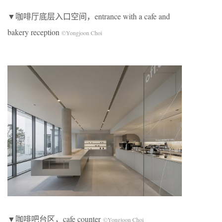
▼咖啡厅底层入口空间，entrance with a cafe and
bakery reception
©Yongjoon Choi
▼咖啡吧台区，cafe counter
©Yongjoon Choi