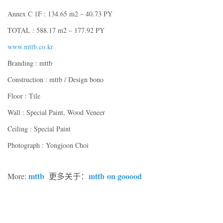
Annex C 1F : 134.65 m2 – 40.73 PY
TOTAL : 588.17 m2 – 177.92 PY
www.mttb.co.kr
Branding : mttb
Construction : mttb / Design bono
Floor : Tile
Wall : Special Paint, Wood Veneer
Ceiling : Special Paint
Photograph : Yongjoon Choi
mttb
mttb
on gooood
More:
更多关于：