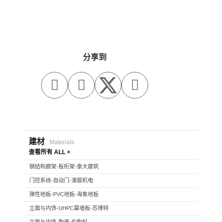
分享到



建材
Materials
查看所有 ALL +
钢结构廊架-板桁架-泰大建筑
门控系统-自动门-濠振机电
弹性地板-PVC地板-海象地板
立面与内饰-UHPC幕墙板-苏博特