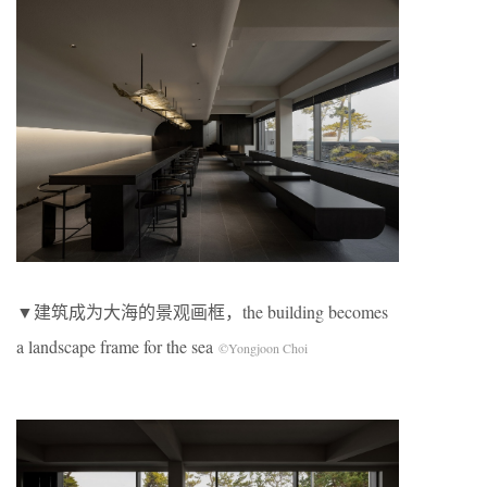
▼建筑成为大海的景观画框，the building becomes
a landscape frame for the sea
©Yongjoon Choi