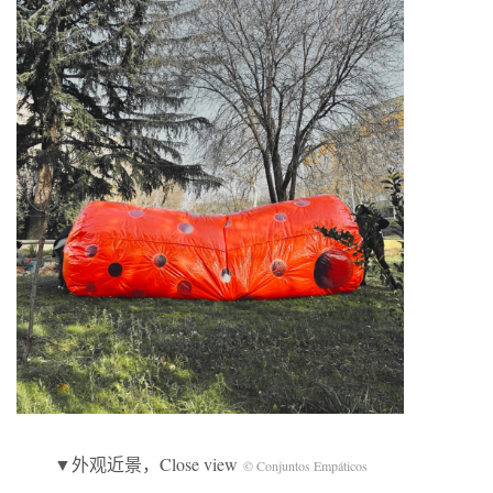
▼外观近景，Close view
© Conjuntos Empáticos