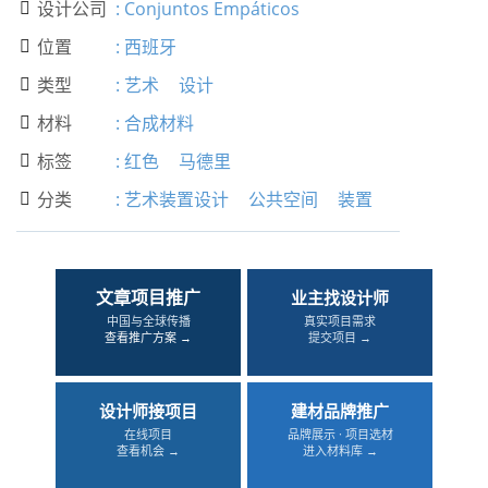
设计公司
:
Conjuntos Empáticos

位置
:
西班牙

类型
:
艺术
设计

材料
:
合成材料

标签
:
红色
马德里

分类
:
艺术装置设计
公共空间
装置

文章项目推广
业主找设计师
中国与全球传播
真实项目需求
查看推广方案 →
提交项目 →
设计师接项目
建材品牌推广
在线项目
品牌展示 · 项目选材
查看机会 →
进入材料库 →