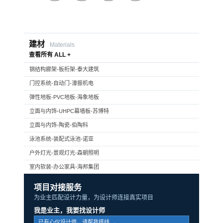
建材
Materials
查看所有 ALL +
钢结构廊架-板桁架-泰大建筑
门控系统-自动门-濠振机电
弹性地板-PVC地板-海象地板
立面与内饰-UHPC幕墙板-苏博特
立面与内饰-陶瓷-伯陶科
泳池系统-装配式泳池-诺亚
户外灯光-景观灯光-森朝照明
室内软装-办公家具-海邦集团
项目对接服务
为业主匹配设计力量，为设计师连接真实项目
我是业主，我要找设计师
已有心仪设计师，请帮我搭线 →