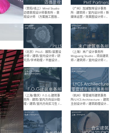
（上海）艾舍尔设计A3
（上
VISION – 室内设计师 / 助理
案负
室内设计师 / 深化设计师 /
计师
软装设计师
装设
（上海）XING DESIGN 行之
（上
建筑设计事务所 - 项目建筑师
- 
/ 初级建筑师 / 资深室内设计
复杂
师 / 建筑/室内实习生
学术
（上海）翰祥景观 Horizon
（无
& Atomesphere – 景观方案
方案
主创 / 景观方案设计师 / 方
方案
案深化设计师 / 植物设计师 /
师
软装设计师 / 助理设计师