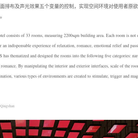
平面排布及声光效果五个变量的控制，实现空间环境对使用者原欲
。
hotel consists of 33 rooms, measuring 2200sqm building area. Each room is not 
er an indispensable experience of relaxation, romance, emotional relief and pas
has thematized and designed the rooms into the following five categories: nar
 romance. By manipulating the interior and exterior interfaces, scale of the roo
ination, various types of environments are created to stimulate, trigger and mag
Qingshan