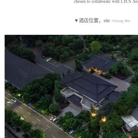
chosen to collaborate with LYCS Arch
▼酒店位置，site
©Xiong Wei