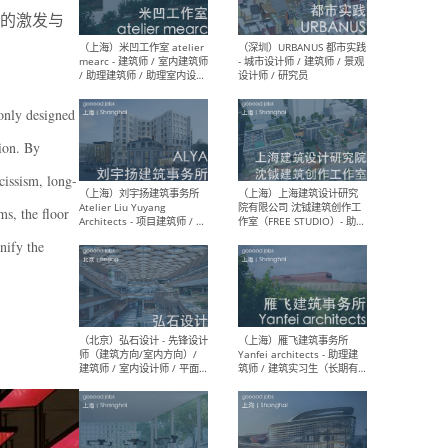
的激发与
（广州）AAN建筑设计事务
（北
所 - 资深室内设计师 /室内助
室内
理设计师 / 建筑设计助理 /
媒体
only designed
新媒体专员/研究专员 / 实习
设计
生
生
sion. By
cissism, long-
ms, the floor
nify the
（杭州）陈飞波设计事务所
（北京
BobChenOffice - 室内设计师
项目负
/ 室内效果图制作师 / 家具软
/项目
装设计师 / 平面设计师
Arc
Assi
人助理
/ 实
（上海）米凹工作室 atelier
（深
mearc - 建筑师 / 室内建筑师
- 城