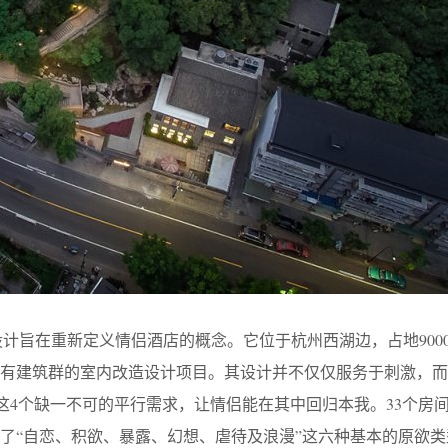
空间设计旨在重新定义情侣酒店的概念。它位于杭州西湖边，占地900
对现有建筑群的室内改造设计项目。其设计并不仅仅服务于刺激，
’这4个缺一不可的平行需求，让情侣能在其中回归本我。33个房
了“自恋、积欲、暴露、幻想、虐待及浪漫”这六种基本的原欲类