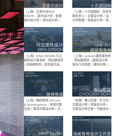
/ 助理建筑师 / 助理室内设计
设计
师 / 实习生（长期开放申
请）
（上海）刘宇扬建筑事务所
（上
Atelier Liu Yuyang
院有
Architects - 项目建筑师 / 新
作室（
媒体运营及学术助理 / 实习
建筑
生（长期有效）
生
（北京）弘石设计 - 先锋设计
（上
师（建筑方向/室内方向）/
Yanf
建筑师 / 室内设计师 / 平面
筑师
设计师（品牌部）/ 建筑设计
效）
实习生