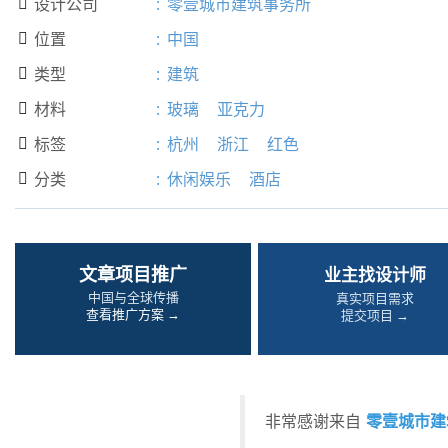
设计公司
:
零壹城市建筑事务所

位置
:
中国

类型
:
建筑

材料
:
玻璃
亚克力

标签
:
杭州
浙江
红色

分类
:
休闲娱乐
酒店

文章项目推广
业主找设计师
中国与全球传播
真实项目需求
查看推广方案 →
提交项目 →
零壹城市建
非常感谢来自