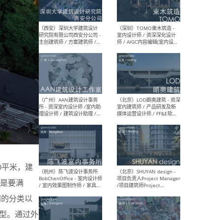
（上海）Nota 建筑设计工作
（南
室 - 建筑师 / 室内建筑师 / 助
规划
理建筑师 / 助理室内建筑师 /
案设
实习建筑师（长期开放申
设计
请）
（北京）扎哈·哈迪德建筑事
（大
务所 - 助理建筑师 / 建筑师
ArC
建筑
设计
0平米，建
（西安）深圳大学建筑设计
（深
而是要满
研究院有限公司西安分公司 -
室内
主创建筑师 / 方案建筑师 /
师 
间的分类以
景观设计师 / 实习生 / 建筑
方向)
施工图设计师
计师
型。通过外