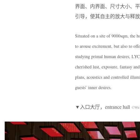
界面、内界面、尺寸大小、
引导，使其自主的放大与释放
Situated on a site of 9000sqm, the 
to arouse excitement, but also to off
studying primal human desires, LYCS 
cherished lust, exposure, fantasy and
plans, acoustics and controlled illum
guests’ inner desires.
▼入口大厅，entrance hall
©Wu 