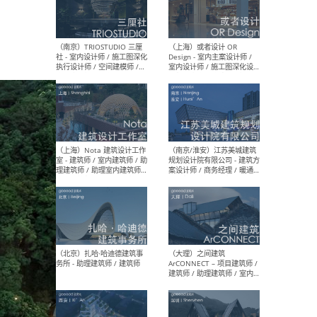
（上海）urbaneer都市工作
（杭
群 - 建筑策划师 / 城市设计师
设计
/ 建筑设计师 / 虚拟空间设计
（应
师 / 观念设计师
设计
图）
计师
（南京）TRIOSTUDIO 三厘
（上
社 - 室内设计师 / 施工图深化
Des
执行设计师 / 空间建模师 /
室内
实习生 / 新媒体专员
计师
体运