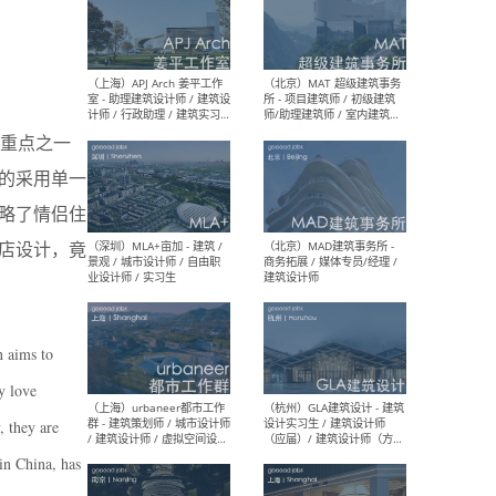
（上海）多么工作室 Atelier
（杭
d’More - 主创建筑师 / 项目
庆/
建筑师 / 建筑师 / 建筑实习
筑 /
生 / 媒体助理&实习生
幕墙 
重点之一
营 /
等
的采用单一
略了情侣住
店设计，竟
（上海）APJ Arch 姜平工作
（北
室 - 助理建筑设计师 / 建筑设
所 
计师 / 行政助理 / 建筑实习
师/
生
/ 
n aims to
y love
, they are
（深圳）MLA+亩加 - 建筑 /
（北
in China, has
景观 / 城市设计师 / 自由职
商务
业设计师 / 实习生
建筑