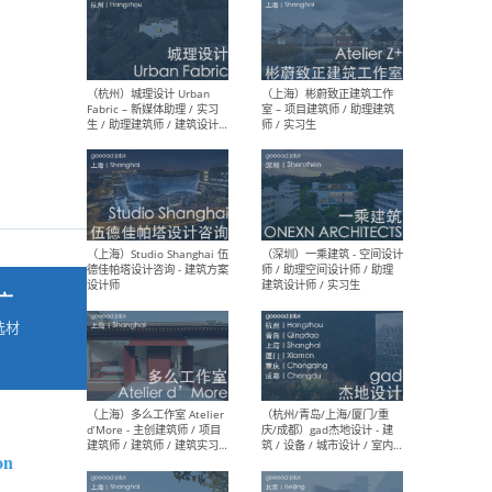
最新工作
按地区查看 ：
全部
|
北方
|
长江
|
华南
（杭州）城理设计 Urban
（上
Fabric – 新媒体助理 / 实习
室 
生 / 助理建筑师 / 建筑设计
师 /
师
广
选材
→
（上海）Studio Shanghai 伍
（深
德佳帕塔设计咨询 - 建筑方案
师 
设计师
建筑
on