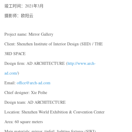
竣工时间：2021年3月
摄影师：欧阳云
Project name: Mirror Gallery
Client: Shenzhen Institute of Interior Design (SIID) / THE
3RD SPACE
Design firm: AD ARCHITECTURE (
http://www.arch-
ad.com/
)
Email:
office@arch-ad.com
Chief designer: Xie Peihe
Design team: AD ARCHITECTURE
Location: Shenzhen World Exhibition & Convention Center
Area: 60 square meters
Main materials: mirror, tinfoil, lighting fixtures (SIKI)