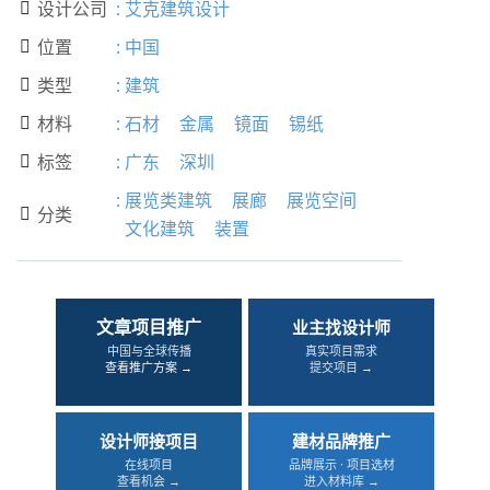
设计公司
:
艾克建筑设计

位置
:
中国

类型
:
建筑

材料
:
石材
金属
镜面
锡纸

标签
:
广东
深圳

:
展览类建筑
展廊
展览空间
分类

文化建筑
装置
文章项目推广
业主找设计师
中国与全球传播
真实项目需求
查看推广方案 →
提交项目 →
设计师接项目
建材品牌推广
在线项目
品牌展示 · 项目选材
查看机会 →
进入材料库 →