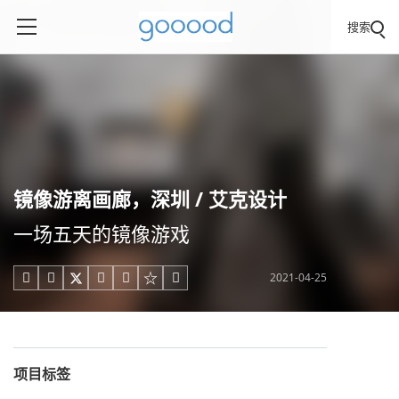
搜索
镜像游离画廊，深圳 / 艾克设计
一场五天的镜像游戏
2021-04-25





项目标签