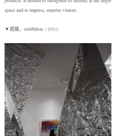
products. It needed to strengthen its identity at the larger
space and to impress, surprise visitors.
▼观展，exhibition
© 欧阳云