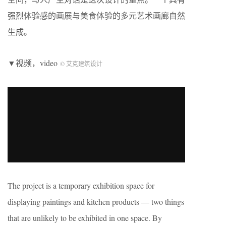
强烈体验感的画展与美食体验的多元艺术画廊自然
生成。
▼视频，video
© 艾克建筑设计
The project is a temporary exhibition space for
displaying paintings and kitchen products — two things
that are unlikely to be exhibited in one space. By