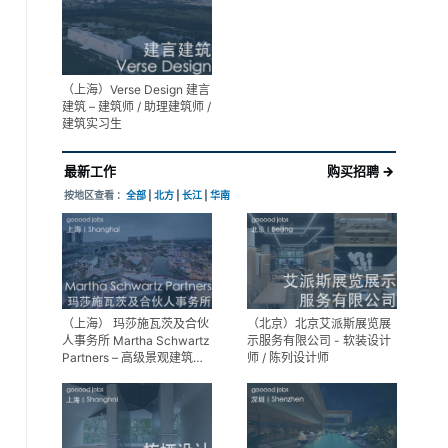
展陈设计高级经理
享
（上海）Verse Design 建言
建筑 – 建筑师 / 助理建筑师 /
建筑实习生
最新工作
购买招聘 →
按地区查看 ：
全部
|
北方
|
长江
|
华南
（上海） 玛莎施瓦茨及合伙
（北京）北京艾派斯展览展
人事务所 Martha Schwartz
示服务有限公司 - 软装设计
Partners – 高级景观建筑师
师 / 陈列设计师
Senior Landscape
Designer / 景观建筑师
Landscape Designer