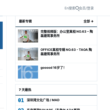
En
搜索
会员/登录
最新专辑
全部 →
完整视频版：办公室真相 NO.63 – 陶
磊建筑事务所
OFFICE真相专辑 NO.63 - TAOA 陶
磊建筑事务所
gooood 16岁了！
级经理
7 天最热
01
深圳湾文化广场 / MAD
东京原宿SQUARE（东急PLAZA原宿