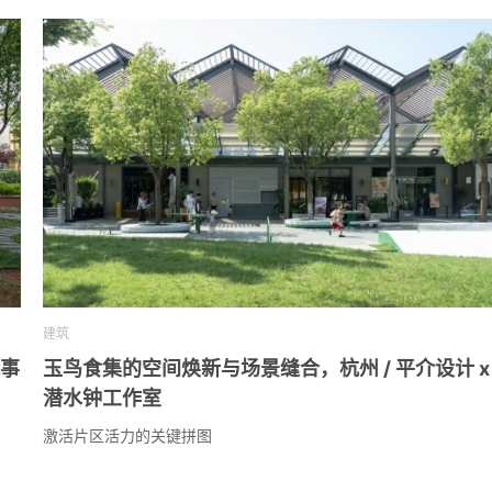
建筑
筑事
玉鸟食集的空间焕新与场景缝合，杭州 / 平介设计 x
潜水钟工作室
激活片区活力的关键拼图