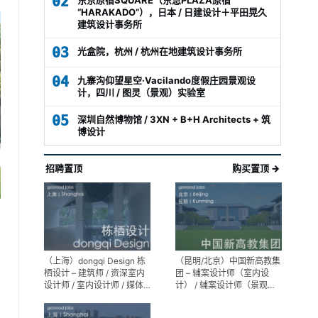
02
“HARAKADO”），日本 / 日建设计＋平田晃久
建筑设计事务所
03
光盒院，杭州 / 杭州在地建筑设计事务所
04
九寨沟仰望星空·Vacilando度假庄园景观设
计，四川 / 图灵（景观）实验室
05
深圳自然博物馆 / 3XN + B+H Architects + 筑
博设计
招聘置顶
购买置顶 →
（上海）dongqi Design 栋
（昆明/北京）中国新高教集
栖设计 – 建筑师 / 资深室内
团 – 辅案设计师（室内设
设计师 / 室内设计师 / 媒体
计） / 辅案设计师（景观设
及公共关系主管 / 设计实习
计）/ 生活空间组长/教学空
生（常年招聘）
间组长 / 平面设计高级经理 /