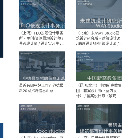
（上海）FLO景观设计事务
（北京）未/WAY Studio建
所 - 主创/资深景观设计师 /
筑设计研究所 - 建筑设计师
景观设计师 / 设计实习生 /
/ 助理设计师/初级设计师 /
商务行政助理 / 助理施工图
实习生 / 办公室行政与商务
设计师
助理
最近有哪些好工作？谷德最
（昆明/北京）中国新高教集
新20家招聘信息汇总
团 - 辅案设计师（室内设
计） / 辅案设计师（景观设
计）/ 生活空间组长/教学空
间组长 / 平面设计高级经理 /
展陈设计高级经理
（上海）Kokaistudios - 室
（北京）隈研吾建筑都市设