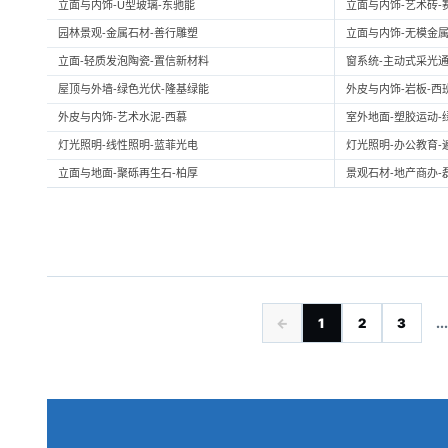
立面与内饰-U型玻璃-东驰能
立面与内饰-艺术砖-
园林景观-金属石材-善行雕塑
立面与内饰-无模金属
立面-轻质发泡陶瓷-置信新材料
窗系统-主动式采光通
屋顶与外墙-绿色光伏-隆基绿能
外皮与内饰-岩板-西
外皮与内饰-艺术水泥-西慕
室外地面-塑胶运动-
灯光照明-线性照明-蓝菲光电
灯光照明-办公教育-
立面与地面-聚砾再生石-柏厚
景观石材-地产商办-
←
1
2
3
...