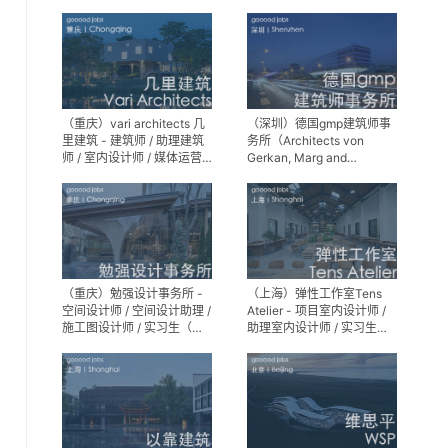
师 / 景观设计实习生
（重庆）vari architects 几
（深圳）德国gmp建筑师事
里建筑 - 建筑师 / 助理建筑
务所（Architects von
师 / 室内设计师 / 媒体运营
Gerkan, Marg and
专员 / 实习生
Partner）- 建筑实习生
（重庆）勉强设计事务所 -
（上海）弹性工作室Tens
空间设计师 / 空间设计助理 /
Atelier - 项目室内设计师 /
施工图设计师 / 实习生（长
助理室内设计师 / 实习生
期招募）
（长期招募）