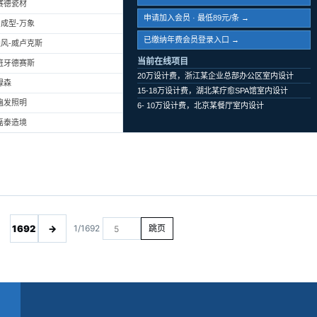
赛德瓷材
申请加入会员 · 最低89元/条 →
成型-万象
已缴纳年费会员登录入口 →
风-威卢克斯
当前在线项目
班牙德赛斯
20万设计费，浙江某企业总部办公区室内设计
绿森
15-18万设计费，湖北某疗愈SPA馆室内设计
遍发照明
6- 10万设计费，北京某餐厅室内设计
磊泰造境
1692
→
1/1692
跳页