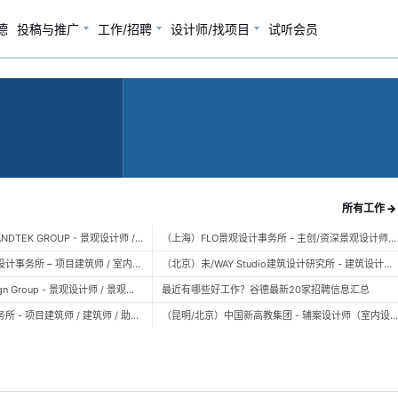
德
投稿与推广
工作/招聘
设计师/找项目
试听会员
所有工作 →
（广州）风物营造 LANDTEK GROUP - 景观设计师 / 植物设计师 / 品牌运营 / 实习生
（上海）FLO景观设计事务所 - 主创/资深景观设计师 / 景观设计师 / 设计实习生 / 商务行政助理 / 助理施工图设计师
（上海）空间里建筑设计事务所 – 项目建筑师 / 室内设计师 / 实习生（建筑/室内）
（北京）未/WAY Studio建筑设计研究所 - 建筑设计师 / 助理设计师/初级设计师 / 实习生 / 办公室行政与商务助理
（上海）TOPO Design Group - 景观设计师 / 景观后期设计师 / 景观实习生
最近有哪些好工作？谷德最新20家招聘信息汇总
（北京）大屿建筑事务所 - 项目建筑师 / 建筑师 / 助理建筑师 / 实习建筑师
（昆明/北京）中国新高教集团 - 辅案设计师（室内设计） / 辅案设计师（景观设计）/ 生活空间组长/教学空间组长 / 平面设计高级经理 / 展陈设计高