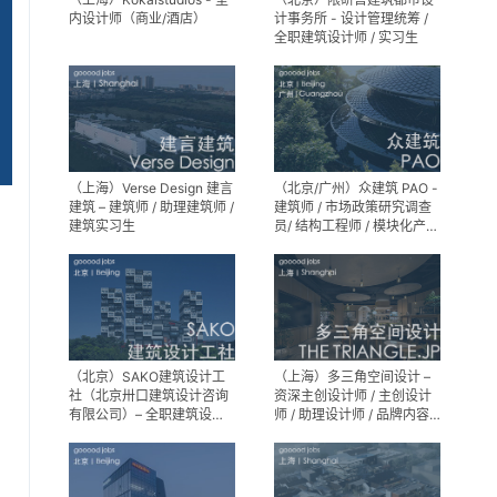
内设计师（商业/酒店）
计事务所 - 设计管理统筹 /
全职建筑设计师 / 实习生
（上海）Verse Design 建言
（北京/广州）众建筑 PAO -
建筑 – 建筑师 / 助理建筑师 /
建筑师 / 市场政策研究调查
建筑实习生
员/ 结构工程师 / 模块化产品
建筑设计师 / 室内装修工程
师 / 机电工程师 / 实习生
（北京）SAKO建筑设计工
（上海）多三角空间设计 –
社（北京卅口建筑设计咨询
资深主创设计师 / 主创设计
有限公司）– 全职建筑设计
师 / 助理设计师 / 品牌内容
师
运营负责人