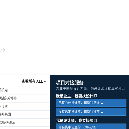
分享
查看所有 ALL +
项目对接服务
为业主匹配设计力量，为设计师连接真实项目
振机电
我是业主，我要找设计师
幕墙板-苏博特
已有心仪设计师，请帮我搭线 →
-诺亚
没有选定设计师，请帮我推荐 →
海邦集团
我是设计师，我要接项目
-PoliLam
非会员申请直购 · 699元/条 →