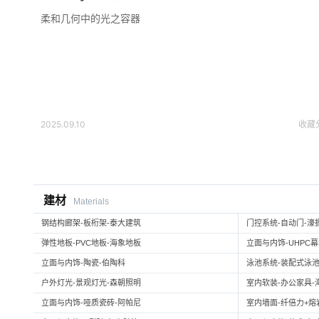
柔和几何中的光之容器
2025.09.10
收藏
建材
Materials
钢结构廊架-板桁架-泰大建筑
门控系统-自动门-濠
弹性地板-PVC地板-海象地板
立面与内饰-UHPC
立面与内饰-陶瓷-伯陶科
泳池系统-装配式泳池
户外灯光-景观灯光-森朝照明
室内软装-办公家具-
立面与内饰-哑质瓷砖-阿帕尼
室内墙面-纤倍力+熔岩板