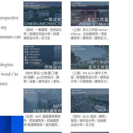
最新工作
按地区查看 ：
全部
|
北方
|
长江
|
华南
perspective
h my
e humans can
（上海）彬蔚致正建筑工作
（上海
室 – 项目建筑师 / 助理建筑
德佳
师 / 实习生
设计
logists
 word (‘to
anet.
（深圳）一乘建筑 - 空间设计
（上
师 / 助理空间设计师 / 助理
d’M
建筑设计师 / 实习生
建筑
生 