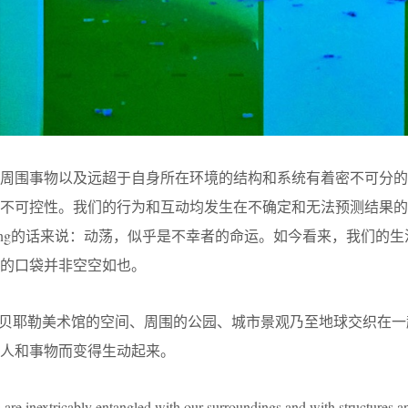
与周围事物以及远超于自身所在环境的结构和系统有着密不可分的
不可控性。我们的行为和互动均发生在不确定和无法预测结果的
 Tsing的话来说：动荡，似乎是不幸者的命运。如今看来，我们的
们的口袋并非空空如也。
与贝耶勒美术馆的空间、周围的公园、城市景观乃至地球交织在一
人和事物而变得生动起来。
 are inextricably entangled with our surroundings and with structures 