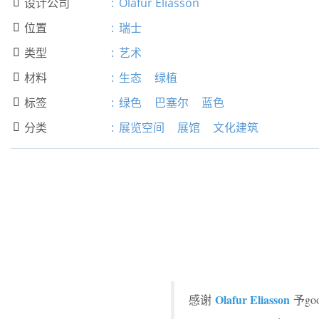
设计公司
:
Olafur Eliasson

位置
:
瑞士

类型
:
艺术

材料
:
生态
绿植

标签
:
绿色
巴塞尔
蓝色

分类
:
展览空间
展馆
文化建筑

Olafur Eliasson
感谢
予g