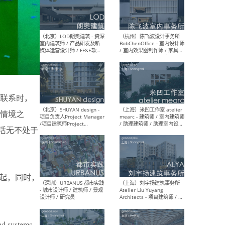
（南京/淮安）江苏美城建筑
（北
规划设计院有限公司 - 建筑方
务所
案设计师 / 商务经理 / 暖通
设计师 / 造价工程师
（大理）之间建筑
（西
联系时，
ArCONNECT – 项目建筑师 /
研究
建筑师 / 助理建筑师 / 室内
主创
情境之
设计师 / 实习生
景观
施工
生活无不处于
起，同时，
（深圳）TOMO東木筑造 -
（广
室内设计师 / 资深深化设计
所 
师 / AIGC内容编辑(室内设计
理设
方向) / 照明设计师 / 软装设
新媒
计师
生
and systems