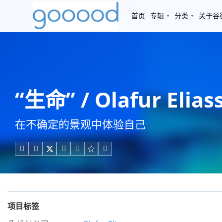
首页
专辑
分类
关于谷
“生命” / Olafur Elias
在不确定的景观中体验自己





项目标签