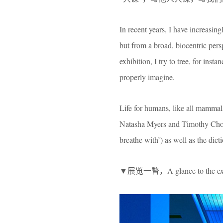
In recent years, I have increasing
but from a broad, biocentric per
exhibition, I try to tree, for in
properly imagine.
Life for humans, like all mammal
Natasha Myers and Timothy Choy, I
breathe with’) as well as the dict
▼展览一瞥，A glance to the exh