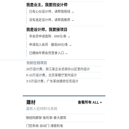
我是业主，我要找设计师
已有心仪设计师，请帮我搭线 →
没有选定设计师，请帮我推荐 →
我是设计师，我要接项目
非会员申请直购 · 699元/条 →
申请加入会员 · 最低89元/条 →
已缴纳年费会员登录入口 →
当前在线项目
20万设计费，浙江某企业总部办公区室内设计
6-10万设计费，北京某餐厅室内设计
3-5万设计费，广东某自建房住宅设计
建材
查看所有 ALL +
最新入驻材料与系统
钢结构廊架-板桁架-泰大建筑
门控系统-自动门-濠振机电