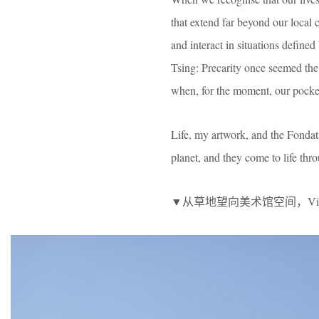
that extend far beyond our local c
and interact in situations define
Tsing: Precarity once seemed the f
when, for the moment, our pocket
Life, my artwork, and the Fondat
planet, and they come to life thr
▼从草地望向美术馆空间，View to the 