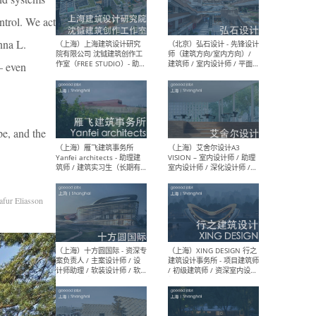
ontrol. We act
nna L.
（北京）LOD朗奥建筑 - 资深
（杭
室内建筑师 / 产品研发及新
Bob
 – even
媒体运营设计师 / FF&E软装
/ 
设计师 / 深化设计师 / 实习
装设
生
pe, and the
（北京）SHUYAN design -
（上
项目负责人Project Manager
mea
/项目建筑师Project
/ 
fur Eliasson
Architect / 助理建筑师
师 
Assistant Architect / 创始
请）
人助理Founder's Assistant
/ 实习生Intern
（深圳）URBANUS 都市实践
（上
- 城市设计师 / 建筑师 / 景观
Atel
设计师 / 研究员
Arc