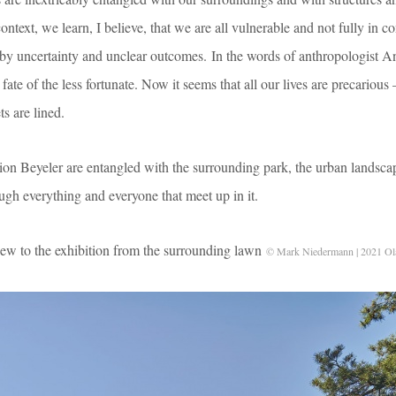
ontext, we learn, I believe, that we are all vulnerable and not fully in c
d by uncertainty and unclear outcomes. In the words of anthropologist A
ate of the less fortunate. Now it seems that all our lives are precarious
s are lined.
ion Beyeler are entangled with the surrounding park, the urban landsca
ough everything and everyone that meet up in it.
exhibition from the surrounding lawn
© Mark Niedermann | 2021 Ola