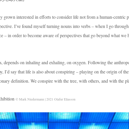
ly grown interested in efforts to consider life not from a human-centric 
spective. I’ve found myself turning nouns into verbs – when I go throug
stance – in order to become aware of perspectives that go beyond what w
s, depends on inhaling and exhaling, on oxygen. Following the anthropo
’d say that life is also about conspiring – playing on the origin of the
ionary definition. We conspire with the tree, with others, and with the pl
ibition
© Mark Niedermann | 2021 Olafur Eliasson