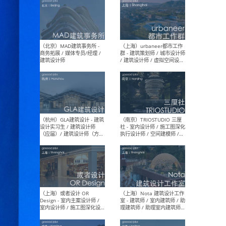
（杭州/青岛/上海/厦门/重
（上海
庆/成都）gad杰地设计 - 建
室 
筑 / 设备 / 城市设计 / 室内 /
计师
幕墙 / BIM / 成本 / 工程 / 运
生
营 / 品牌 / 观点views / 实习
等
（北京）MAT 超级建筑事务
（深圳
所 - 项目建筑师 / 初级建筑
景观
师/助理建筑师 / 室内建筑师
业设
/ 实习生
（北京）MAD建筑事务所 -
（上
商务拓展 / 媒体专员/经理 /
群 
建筑设计师
/ 
师 