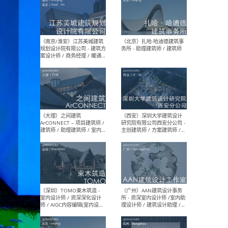
（杭州）GLA建筑设计 - 建筑
（南京
设计实习生 / 建筑设计师
社 
（应届）/ 建筑设计师（方案
执行
设计）/ 建筑设计师（施工
实习
图）/ 结构设计师 / 给排水设
计师
（上海）或者设计 OR
（上
Design - 室内主案设计师 /
室 -
室内设计师 / 施工图深化设
理建
计师 / 室内设计助理 / 新媒
实习
体运营
请）