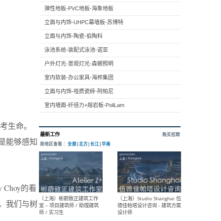
弹性地板-PVC地板-海象地板
立面与内饰-UHPC幕墙板-苏博特
立面与内饰-陶瓷-伯陶科
泳池系统-装配式泳池-诺亚
户外灯光-景观灯光-森朝照明
室内软装-办公家具-海邦集团
立面与内饰-哑质瓷砖-阿帕尼
室内墙面-纤倍力+熔岩板-PoliLam
考生命。
是能够感知
Choy的看
。我们与树