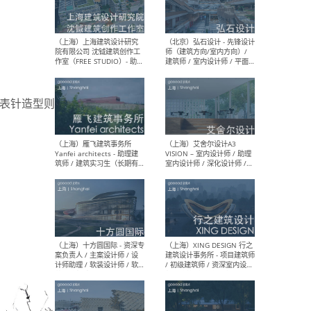
（北京）LOD朗奥建筑 - 资深
（杭
室内建筑师 / 产品研发及新
Bob
媒体运营设计师 / FF&E软装
/ 
设计师 / 深化设计师 / 实习
装设
生
，表针造型则
（北京）SHUYAN design -
（上
项目负责人Project Manager
mea
/项目建筑师Project
/ 
Architect / 助理建筑师
师 
Assistant Architect / 创始
请）
人助理Founder's Assistant
/ 实习生Intern
（深圳）URBANUS 都市实践
（上
- 城市设计师 / 建筑师 / 景观
Atel
设计师 / 研究员
Arc