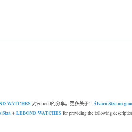
ND WATCHES
Álvaro Siza on go
对gooood的分享。更多关于：
o Siza
LEBOND WATCHES
+
for providing the following descriptio