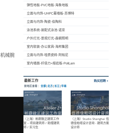
弹性地板-PVC地板-海象地板
立面与内饰-UHPC幕墙板-苏博特
立面与内饰-陶瓷-伯陶科
泳池系统-装配式泳池-诺亚
户外灯光-景观灯光-森朝照明
室内软装-办公家具-海邦集团
动机械腕
立面与内饰-哑质瓷砖-阿帕尼
室内墙面-纤倍力+熔岩板-PoliLam