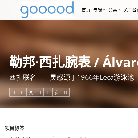
首页
专辑
分类
关于谷
勒邦·西扎腕表 / Álvaro
西扎联名——灵感源于1966年Leça游泳池





项目标签