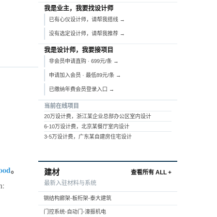
我是业主，我要找设计师
已有心仪设计师，请帮我搭线 →
没有选定设计师，请帮我推荐 →
我是设计师，我要接项目
非会员申请直购 · 699元/条 →
申请加入会员 · 最低89元/条 →
已缴纳年费会员登录入口 →
当前在线项目
20万设计费，浙江某企业总部办公区室内设计
6-10万设计费，北京某餐厅室内设计
3-5万设计费，广东某自建房住宅设计
oood
。
建材
查看所有 ALL +
最新入驻材料与系统
n:
钢结构廊架-板桁架-泰大建筑
门控系统-自动门-濠振机电