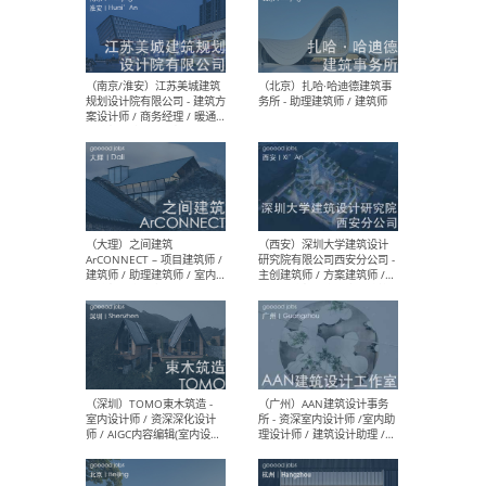
（杭州）GLA建筑设计 - 建筑
（南京
设计实习生 / 建筑设计师
社 
（应届）/ 建筑设计师（方案
执行
设计）/ 建筑设计师（施工
实习
图）/ 结构设计师 / 给排水设
计师
（上海）或者设计 OR
（上
Design - 室内主案设计师 /
室 -
室内设计师 / 施工图深化设
理建
计师 / 室内设计助理 / 新媒
实习
体运营
请）