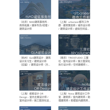
（杭州/青岛/上海/厦门/重
（上海
庆/成都）gad杰地设计 - 建
室 
筑 / 设备 / 城市设计 / 室内 /
计师
幕墙 / BIM / 成本 / 工程 / 运
生
营 / 品牌 / 观点views / 实习
等
（北京）MAT 超级建筑事务
（深圳
所 - 项目建筑师 / 初级建筑
景观
师/助理建筑师 / 室内建筑师
业设
/ 实习生
（北京）MAD建筑事务所 -
（上
商务拓展 / 媒体专员/经理 /
群 
建筑设计师
/ 
师 