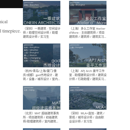
最新工作
按地区查看 ：
全部
|
北方
|
长江
|
华南
nical
al timepiece.
（上海）彬蔚致正建筑工作
（上海
室 – 项目建筑师 / 助理建筑
德佳
师 / 实习生
设计
（深圳）一乘建筑 - 空间设计
（上
师 / 助理空间设计师 / 助理
d’M
建筑设计师 / 实习生
建筑
生 