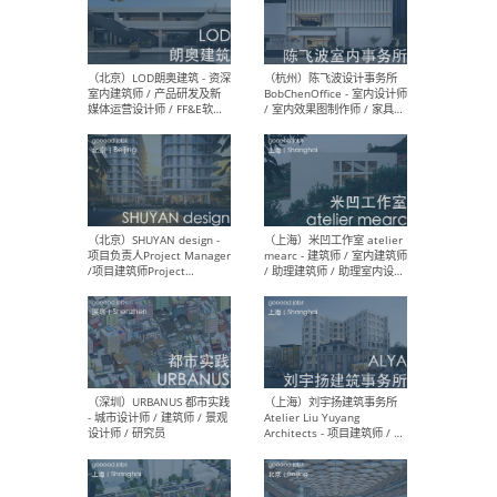
（南京/淮安）江苏美城建筑
（北
规划设计院有限公司 - 建筑方
务所
案设计师 / 商务经理 / 暖通
设计师 / 造价工程师
（大理）之间建筑
（西
ArCONNECT – 项目建筑师 /
研究
建筑师 / 助理建筑师 / 室内
主创
设计师 / 实习生
景观
施工
（深圳）TOMO東木筑造 -
（广
室内设计师 / 资深深化设计
所 
师 / AIGC内容编辑(室内设计
理设
方向) / 照明设计师 / 软装设
新媒
计师
生