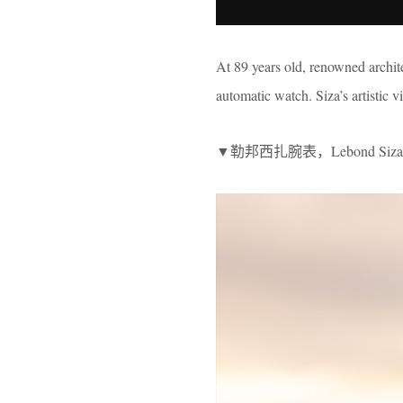
At 89 years old, renowned archit
automatic watch. Siza’s artistic v
▼勒邦西扎腕表，Lebond Siz