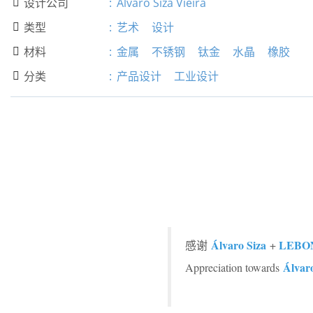
设计公司
:
Álvaro Siza Vieira

类型
:
艺术
设计

材料
:
金属
不锈钢
钛金
水晶
橡胶

分类
:
产品设计
工业设计

Álvaro Siza
LEBO
感谢
+
Álvar
Appreciation towards