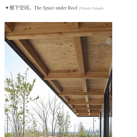
▼檐下空间，The Space under Roof
©Kaoru Yamada