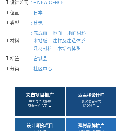
设计公司
:
+ NEW OFFICE

位置
:
日本

类型
:
建筑

:
完成面
地面
地面材料
材料
木地板
建材及建造体系

建材材料
木结构体系
标签
:
宫城县

分类
:
社区中心

文章项目推广
业主找设计师
中国与全球传播
真实项目需求
查看推广方案 →
提交项目 →
设计师接项目
建材品牌推广