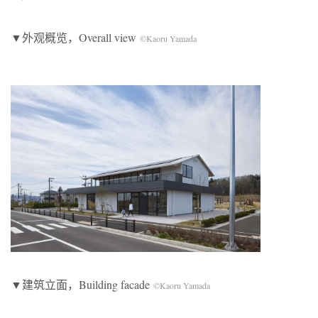
▼外观概览，Overall view
©Kaoru Yamada
▼建筑立面，Building facade
©Kaoru Yamada