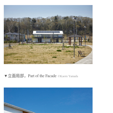
▼立面局部，Part of the Facade
©Kaoru Yamada