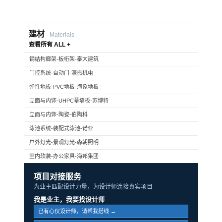
建材
Materials
查看所有 ALL +
钢结构廊架-板桁架-泰大建筑
门控系统-自动门-濠振机电
弹性地板-PVC地板-海象地板
立面与内饰-UHPC幕墙板-苏博特
立面与内饰-陶瓷-伯陶科
泳池系统-装配式泳池-诺亚
户外灯光-景观灯光-森朝照明
室内软装-办公家具-海邦集团
项目对接服务
为业主匹配设计力量，为设计师连接真实项目
我是业主，我要找设计师
已有心仪设计师，请帮我搭线 →