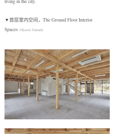
living in the city.
▼首层室内空间，The Ground Floor Interior
Spaces
©Kaoru Yamada