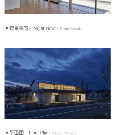
▼夜景概览，Night view
© Kaoru Yamada
▼平面图，Floor Plans
©Kaoru Yamada