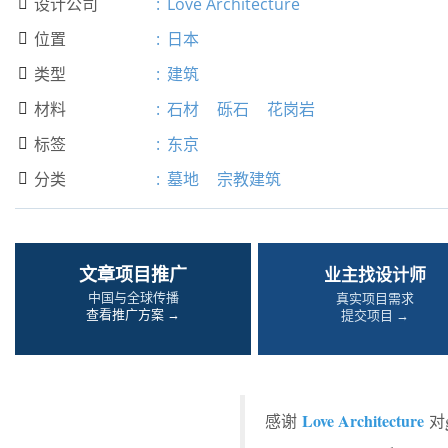
设计公司
:
Love Architecture

位置
:
日本

类型
:
建筑

材料
:
石材
砾石
花岗岩

标签
:
东京

分类
:
墓地
宗教建筑

文章项目推广
业主找设计师
中国与全球传播
真实项目需求
查看推广方案 →
提交项目 →
Love Architecture
感谢
对