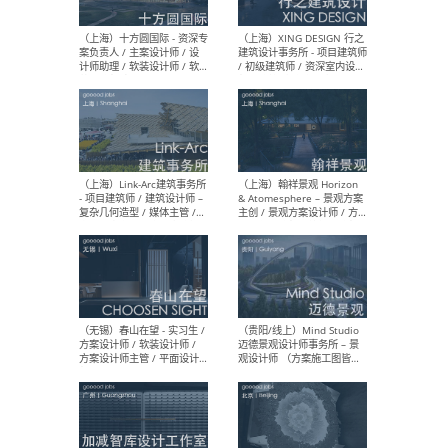
设计师 / 研究员
Arc
媒体
生（
（上海）上海建筑设计研究
（北
院有限公司 沈钺建筑创作工
师（
作室（FREE STUDIO）- 助理
建筑
建筑师 / 驻场建筑师 / 实习
设计
生
实习
（上海）雁飞建筑事务所
（上
Yanfei architects - 助理建
VIS
筑师 / 建筑实习生（长期有
室内
效）
软装