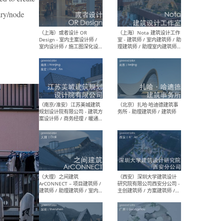
师 
ary/node
（杭州）GLA建筑设计 - 建筑
（南京
设计实习生 / 建筑设计师
社 
（应届）/ 建筑设计师（方案
执行
设计）/ 建筑设计师（施工
实习
图）/ 结构设计师 / 给排水设
计师
（上海）或者设计 OR
（上
Design - 室内主案设计师 /
室 -
室内设计师 / 施工图深化设
理建
计师 / 室内设计助理 / 新媒
实习
体运营
请）