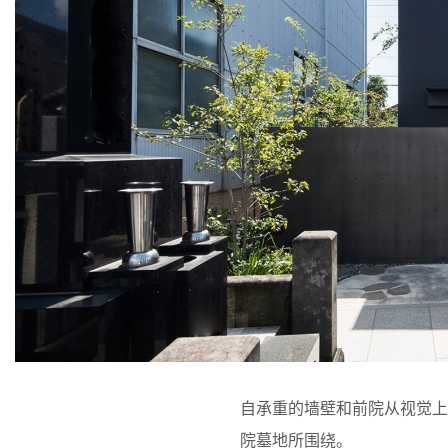
自承重的墙壁和前院从视觉
院墓地所围绕。