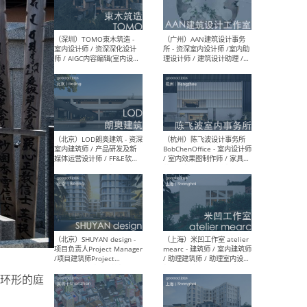
（南京/淮安）江苏美城建筑
（北
规划设计院有限公司 - 建筑方
务所
案设计师 / 商务经理 / 暖通
设计师 / 造价工程师
（大理）之间建筑
（西
ArCONNECT – 项目建筑师 /
研究
建筑师 / 助理建筑师 / 室内
主创
设计师 / 实习生
景观
施工
（深圳）TOMO東木筑造 -
（广
室内设计师 / 资深深化设计
所 
师 / AIGC内容编辑(室内设计
理设
环形的庭
方向) / 照明设计师 / 软装设
新媒
计师
生