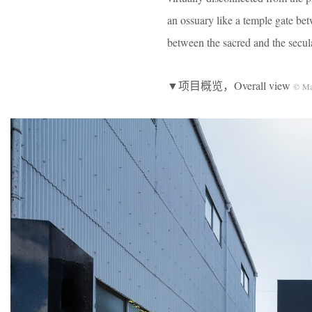
an ossuary like a temple gate bet
between the sacred and the secul
▼项目概览，Overall view
© Ma