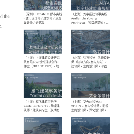
nd the
（北京）LOD朗奥建筑 - 资深
（杭
e.
室内建筑师 / 产品研发及新
Bob
媒体运营设计师 / FF&E软装
/ 
设计师 / 深化设计师 / 实习
装设
生
（北京）SHUYAN design -
（上
项目负责人Project Manager
mea
/项目建筑师Project
/ 
Architect / 助理建筑师
师 
Assistant Architect / 创始
请）
人助理Founder's Assistant
/ 实习生Intern
（深圳）URBANUS 都市实践
（上
- 城市设计师 / 建筑师 / 景观
Atel