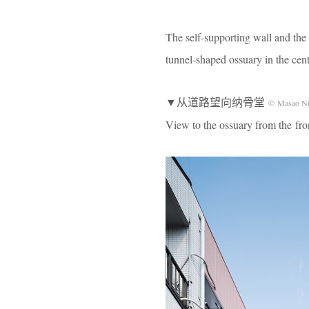
The self-supporting wall and the 
tunnel-shaped ossuary in the cen
▼从道路望向纳骨堂
© Masao Ni
View to the ossuary from the fro