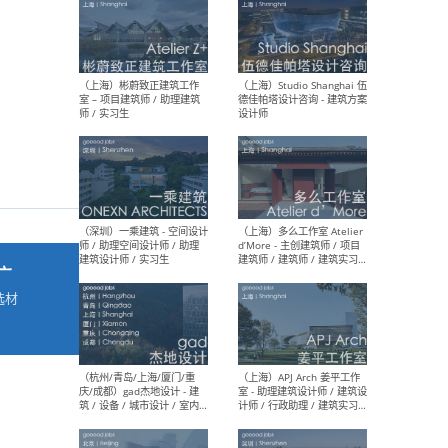
最新工作
按地区查看 ：
全部
|
北方
|
长江
|
华南
（上海）彬蔚致正建筑工作
（上海
室 – 项目建筑师 / 助理建筑
德佳
师 / 实习生
设计
广
选材
→
（深圳）一乘建筑 - 空间设计
（上
师 / 助理空间设计师 / 助理
d’M
建筑设计师 / 实习生
建筑
生 