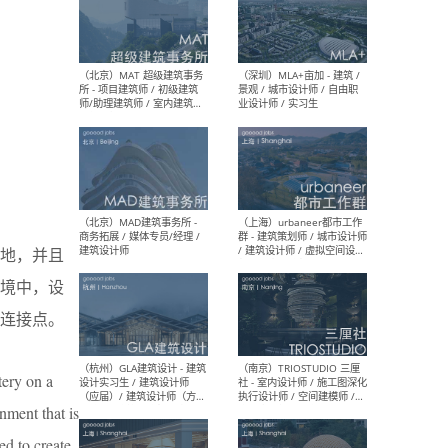
（杭州/青岛/上海/厦门/重
（上海
庆/成都）gad杰地设计 - 建
室 
筑 / 设备 / 城市设计 / 室内 /
计师
幕墙 / BIM / 成本 / 工程 / 运
生
营 / 品牌 / 观点views / 实习
等
（北京）MAT 超级建筑事务
（深圳
所 - 项目建筑师 / 初级建筑
景观
地，并且
师/助理建筑师 / 室内建筑师
业设
/ 实习生
境中，设
连接点。
tery on a
（北京）MAD建筑事务所 -
（上
nment that is
商务拓展 / 媒体专员/经理 /
群 
建筑设计师
/ 
d to create