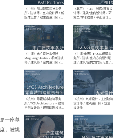
（上海）十方圆国际 - 资深专
（上海
案负责人 / 主案设计师 / 设
建筑
计师助理 / 软装设计师 / 软
/ 
装设计师助理
师 
（上海）Link-Arc建筑事务所
（上
- 项目建筑师 / 建筑设计师 –
& A
复杂几何造型 / 媒体主管 /
主创
学术研究专员 / 实习生计划
案深
软装
（方
（无锡）春山在望 - 实习生 /
（贵阳
是一座墓
方案设计师 / 软装设计师 /
迈德
方案设计师主管 / 平面设计
观设
度，被挑
师
可）