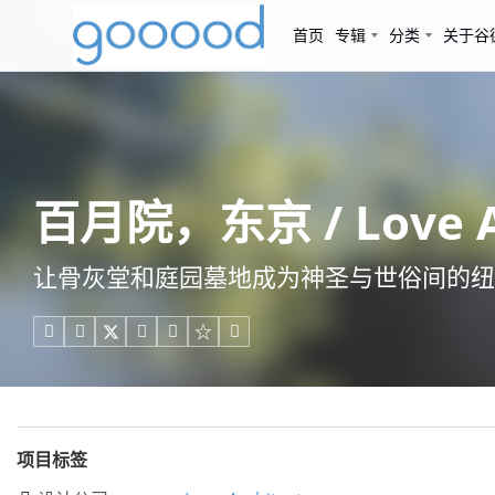
首页
专辑
分类
关于谷
百月院，东京 / Love Ar
让骨灰堂和庭园墓地成为神圣与世俗间的纽





项目标签