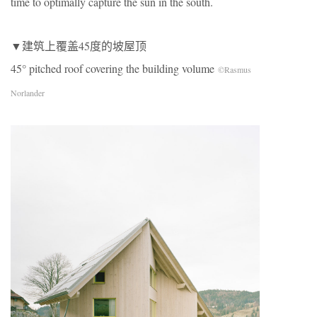
time to optimally capture the sun in the south.
▼建筑上覆盖45度的坡屋顶
45° pitched roof covering the building volume
©Rasmus
Norlander