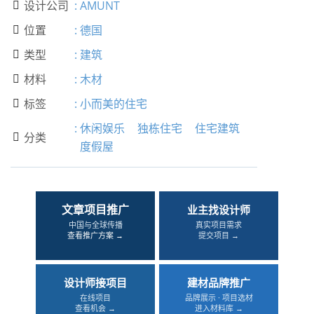
设计公司
:
AMUNT

位置
:
德国

类型
:
建筑

材料
:
木材

标签
:
小而美的住宅

:
休闲娱乐
独栋住宅
住宅建筑
分类

度假屋
文章项目推广
业主找设计师
中国与全球传播
真实项目需求
查看推广方案 →
提交项目 →
设计师接项目
建材品牌推广
在线项目
品牌展示 · 项目选材
查看机会 →
进入材料库 →