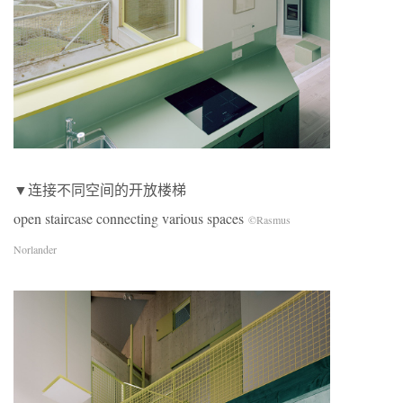
▼连接不同空间的开放楼梯
open staircase connecting various spaces
©Rasmus
Norlander