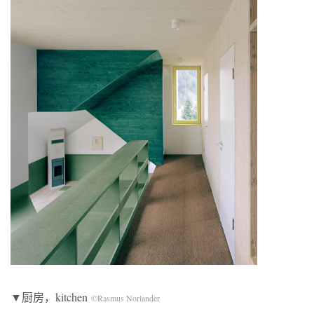
▼厨房，kitchen
©Rasmus Norlander