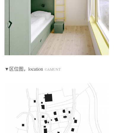
▼区位图，location
©AMUNT