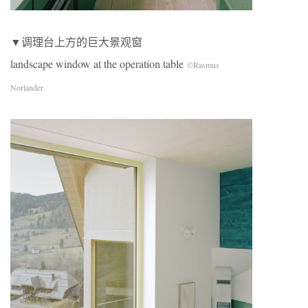
▼调理台上方的巨大景观窗
landscape window at the operation table
©Rasmus
Norlander