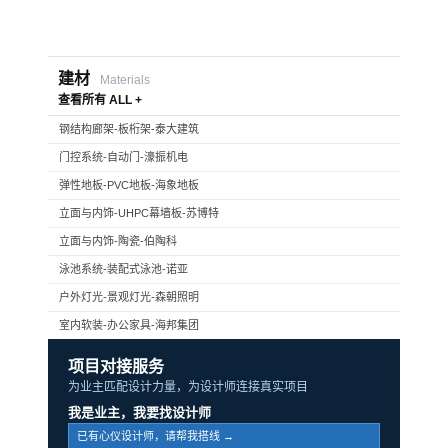
建材
Materials
查看所有 ALL +
钢结构廊架-板桁架-泰大建筑
门控系统-自动门-濠振机电
弹性地板-PVC地板-海象地板
立面与内饰-UHPC幕墙板-苏博特
立面与内饰-陶瓷-伯陶科
泳池系统-装配式泳池-诺亚
户外灯光-景观灯光-森朝照明
室内软装-办公家具-海邦集团
项目对接服务
为业主匹配设计力量，为设计师连接真实项目
我是业主，我要找设计师
已有心仪设计师，请帮我搭线 →