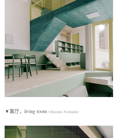
▼客厅，living room
©Rasmus Norlander