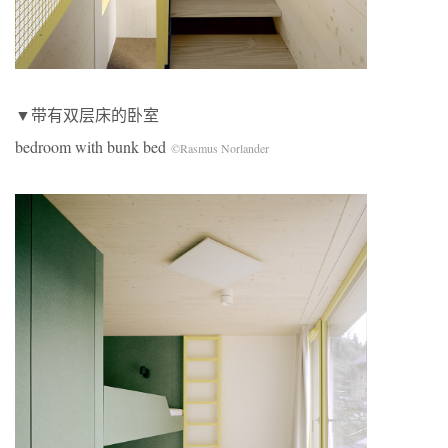
▼带有双层床的卧室
bedroom with bunk bed
©Rasmus Norlander