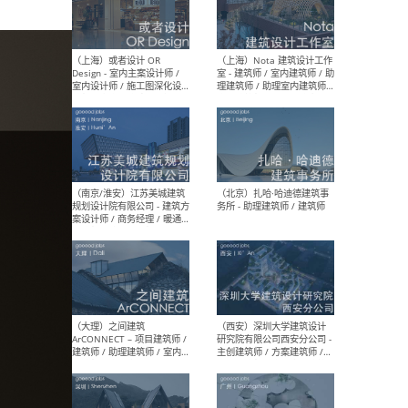
师 
（杭州）GLA建筑设计 - 建筑
（南京
设计实习生 / 建筑设计师
社 
（应届）/ 建筑设计师（方案
执行
设计）/ 建筑设计师（施工
实习
图）/ 结构设计师 / 给排水设
计师
（上海）或者设计 OR
（上
Design - 室内主案设计师 /
室 -
室内设计师 / 施工图深化设
理建
计师 / 室内设计助理 / 新媒
实习
体运营
请）