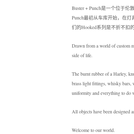
Buster + Punch是一
Punch最初从车库开始，
们的Hooked系列是不折
Drawn from a world of custom mot
side of life.
The burnt rubber of a Harley, knu
brass light ﬁttings, whisky bars,
uniformity and everything to do 
All objects have been designed a
Welcome to our world.