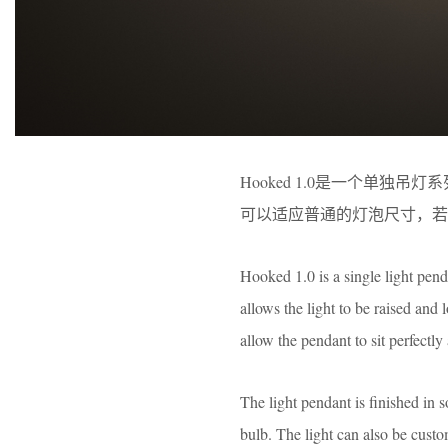
Hooked 1.0是一个单
可以适应普通的灯泡尺寸，若
Hooked 1.0 is a single light pen
allows the light to be raised and
allow the pendant to sit perfectly
The light pendant is ﬁnished in s
bulb. The light can also be cust