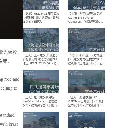
（北京）LOD朗奥建筑 - 资深
（杭
室内建筑师 / 产品研发及新
Bob
媒体运营设计师 / FF&E软装
/ 
设计师 / 深化设计师 / 实习
装设
生
是亚光橡胶，
酷哦。
（北京）SHUYAN design -
（上
项目负责人Project Manager
mea
ng rose and
/项目建筑师Project
/ 
Architect / 助理建筑师
师 
ceiling to
Assistant Architect / 创始
请）
人助理Founder's Assistant
/ 实习生Intern
 standard
（深圳）URBANUS 都市实践
（上
with brass
- 城市设计师 / 建筑师 / 景观
Atel