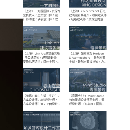
设计师 / 研究员
Arc
媒体
生（
（上海）上海建筑设计研究
（北
院有限公司 沈钺建筑创作工
师（
作室（FREE STUDIO）- 助理
建筑
建筑师 / 驻场建筑师 / 实习
设计
生
实习
（上海）雁飞建筑事务所
（上
Yanfei architects - 助理建
VIS
筑师 / 建筑实习生（长期有
室内
效）
软装