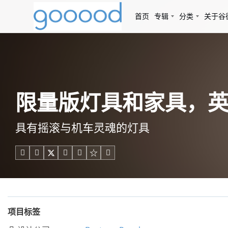
首页
专辑
分类
关于谷
限量版灯具和家具，英国 / 
具有摇滚与机车灵魂的灯具





项目标签