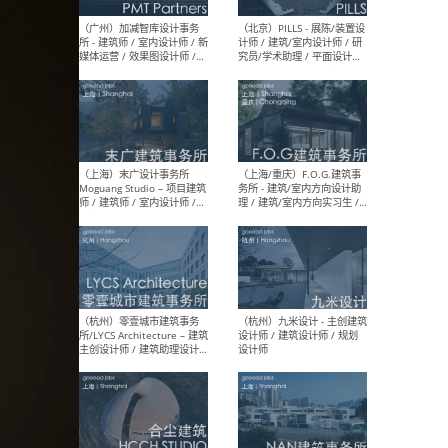
（上海）十方圆国际 - 资深专
（上海
案负责人 / 主案设计师 / 设
建筑
计师助理 / 软装设计师 / 软
/ 
装设计师助理
师 
（上海）Link-Arc建筑事务所
（上
- 项目建筑师 / 建筑设计师 –
& A
复杂几何造型 / 媒体主管 /
主创
学术研究专员 / 实习生计划
案深
软装
（方
（无锡）春山在望 - 实习生 /
（贵阳
方案设计师 / 软装设计师 /
迈德
方案设计师主管 / 平面设计
观设
师
可）