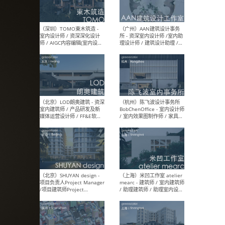
（南京/淮安）江苏美城建筑
（北
规划设计院有限公司 - 建筑方
务所
案设计师 / 商务经理 / 暖通
设计师 / 造价工程师
（大理）之间建筑
（西
ArCONNECT – 项目建筑师 /
研究
建筑师 / 助理建筑师 / 室内
主创
设计师 / 实习生
景观
施工
（深圳）TOMO東木筑造 -
（广
室内设计师 / 资深深化设计
所 
师 / AIGC内容编辑(室内设计
理设
方向) / 照明设计师 / 软装设
新媒
计师
生