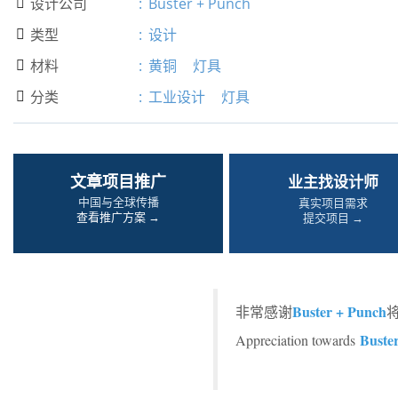
设计公司
:
Buster + Punch

类型
:
设计

材料
:
黄铜
灯具

分类
:
工业设计
灯具

文章项目推广
业主找设计师
中国与全球传播
真实项目需求
查看推广方案 →
提交项目 →
Buster + Punch
非常感谢
Buste
Appreciation towards