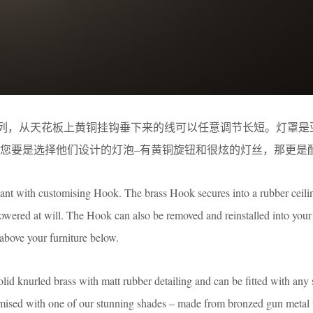
独吊灯系列，从天花板上黄铜挂钩垂下来的线可以任意调节长短。灯罩
您要是选择他们设计的灯泡–有黄铜旋钮和很炫的灯丝，那更是
dant with customising Hook. The brass Hook secures into a rubber ceili
 lowered at will. The Hook can also be removed and reinstalled into your 
 above your furniture below.
olid knurled brass with matt rubber detailing and can be ﬁtted with any
omised with one of our stunning shades – made from bronzed gun metal 