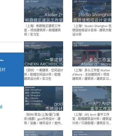
最新工作
按地区查看 ：
全部
|
北方
|
长江
|
华南
（上海）彬蔚致正建筑工作
（上海
室 – 项目建筑师 / 助理建筑
德佳
广
师 / 实习生
设计
选材
→
（深圳）一乘建筑 - 空间设计
（上
od
师 / 助理空间设计师 / 助理
d’M
建筑设计师 / 实习生
建筑
生 