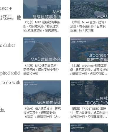
er +
出经典。他
（杭州/青岛/上海/厦门/重
（上海
庆/成都）gad杰地设计 - 建
室 
筑 / 设备 / 城市设计 / 室内 /
计师
幕墙 / BIM / 成本 / 工程 / 运
生
营 / 品牌 / 观点views / 实习
等
he darker
（北京）MAT 超级建筑事务
（深圳
pired solid
所 - 项目建筑师 / 初级建筑
景观
师/助理建筑师 / 室内建筑师
业设
g to do with
/ 实习生
ds.
（北京）MAD建筑事务所 -
（上
商务拓展 / 媒体专员/经理 /
群 
建筑设计师
/ 