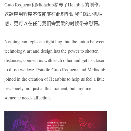
Guto Requena和Midiadub参与了Heartbits的创作，
这款应用程序不仅能够在此刻帮助我们减少孤独
感，更可以在任何我们需要爱的时候带来慰藉。
Nothing can replace a tight hug, but the union between
technology, art and design has the power to shorten
distances, connect us with each other and get us closer
to those we love. Estudio Guto Requena and Midiadub
joined in the creation of Heartbits to help us feel a little
less lonely, not just at this moment, but anytime
someone needs affection.