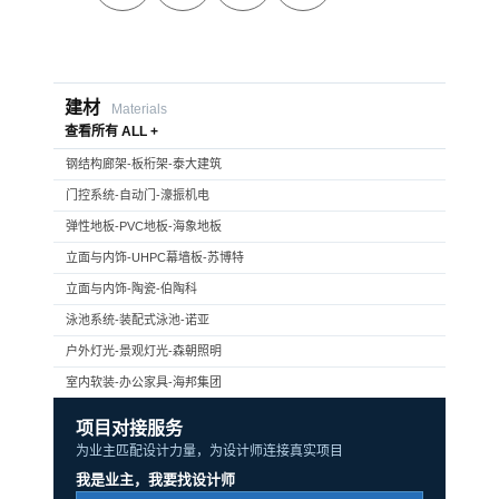
建材
Materials
查看所有 ALL +
钢结构廊架-板桁架-泰大建筑
门控系统-自动门-濠振机电
弹性地板-PVC地板-海象地板
立面与内饰-UHPC幕墙板-苏博特
立面与内饰-陶瓷-伯陶科
泳池系统-装配式泳池-诺亚
户外灯光-景观灯光-森朝照明
室内软装-办公家具-海邦集团
项目对接服务
为业主匹配设计力量，为设计师连接真实项目
我是业主，我要找设计师