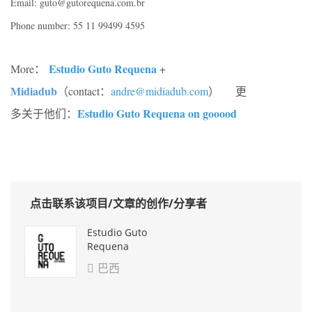
Email: guto@gutorequena.com.br
Phone number: 55 11 99499 4595
Estudio Guto Requena
More：
+
Midiadub
（contact：
andre@midiadub.com
） 更
Estudio Guto Requena on gooood
多关于他们：
点击联系该项目/文章的创作/分享者
Estudio Guto
Requena
巴西
