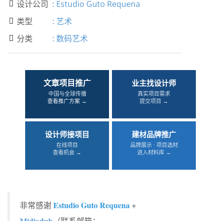
设计公司
:
Estudio Guto Requena

类型
:
艺术

分类
:
数码艺术

文章项目推广
业主找设计师
中国与全球传播
真实项目需求
查看推广方案 →
提交项目 →
设计师接项目
建材品牌推广
在线项目
品牌展示 · 项目选材
查看机会 →
进入材料库 →
Estudio Guto Requena
非常感谢
+
Midiadub
（联系邮箱：