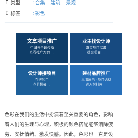
类型
:
合集
建筑
景观

标签
:
彩色

文章项目推广
业主找设计师
中国与全球传播
真实项目需求
查看推广方案 →
提交项目 →
设计师接项目
建材品牌推广
在线项目
品牌展示 · 项目选材
查看机会 →
进入材料库 →
色彩在我们的生活中扮演着至关重要的角色，影响
着人们的生理与心理，积极的颜色搭配能够消除疲
劳、安抚情绪、激发快感。因此，色彩也一直是设