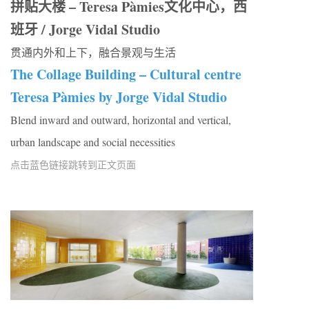
拼贴大楼 – Teresa Pàmies文化中心，西
班牙 / Jorge Vidal Studio
贯通内外和上下，融合景观与生活
The Collage Building – Cultural centre
Teresa Pàmies by Jorge Vidal Studio
Blend inward and outward, horizontal and vertical,
urban landscape and social necessities
点击蓝色链接跳转到正文页面