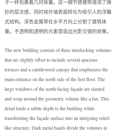
子一样包裹着几何体量。这一细节使建筑增添了微
妙的层次感，同时将外墙表面转化为吸引人的浮雕
式结构。深色金属带在水平方向上分割了建筑体
量。不透明和透明的元素营造出光影交错的效果。
The new building consists of three interlocking volumes
that are slightly offset to include several spacious
terraces and a cantilevered canopy that emphasizes the
main entrance on the north side of the first floor. The
large windows of the north-facing façade are slanted
and wrap around the geometric volume like a fan. This
detail lends a subtle depth to the building while
transforming the façade surface into an intriguing relief-
like structure. Dark metal bands divide the volumes in