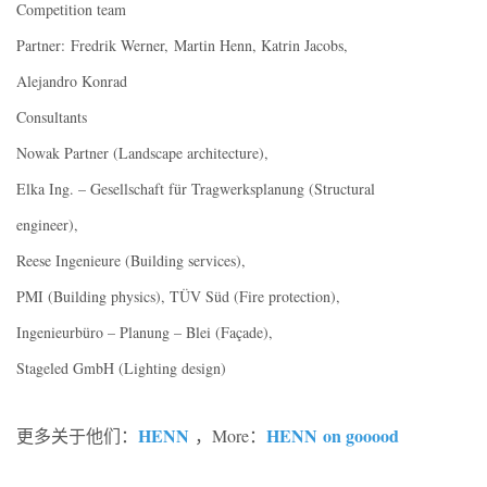
Competition team
Partner:
Fredrik Werner,
Martin Henn, Katrin Jacobs,
Alejandro Konrad
Consultants
Nowak Partner (Landscape architecture),
Elka Ing. – Gesellschaft für Tragwerksplanung (Structural
engineer),
Reese Ingenieure (Building services),
PMI (Building physics), TÜV Süd (Fire protection),
Ingenieurbüro – Planung – Blei (Façade),
Stageled GmbH (Lighting design)
HENN
HENN
on gooood
更多关于他们：
，More：