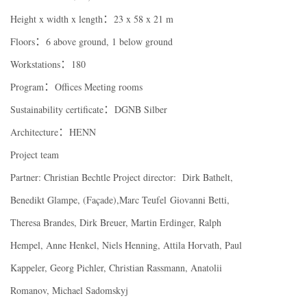
：
Height x width x length
23 x 58 x 21 m
：
Floors
6 above ground, 1 below ground
：
Workstations
180
：
Program
Offices Meeting rooms
：
Sustainability certificate
DGNB Silber
：
Architecture
HENN
Project team
Partner: Christian Bechtle Project director:
Dirk Bathelt,
Benedikt Glampe, (Façade),
Marc Teufel
Giovanni Betti,
Theresa Brandes, Dirk Breuer, Martin Erdinger, Ralph
Hempel, Anne Henkel, Niels Henning, Attila Horvath, Paul
Kappeler, Georg Pichler, Christian Rassmann, Anatolii
Romanov, Michael Sadomskyj