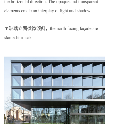
the horizontal direction. The opaque and transparent
elements create an interplay of light and shadow.
▼玻璃立面微微倾斜，the north-facing façade are
slanted
©HGEsch