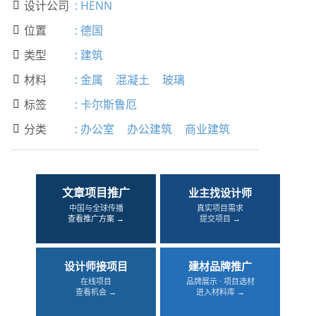
设计公司
:
HENN

位置
:
德国

类型
:
建筑

材料
:
金属
混凝土
玻璃

标签
:
卡尔斯鲁厄

分类
:
办公室
办公建筑
商业建筑

文章项目推广
业主找设计师
中国与全球传播
真实项目需求
查看推广方案 →
提交项目 →
设计师接项目
建材品牌推广
在线项目
品牌展示 · 项目选材
查看机会 →
进入材料库 →