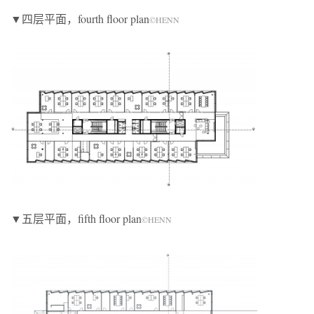
▼四层平面，fourth floor plan
©HENN
▼五层平面，fifth floor plan
©HENN