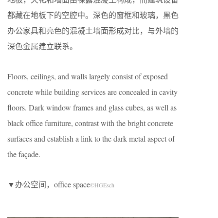
都藏在地板下的空腔中。深色的窗框和玻璃，黑色
办公家具和亮色的混凝土墙面形成对比，与外墙的
深色金属建立联系。
Floors, ceilings, and walls largely consist of exposed
concrete while building services are concealed in cavity
floors. Dark window frames and glass cubes, as well as
black office furniture, contrast with the bright concrete
surfaces and establish a link to the dark metal aspect of
the façade.
▼办公空间，office space
©HGEsch