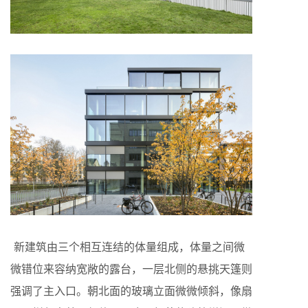
新建筑由三个相互连结的体量组成，体量之间微
微错位来容纳宽敞的露台，一层北侧的悬挑天篷则
强调了主入口。朝北面的玻璃立面微微倾斜，像扇