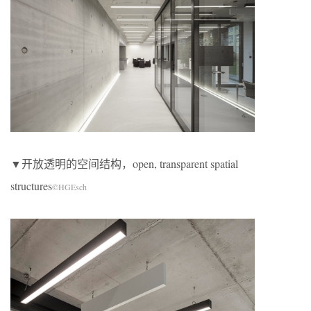
▼开放透明的空间结构，open, transparent spatial
structures
©HGEsch