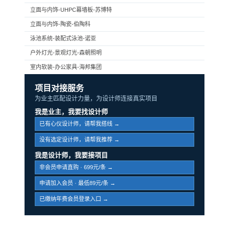
立面与内饰-UHPC幕墙板-苏博特
立面与内饰-陶瓷-伯陶科
泳池系统-装配式泳池-诺亚
户外灯光-景观灯光-森朝照明
室内软装-办公家具-海邦集团
项目对接服务
为业主匹配设计力量，为设计师连接真实项目
我是业主，我要找设计师
已有心仪设计师，请帮我搭线 →
没有选定设计师，请帮我推荐 →
我是设计师，我要接项目
非会员申请直购 · 699元/条 →
申请加入会员 · 最低89元/条 →
已缴纳年费会员登录入口 →