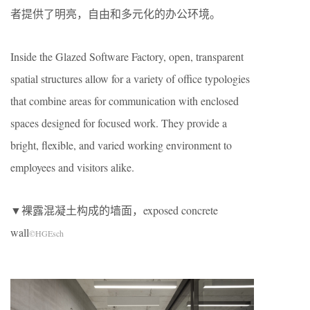
者提供了明亮，自由和多元化的办公环境。
Inside the Glazed Software Factory, open, transparent
spatial structures allow for a variety of office typologies
that combine areas for communication with enclosed
spaces designed for focused work. They provide a
bright, flexible, and varied working environment to
employees and visitors alike.
▼裸露混凝土构成的墙面，exposed concrete
wall
©HGEsch