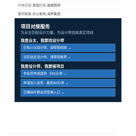
户外灯光-景观灯光-森朝照明
室内软装-办公家具-海邦集团
项目对接服务
为业主匹配设计力量，为设计师连接真实项目
我是业主，我要找设计师
已有心仪设计师，请帮我搭线 →
没有选定设计师，请帮我推荐 →
我是设计师，我要接项目
非会员申请直购 · 699元/条 →
申请加入会员 · 最低89元/条 →
已缴纳年费会员登录入口 →