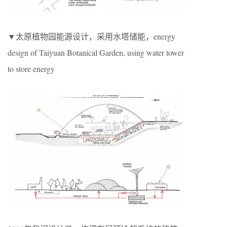
▼太原植物园能源设计，采用水塔储能，energy
design of Taiyuan Botanical Garden, using water tower
to store energy