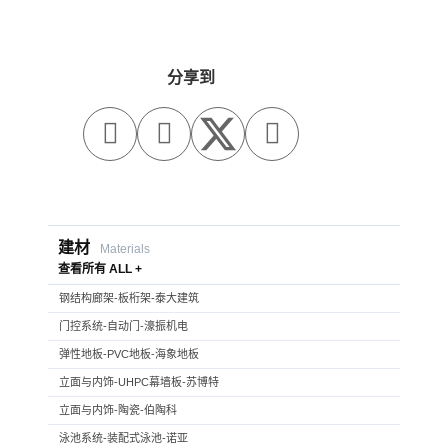
分享到



建材
Materials
查看所有 ALL +
钢结构廊架-板桁架-泰大建筑
门控系统-自动门-濠振机电
弹性地板-PVC地板-海象地板
立面与内饰-UHPC幕墙板-苏博特
立面与内饰-陶瓷-伯陶科
泳池系统-装配式泳池-诺亚