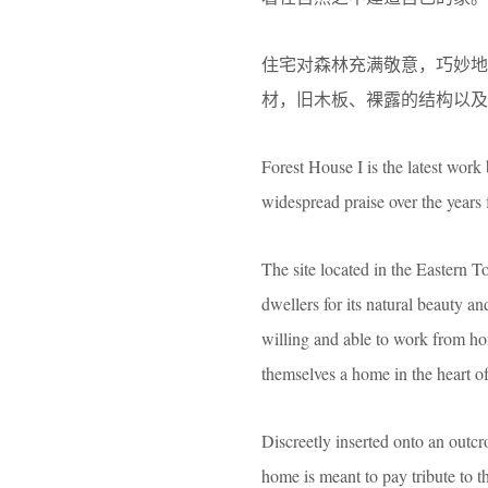
住宅对森林充满敬意，巧妙
材，旧木板、裸露的结构以及
Forest House I is the latest wor
widespread praise over the years fo
The site located in the Eastern T
dwellers for its natural beauty an
willing and able to work from ho
themselves a home in the heart of
Discreetly inserted onto an outc
home is meant to pay tribute to t