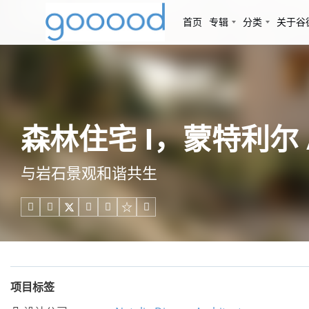
首页
专辑
分类
关于谷
森林住宅 I，蒙特利尔 / Na
与岩石景观和谐共生





项目标签