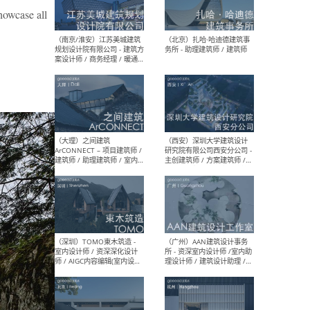
（杭州）GLA建筑设计 - 建筑
（南京
howcase all
设计实习生 / 建筑设计师
社 
（应届）/ 建筑设计师（方案
执行
设计）/ 建筑设计师（施工
实习
图）/ 结构设计师 / 给排水设
计师
（上海）或者设计 OR
（上
Design - 室内主案设计师 /
室 -
室内设计师 / 施工图深化设
理建
计师 / 室内设计助理 / 新媒
实习
体运营
请）
（南京/淮安）江苏美城建筑
（北
规划设计院有限公司 - 建筑方
务所
案设计师 / 商务经理 / 暖通
设计师 / 造价工程师