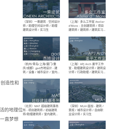
（上海）彬蔚致正建筑工作
（上海
室 – 项目建筑师 / 助理建筑
德佳
师 / 实习生
设计
（深圳）一乘建筑 - 空间设计
（上
师 / 助理空间设计师 / 助理
d’M
建筑设计师 / 实习生
建筑
生 
性、创造性和
市生活的地理位
（杭州/青岛/上海/厦门/重
（上海
一直梦想
庆/成都）gad杰地设计 - 建
室 
筑 / 设备 / 城市设计 / 室内 /
计师