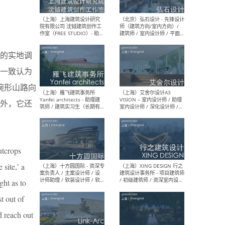
媒体运营设计师 / FF&E软装
/ 
设计师 / 深化设计师 / 实习
装设
生
的实地调
一致认为
（北京）SHUYAN design -
（上
项目负责人Project Manager
mea
碗形山路向
/项目建筑师Project
/ 
Architect / 助理建筑师
师 
外，它还
Assistant Architect / 创始
请）
人助理Founder's Assistant
/ 实习生Intern
utcrops
（深圳）URBANUS 都市实践
（上
- 城市设计师 / 建筑师 / 景观
Atel
site,’ a
设计师 / 研究员
Arc
媒体
ght as to
生（
t out of
nd reach out