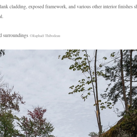
ank cladding, exposed framework, and various other interior finishes s
l.
surroundings
©Raphaël Thibodeau