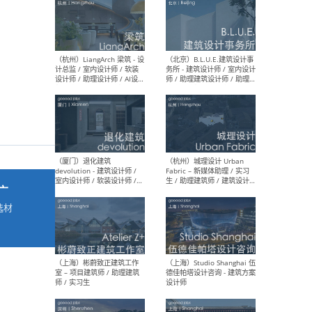
最新工作
按地区查看 ：
全部
|
北方
|
长江
|
华南
（杭州）LiangArch 梁筑 - 设
（北
计总监 / 室内设计师 / 软装
务所
设计师 / 助理设计师 / AI设计
师 
师 / 施工图深化设计师 / 品
室内
牌商务总助
广
选材
→
（厦门）退化建筑
（杭
devolution - 建筑设计师 /
Fab
室内设计师 / 软装设计师 /
生 
项目统筹 / 合伙人助理
师