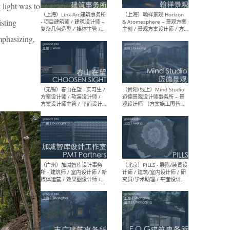
 light was to
（上海）上海建筑设计研究
（北
isting
院有限公司 沈钺建筑创作工
师（
作室（FREE STUDIO）- 助理
建筑
mphasizing,
建筑师 / 驻场建筑师 / 实习
设计
生
实习
（上海）雁飞建筑事务所
（上
Yanfei architects - 助理建
VIS
筑师 / 建筑实习生（长期有
室内
效）
软装
（上海）十方圆国际 - 资深专
（上海
案负责人 / 主案设计师 / 设
建筑
计师助理 / 软装设计师 / 软
/ 
装设计师助理
师 