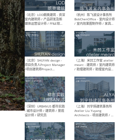
（大理）之间建筑
（西
ArCONNECT – 项目建筑师 /
研究
建筑师 / 助理建筑师 / 室内
主创
设计师 / 实习生
景观
施工
（深圳）TOMO東木筑造 -
（广
室内设计师 / 资深深化设计
所 
师 / AIGC内容编辑(室内设计
理设
方向) / 照明设计师 / 软装设
新媒
计师
生
（北京）LOD朗奥建筑 - 资深
（杭
室内建筑师 / 产品研发及新
Bob