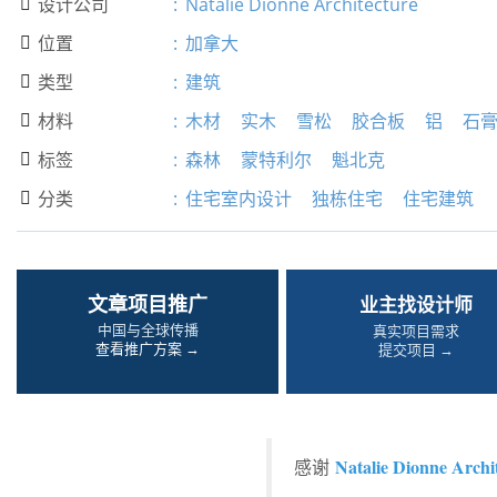
设计公司
:
Natalie Dionne Architecture

位置
:
加拿大

类型
:
建筑

材料
:
木材
实木
雪松
胶合板
铝
石

标签
:
森林
蒙特利尔
魁北克

分类
:
住宅室内设计
独栋住宅
住宅建筑

文章项目推广
业主找设计师
中国与全球传播
真实项目需求
查看推广方案 →
提交项目 →
Natalie Dionne Archi
感谢