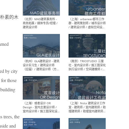
幕墙 / BIM / 成本 / 工程 / 运
生
营 / 品牌 / 观点views / 实习
等
朴素的木
（北京）MAT 超级建筑事务
（深圳
所 - 项目建筑师 / 初级建筑
景观
arned
师/助理建筑师 / 室内建筑师
业设
/ 实习生
ed by city
 for those
（北京）MAD建筑事务所 -
（上
 building
商务拓展 / 媒体专员/经理 /
群 
建筑设计师
/ 
师 
 trees, the
nside and