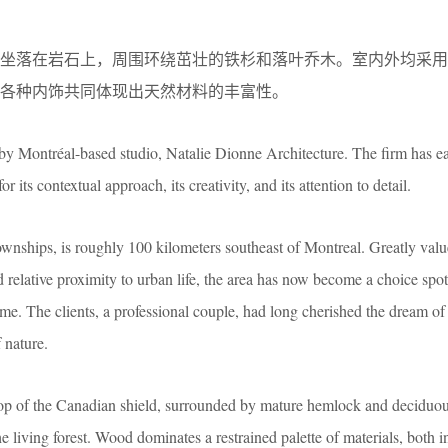
地坐落在岩石上，周围环绕茁壮的铁杉和落叶乔木。室内外均采用
各种内饰共同体现出天然材料的丰富性。
k by Montréal-based studio, Natalie Dionne Architecture. The firm has e
r its contextual approach, its creativity, and its attention to detail.
ownships, is roughly 100 kilometers southeast of Montreal. Greatly valu
d relative proximity to urban life, the area has now become a choice spot
me. The clients, a professional couple, had long cherished the dream of
 nature.
rop of the Canadian shield, surrounded by mature hemlock and deciduous
he living forest. Wood dominates a restrained palette of materials, both i