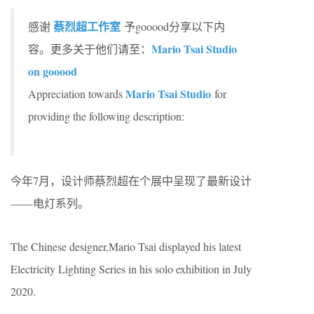
蔡烈超工作室
感谢
予gooood分享以下内
Mario Tsai Studio
容。更多关于他们请至：
on gooood
Mario Tsai Studio
Appreciation towards
for
providing the following description:
今年7月，设计师蔡烈超在个展中呈现了最新设计
——电灯系列。
The Chinese designer,Mario Tsai displayed his latest
Electricity Lighting Series in his solo exhibition in July
2020.