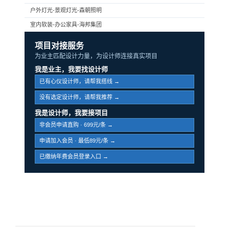
户外灯光-景观灯光-森朝照明
室内软装-办公家具-海邦集团
项目对接服务
为业主匹配设计力量，为设计师连接真实项目
我是业主，我要找设计师
已有心仪设计师，请帮我搭线 →
没有选定设计师，请帮我推荐 →
我是设计师，我要接项目
非会员申请直购 · 699元/条 →
申请加入会员 · 最低89元/条 →
已缴纳年费会员登录入口 →