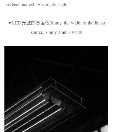
has been named “Electricity Light”.
▼LED光源的宽度仅3mm，the width of the linear
source is only 3mm
©蔡烈超