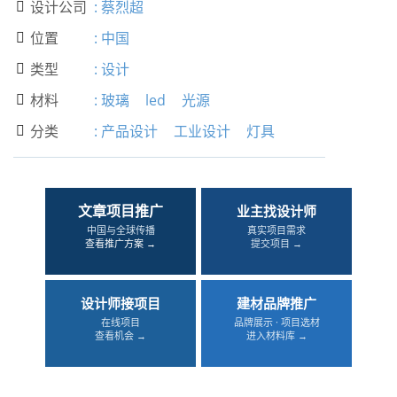
设计公司
:
蔡烈超

位置
:
中国

类型
:
设计

材料
:
玻璃
led
光源

分类
:
产品设计
工业设计
灯具

文章项目推广
业主找设计师
中国与全球传播
真实项目需求
查看推广方案 →
提交项目 →
设计师接项目
建材品牌推广
在线项目
品牌展示 · 项目选材
查看机会 →
进入材料库 →