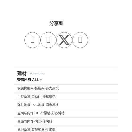
分享到



建材
Materials
查看所有 ALL +
钢结构廊架-板桁架-泰大建筑
门控系统-自动门-濠振机电
弹性地板-PVC地板-海象地板
立面与内饰-UHPC幕墙板-苏博特
立面与内饰-陶瓷-伯陶科
泳池系统-装配式泳池-诺亚