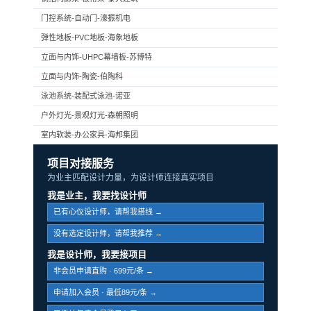
门控系统-自动门-濠振机电
弹性地板-PVC地板-海象地板
立面与内饰-UHPC幕墙板-苏博特
立面与内饰-陶瓷-伯陶科
泳池系统-装配式泳池-诺亚
户外灯光-景观灯光-森朝照明
室内软装-办公家具-海邦集团
项目对接服务
为业主匹配设计力量，为设计师连接真实项目
我是业主，我要找设计师
已有心仪设计师，请帮我搭线 →
没有选定设计师，请帮我推荐 →
我是设计师，我要接项目
非会员申请直购 · 699元/条 →
申请加入会员 · 最低89元/条 →