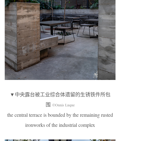
▼中央露台被工业综合体遗留的生锈铁件所包
围
©Onnis Luque
the central terrace is bounded by the remaining rusted
ironworks of the industrial complex