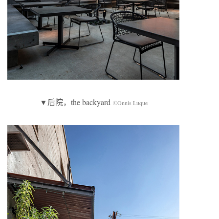
▼后院，the backyard
©Onnis Luque