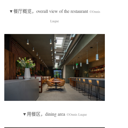
▼餐厅概览，overall view of the restaurant
©Onnis
Luque
▼用餐区，dining area
©Onnis Luque