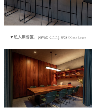
▼私人用餐区，private dining area
©Onnis Luque