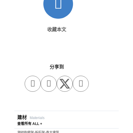
收藏本文
分享到



建材
Materials
查看所有 ALL +
钢结构廊架-板桁架-泰大建筑