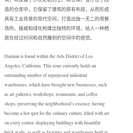
造的仓库中，它保留了建筑的原有布局，从而形成
具有工业背景的现代空间，打造出独一无二的用餐
场所。植被和绿化构建出独特的环境，给人一种栖
居在经过时间和自然雕刻的空间中的感觉。
Damian is found within the Arts District of Los
Angeles, California. This zone currently holds an
outstanding number of repurposed industrial
warehouses, which have brought new businesses, such
as art galleries, workshops, restaurants, and coffee
shops, preserving the neighborhood’s essence; having
become a hot spot for the culinary culture, filled with art
on every corner, displaying buildings with beautiful
brick walls, as well as factories and warehouses built at