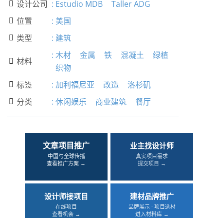
设计公司
:
Estudio MDB
Taller ADG

位置
:
美国

类型
:
建筑

:
木材
金属
铁
混凝土
绿植
材料

织物
标签
:
加利福尼亚
改造
洛杉矶

分类
:
休闲娱乐
商业建筑
餐厅

文章项目推广
业主找设计师
中国与全球传播
真实项目需求
查看推广方案 →
提交项目 →
设计师接项目
建材品牌推广
在线项目
品牌展示 · 项目选材
查看机会 →
进入材料库 →