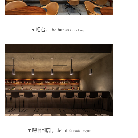
▼吧台，the bar
©Onnis Luque
▼吧台细部，detail
©Onnis Luque