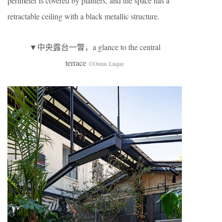
perimeter is covered by planters, and the space has a
retractable ceiling with a black metallic structure.
▼中央露台一瞥，a glance to the central
terrace
©Onnis Luque