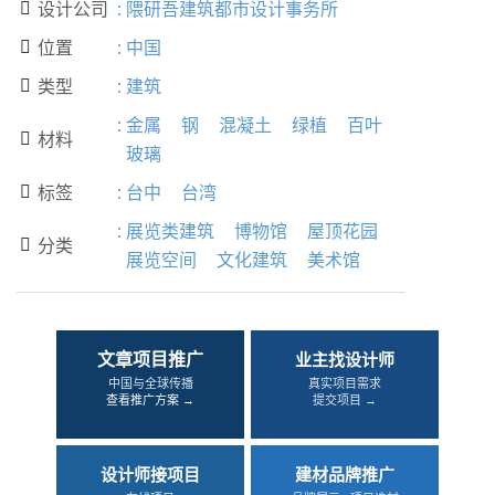
设计公司
:
隈研吾建筑都市设计事务所

位置
:
中国

类型
:
建筑

:
金属
钢
混凝土
绿植
百叶
材料

玻璃
标签
:
台中
台湾

:
展览类建筑
博物馆
屋顶花园
分类

展览空间
文化建筑
美术馆
文章项目推广
业主找设计师
中国与全球传播
真实项目需求
查看推广方案 →
提交项目 →
设计师接项目
建材品牌推广