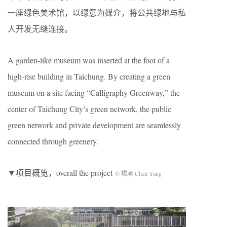
一座绿色美术馆，以绿意为媒介，将公共绿地与私
人开发无缝连接。
A garden-like museum was inserted at the foot of a
high-rise building in Taichung. By creating a green
museum on a site facing “Calligraphy Greenway,” the
center of Taichung City’s green network, the public
green network and private development are seamlessly
connected through greenery.
▼项目概览，overall the project
© 楊承 Chen Yang