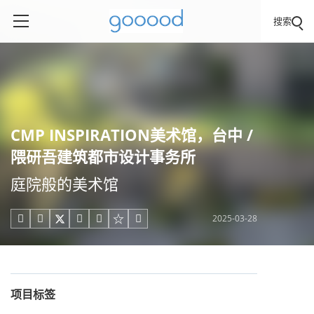
搜索
CMP INSPIRATION美术馆，台中 /
隈研吾建筑都市设计事务所
庭院般的美术馆
2025-03-28





项目标签