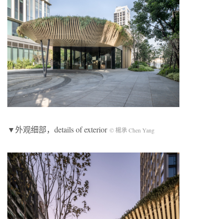
▼外观细部，details of exterior
© 楊承 Chen Yang