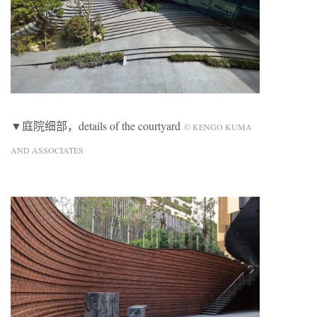
▼庭院细部，details of the courtyard
© KENGO KUMA
AND ASSOCIATES