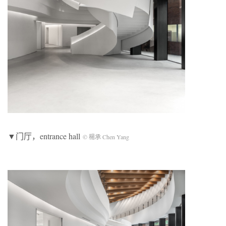
▼门厅，entrance hall
© 楊承 Chen Yang