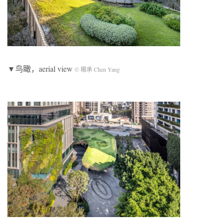
▼鸟瞰，aerial view
© 楊承 Chen Yang