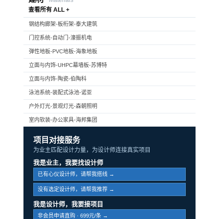
查看所有 ALL +
钢结构廊架-板桁架-泰大建筑
门控系统-自动门-濠振机电
弹性地板-PVC地板-海象地板
立面与内饰-UHPC幕墙板-苏博特
立面与内饰-陶瓷-伯陶科
泳池系统-装配式泳池-诺亚
户外灯光-景观灯光-森朝照明
室内软装-办公家具-海邦集团
项目对接服务
为业主匹配设计力量，为设计师连接真实项目
我是业主，我要找设计师
已有心仪设计师，请帮我搭线 →
没有选定设计师，请帮我推荐 →
我是设计师，我要接项目
非会员申请直购 · 699元/条 →