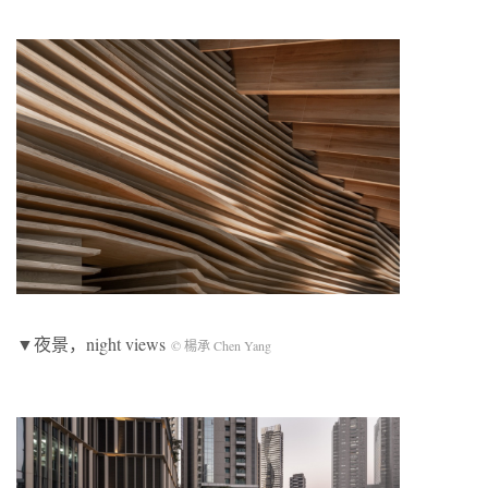
▼夜景，night views
© 楊承 Chen Yang