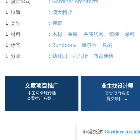
设计公司
:
Gardiner Architects

位置
:
澳大利亚

类型
:
建筑

材料
:
木材
金属
金属线网
瓷砖
涂料

标签
:
Bundoora
墨尔本
悬挑

分类
:
幼儿园
托儿所
教育建筑

文章项目推广
业主找设计师
中国与全球传播
真实项目需求
查看推广方案 →
提交项目 →
Gardiner Archit
非常感谢