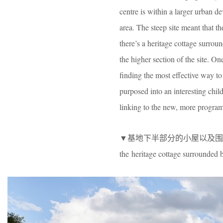
centre is within a larger urban d
area. The steep site meant that th
there’s a heritage cottage surrou
the higher section of the site. On
finding the most effective way to 
purposed into an interesting child
linking to the new, more program
▼基地下半部分的小屋以及围
the heritage cottage surrounded 