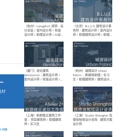
最新工作
按地区查看 ：
全部
|
北方
|
长江
|
华南
（杭州）LiangArch 梁筑 - 设
（北
计总监 / 室内设计师 / 软装
务所
设计师 / 助理设计师 / AI设计
师 
师 / 施工图深化设计师 / 品
室内
牌商务总助
广
选材
→
（厦门）退化建筑
（杭
devolution - 建筑设计师 /
Fab
室内设计师 / 软装设计师 /
生 
项目统筹 / 合伙人助理
师
s on