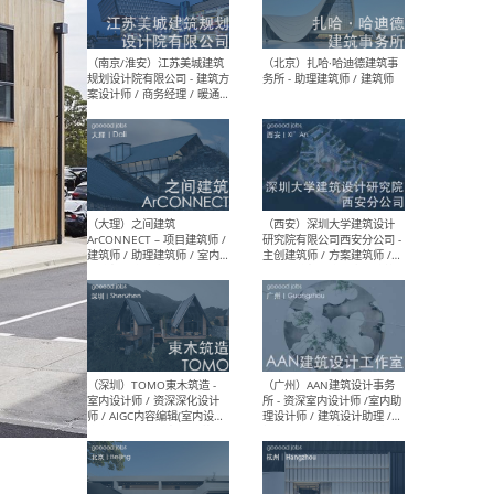
（杭州）GLA建筑设计 - 建筑
（南京
设计实习生 / 建筑设计师
社 
（应届）/ 建筑设计师（方案
执行
设计）/ 建筑设计师（施工
实习
图）/ 结构设计师 / 给排水设
计师
（上海）或者设计 OR
（上
Design - 室内主案设计师 /
室 -
室内设计师 / 施工图深化设
理建
计师 / 室内设计助理 / 新媒
实习
体运营
请）
（南京/淮安）江苏美城建筑
（北
规划设计院有限公司 - 建筑方
务所
案设计师 / 商务经理 / 暖通
设计师 / 造价工程师