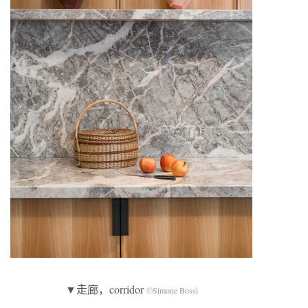
▼走廊，corridor
©Simone Bossi