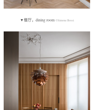
▼餐厅，dining room
©Simone Bossi