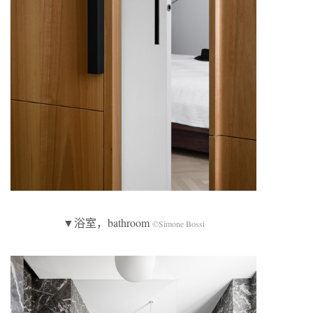
▼浴室，bathroom
©Simone Bossi