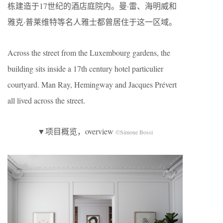
栋建造于17世纪的酒店庭院内。曼·雷、海明威和
雅克·普莱维特等名人雅士都曾居住于这一区域。
Across the street from the Luxembourg gardens, the
building sits inside a 17th century hotel particulier
courtyard. Man Ray, Hemingway and Jacques Prévert
all lived across the street.
▼项目概览，overview
©Simone Bossi