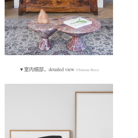
▼室内细部，detailed view
©Simone Bossi