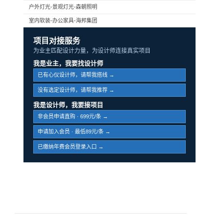
户外灯光-景观灯光-森朝照明
室内软装-办公家具-海邦集团
项目对接服务
为业主匹配设计力量，为设计师连接真实项目
我是业主，我要找设计师
已有心仪设计师，请帮我搭线 →
没有选定设计师，请帮我推荐 →
我是设计师，我要接项目
非会员申请直购 · 699元/条 →
申请加入会员 · 最低89元/条 →
已缴纳年费会员登录入口 →