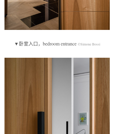
▼卧室入口，bedroom entrance
©Simone Bossi