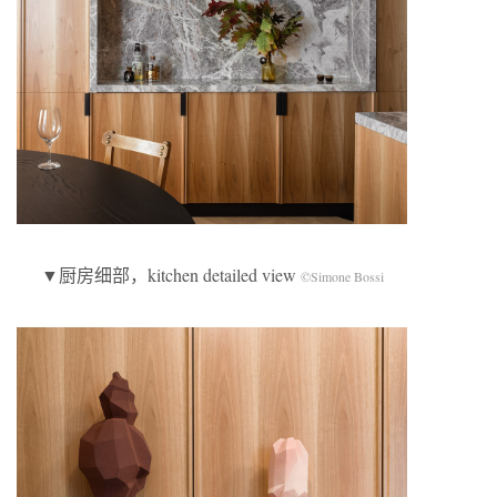
▼厨房细部，kitchen detailed view
©Simone Bossi