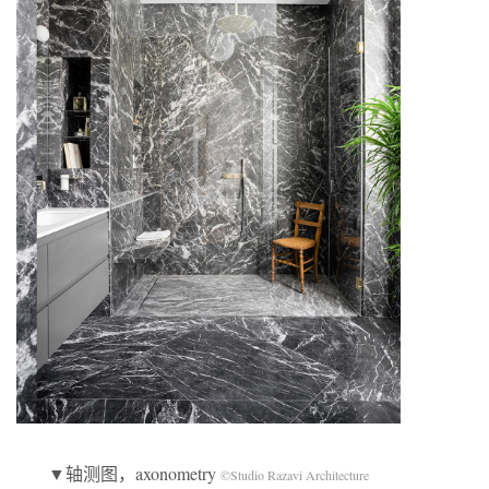
▼轴测图，axonometry
©Studio Razavi Architecture