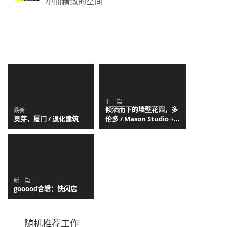
小而精致的空间
旧一篇
倾洒而下的墙壁花园，多
最新
灵芽，厦门 / 退化建筑
伦多 / Mason Studio +
Tennis
新一篇
gooood合辑：快闪店
随机推荐工作