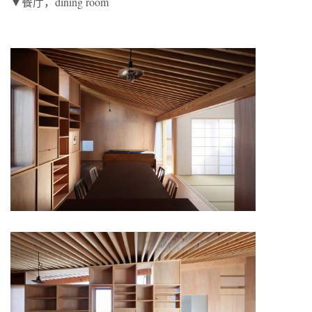
▼餐厅，dining room