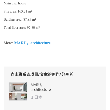
Main use: house
Site area: 163.21 m²
Buiding area: 87.85 m²
Total floor area: 92.80 m²
MARU。architecture
More:
点击联系该项目/文章的创作/分享者
MARU。
architecture
日本
