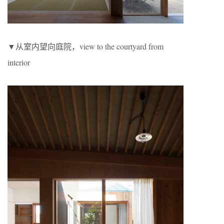
▼从室内望向庭院，view to the courtyard from
interior