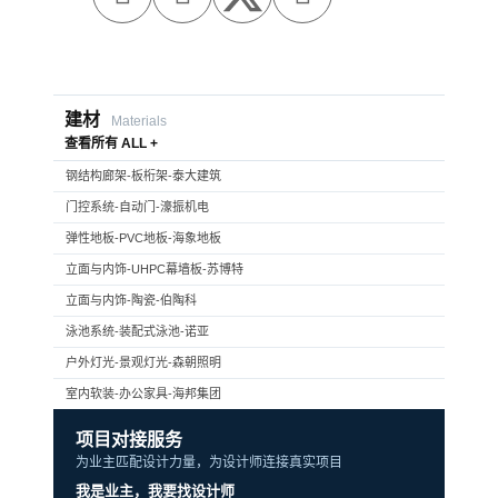
建材
Materials
查看所有 ALL +
钢结构廊架-板桁架-泰大建筑
门控系统-自动门-濠振机电
弹性地板-PVC地板-海象地板
立面与内饰-UHPC幕墙板-苏博特
立面与内饰-陶瓷-伯陶科
泳池系统-装配式泳池-诺亚
户外灯光-景观灯光-森朝照明
室内软装-办公家具-海邦集团
项目对接服务
为业主匹配设计力量，为设计师连接真实项目
我是业主，我要找设计师