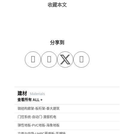
收藏本文
分享到



建材
Materials
查看所有 ALL +
钢结构廊架-板桁架-泰大建筑
门控系统-自动门-濠振机电
弹性地板-PVC地板-海象地板
立面与内饰-UHPC幕墙板-苏博特