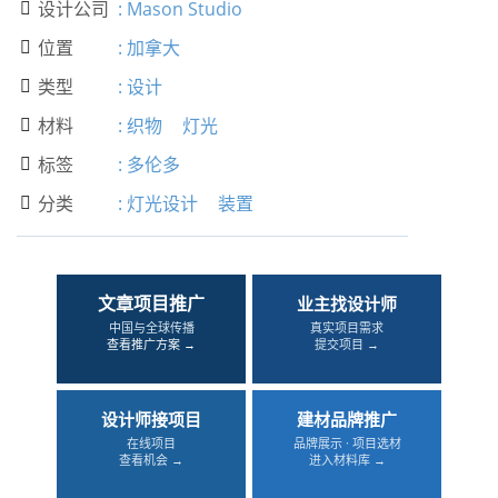
设计公司
:
Mason Studio

位置
:
加拿大

类型
:
设计

材料
:
织物
灯光

标签
:
多伦多

分类
:
灯光设计
装置

文章项目推广
业主找设计师
中国与全球传播
真实项目需求
查看推广方案 →
提交项目 →
设计师接项目
建材品牌推广
在线项目
品牌展示 · 项目选材
查看机会 →
进入材料库 →