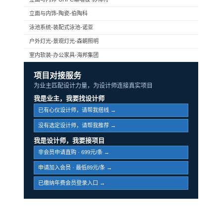
立面与内饰-陶瓷-伯陶科
泳池系统-装配式泳池-诺亚
户外灯光-景观灯光-森朝照明
室内软装-办公家具-海邦集团
项目对接服务
为业主匹配设计力量，为设计师连接真实项目
我是业主，我要找设计师
已有心仪设计师，请帮我搭线 →
没有选定设计师，请帮我推荐 →
我是设计师，我要接项目
非会员申请直购 · 699元/条 →
申请加入会员 · 最低89元/条 →
已缴纳年费会员登录入口 →