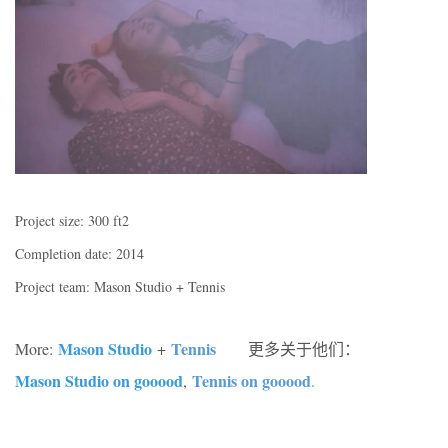
Project size: 300 ft2
Completion date: 2014
Project team: Mason Studio + Tennis
Mason Studio
Tennis
More:
+
更多关于他们：
Mason Studio on gooood
Tennis on gooood
,
.