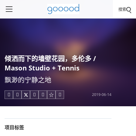
搜索
倾洒而下的墙壁花园，多伦多 /
Mason Studio + Tennis
飘渺的宁静之地
2019-06-14





项目标签