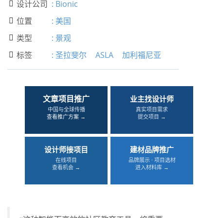
设计公司
:
Bionic

位置
:
美国

类型
:
景观

标签
:
圣拉斐尔
ASLA
加利福尼亚

文章项目推广
业主找设计师
中国与全球传播
真实项目需求
查看推广方案 →
提交项目 →
设计师接项目
建材品牌推广
在线项目
品牌展示 · 项目选材
查看机会 →
进入材料库 →