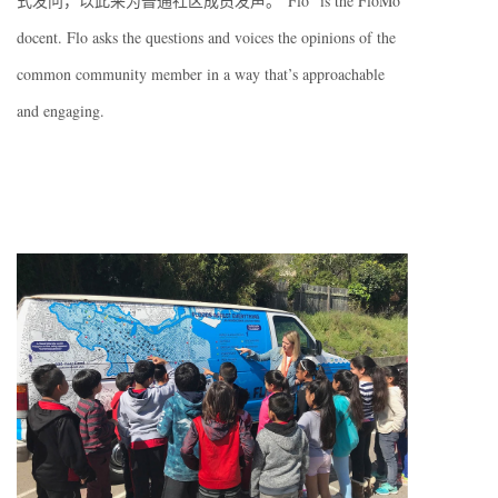
式发问，以此来为普通社区成员发声。“Flo” is the FloMo
docent. Flo asks the questions and voices the opinions of the
common community member in a way that’s approachable
and engaging.