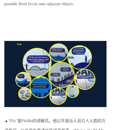
possible flood levels onto adjacent objects.
▲“Flo”是FloMo的讲解员。他以平易近人且引人入胜的方