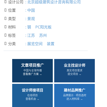
设计公司
:
北京超级建筑设计咨询有限公司

位置
:
中国

类型
:
景观

材料
:
钢
PC阳光板

标签
:
江苏
苏州

分类
:
展览空间
装置

文章项目推广
业主找设计师
中国与全球传播
真实项目需求
查看推广方案 →
提交项目 →
设计师接项目
建材品牌推广
在线项目
品牌展示 · 项目选材
查看机会 →
进入材料库 →