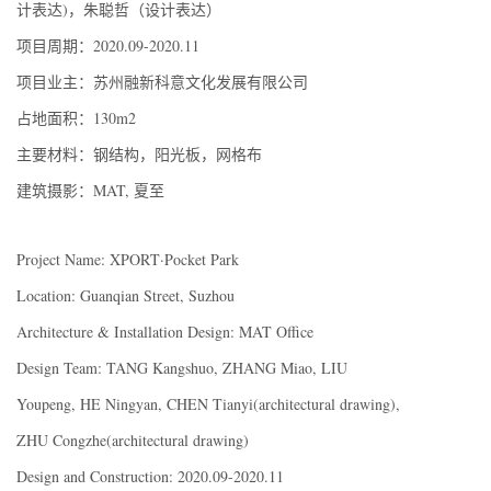
计表达)，朱聪哲（设计表达）
项目周期：2020.09-2020.11
项目业主：苏州融新科意文化发展有限公司
占地面积：130m2
主要材料：钢结构，阳光板，网格布
建筑摄影：MAT, 夏至
Project Name: XPORT·Pocket Park
Location: Guanqian Street, Suzhou
Architecture & Installation Design: MAT Office
Design Team: TANG Kangshuo, ZHANG Miao, LIU
Youpeng, HE Ningyan, CHEN Tianyi(architectural drawing),
ZHU Congzhe(architectural drawing)
Design and Construction: 2020.09-2020.11