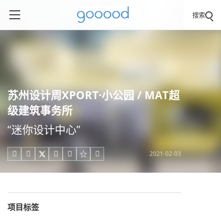
搜索
苏州设计周XPORT·小公园 / MAT超
级建筑事务所
“迷你设计中心”
2021-02-03





项目标签