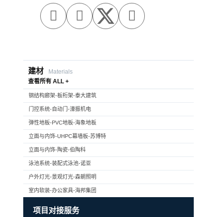



建材
Materials
查看所有 ALL +
钢结构廊架-板桁架-泰大建筑
门控系统-自动门-濠振机电
弹性地板-PVC地板-海象地板
立面与内饰-UHPC幕墙板-苏博特
立面与内饰-陶瓷-伯陶科
泳池系统-装配式泳池-诺亚
户外灯光-景观灯光-森朝照明
室内软装-办公家具-海邦集团
项目对接服务