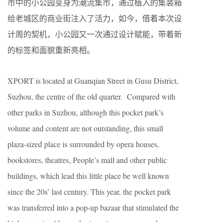
市中的小公园变身为潮流集市，通过植入的集装箱
给老城区的商业街注入了活力，如今，借着本次设
计周的契机，小公园又一次通过设计赋能，带着新
的标签和面貌重新亮相。
XPORT is located at Guanqian Street in Gusu District,
Suzhou, the centre of the old quarter. Compared with
other parks in Suzhou, although this pocket park’s
volume and content are not outstanding, this small
plaza-sized place is surrounded by opera houses,
bookstores, theatres, People’s mall and other public
buildings, which lead this little place be well known
since the 20s’ last century. This year, the pocket park
was transferred into a pop-up bazaar that stimulated the