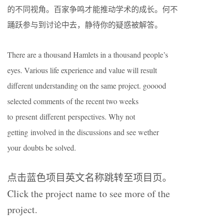
的不同视角。百家争鸣才能推动学术的成长。何不
踊跃参与到讨论中去，静待你的疑惑被解答。
There are a thousand Hamlets in a thousand people’s
eyes. Various life experience and value will result
different understanding on the same project. gooood
selected comments of the recent two weeks
to present different perspectives. Why not
getting involved in the discussions and see wether
your doubts be solved.
点击蓝色项目英文名称跳转至项目页。
Click the project name to see more of the
project.