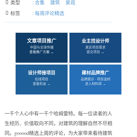
类型
:
合集
建筑
景观

标签
:
每周评论精选

文章项目推广
业主找设计师
中国与全球传播
真实项目需求
查看推广方案 →
提交项目 →
设计师接项目
建材品牌推广
在线项目
品牌展示 · 项目选材
查看机会 →
进入材料库 →
一千个人心中有一千个哈姆雷特。每一位读者的人
生经历、价值取向不同，对建筑的理解自然不尽相
同。gooood精选上周的评论，为大家带来看待建筑