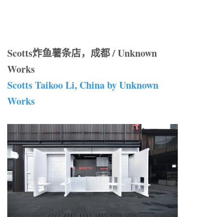
Scotts炸鱼薯条店，成都 / Unknown
Works
Scotts Taikoo Li, China by Unknown
Works