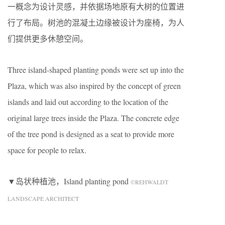
一概念为设计灵感，并依据场地原有大树的位置进
行了布局。树池的混凝土边缘被设计为座椅，为人
们提供更多休憩空间。
Three island-shaped planting ponds were set up into the
Plaza, which was also inspired by the concept of green
islands and laid out according to the location of the
original large trees inside the Plaza. The concrete edge
of the tree pond is designed as a seat to provide more
space for people to relax.
▼岛状种植池，Island planting pond
©REHWALDT
LANDSCAPE ARCHITECT