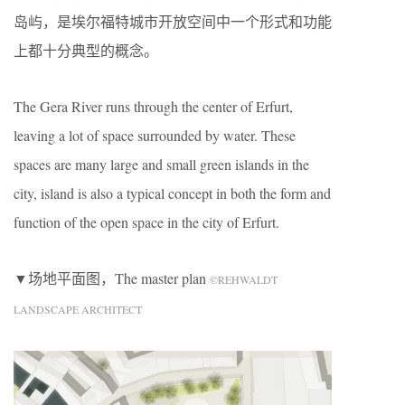
岛屿，是埃尔福特城市开放空间中一个形式和功能
上都十分典型的概念。
The Gera River runs through the center of Erfurt,
leaving a lot of space surrounded by water. These
spaces are many large and small green islands in the
city, island is also a typical concept in both the form and
function of the open space in the city of Erfurt.
▼场地平面图，The master plan
©REHWALDT
LANDSCAPE ARCHITECT