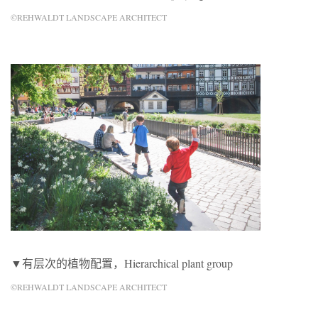
©REHWALDT LANDSCAPE ARCHITECT
▼有层次的植物配置，Hierarchical plant group
©REHWALDT LANDSCAPE ARCHITECT