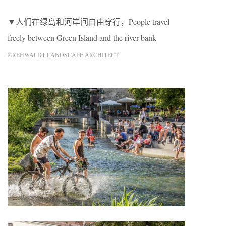
▼人们在绿岛和河岸间自由穿行，People travel
freely between Green Island and the river bank
©REHWALDT LANDSCAPE ARCHITECT