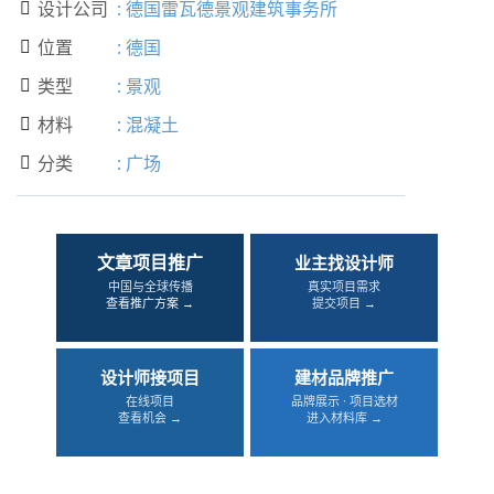
设计公司
:
德国雷瓦德景观建筑事务所

位置
:
德国

类型
:
景观

材料
:
混凝土

分类
:
广场

文章项目推广
业主找设计师
中国与全球传播
真实项目需求
查看推广方案 →
提交项目 →
设计师接项目
建材品牌推广
在线项目
品牌展示 · 项目选材
查看机会 →
进入材料库 →