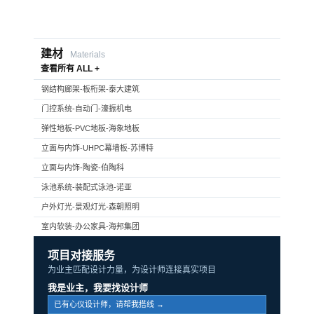
建材
Materials
查看所有 ALL +
钢结构廊架-板桁架-泰大建筑
门控系统-自动门-濠振机电
弹性地板-PVC地板-海象地板
立面与内饰-UHPC幕墙板-苏博特
立面与内饰-陶瓷-伯陶科
泳池系统-装配式泳池-诺亚
户外灯光-景观灯光-森朝照明
室内软装-办公家具-海邦集团
项目对接服务
为业主匹配设计力量，为设计师连接真实项目
我是业主，我要找设计师
已有心仪设计师，请帮我搭线 →