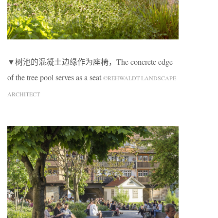
▼树池的混凝土边缘作为座椅，The concrete edge
of the tree pool serves as a seat
©REHWALDT LANDSCAPE
ARCHITECT