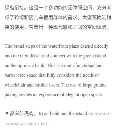
绿岛衔接。这是一个多功能的无障碍空间，充分考
虑了轮椅和婴儿车使用群体的需求。大型花岗岩铺
装的使用，营造出一种现代感和开阔的空间体验。
The broad steps of the waterfront plaza extend directly
into the Gera River and connect with the green island
on the opposite bank. This is a multi-functional and
barrier-free space that fully considers the needs of
wheelchair and stroller users. The use of large granite
paving creates an experience of elegant open space.
▼驳岸与岛屿，River bank and the island
©REHWALDT
LANDSCAPE ARCHITECT