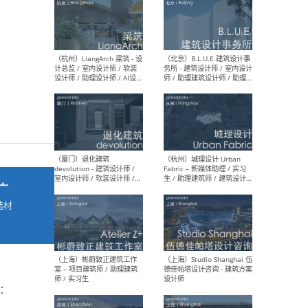
最新工作
按地区查看 ：
全部
|
北方
|
长江
|
华南
（杭州）LiangArch 梁筑 - 设
（北
计总监 / 室内设计师 / 软装
务所
设计师 / 助理设计师 / AI设计
师 
师 / 施工图深化设计师 / 品
室内
牌商务总助
广
选材
→
（厦门）退化建筑
（杭
devolution - 建筑设计师 /
Fab
室内设计师 / 软装设计师 /
生 
项目统筹 / 合伙人助理
师
至：