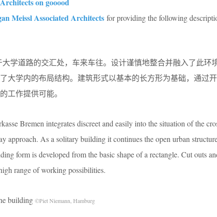
 Architects on gooood
an Meissl Associated Architects
for providing the following descripti
n的新总部位于大学道路的交汇处，车来车往。设计谨慎地整合并融入了此
续了大学内的布局结构。建筑形式以基本的长方形为基础，通过开
的工作提供可能。
asse Bremen integrates discreet and easily into the situation of the cro
y approach. As a solitary building it continues the open urban structure
ding form is developed from the basic shape of a rectangle. Cut outs an
 high range of working possibilities.
 building
©Piet Niemann, Hamburg