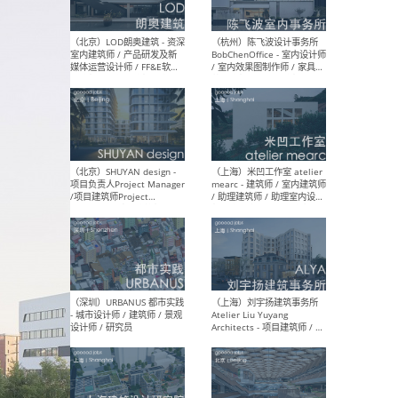
（大理）之间建筑
（西
ArCONNECT – 项目建筑师 /
研究
建筑师 / 助理建筑师 / 室内
主创
设计师 / 实习生
景观
施工
（深圳）TOMO東木筑造 -
（广
室内设计师 / 资深深化设计
所 
师 / AIGC内容编辑(室内设计
理设
方向) / 照明设计师 / 软装设
新媒
计师
生
（北京）LOD朗奥建筑 - 资深
（杭
室内建筑师 / 产品研发及新
Bob