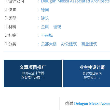
设计公司
:
Delugan Meissl Associated Architects

位置
:
德国

类型
:
建筑

材料
:
金属
玻璃

标签
:
不來梅

分类
:
总部大楼
办公建筑
商业建筑

文章项目推广
业主找设计师
中国与全球传播
真实项目需求
查看推广方案 →
提交项目 →
Delugan Meissl Assoc
感谢