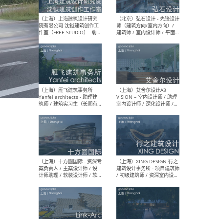
媒体运营设计师 / FF&E软装
/ 
设计师 / 深化设计师 / 实习
装设
生
（北京）SHUYAN design -
（上
项目负责人Project Manager
mea
/项目建筑师Project
/ 
Architect / 助理建筑师
师 
Assistant Architect / 创始
请）
人助理Founder's Assistant
/ 实习生Intern
（深圳）URBANUS 都市实践
（上
- 城市设计师 / 建筑师 / 景观
Atel
设计师 / 研究员
Arc
媒体
生（