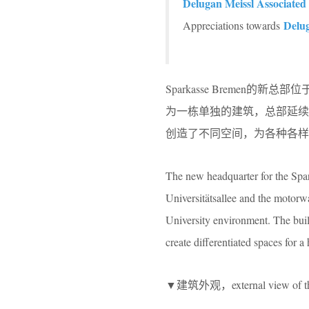
Delugan Meissl Associated
Delug
Appreciations towards
Sparkasse Breme
为一栋单独的建筑，总部延
创造了不同空间，为各种各样
The new headquarter for the Spark
Universitätsallee and the motorwa
University environment. The buil
create differentiated spaces for a
▼建筑外观，external view of the