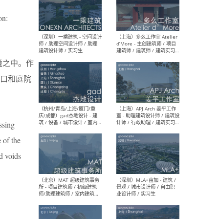
on:
（上海）彬蔚致正建筑工作
（上海
室 – 项目建筑师 / 助理建筑
德佳
师 / 实习生
设计
环境之中。作
口和庭院
（深圳）一乘建筑 - 空间设计
（上
师 / 助理空间设计师 / 助理
d’M
ssing
建筑设计师 / 实习生
建筑
生 
 of the
d voids
（杭州/青岛/上海/厦门/重
（上海
庆/成都）gad杰地设计 - 建
室 
筑 / 设备 / 城市设计 / 室内 /
计师