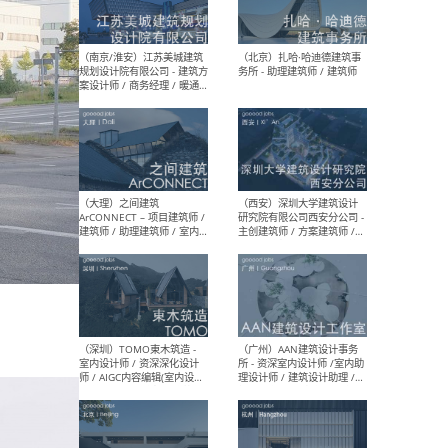
（杭州）GLA建筑设计 - 建筑
（南京
设计实习生 / 建筑设计师
社 
（应届）/ 建筑设计师（方案
执行
设计）/ 建筑设计师（施工
实习
图）/ 结构设计师 / 给排水设
计师
（上海）或者设计 OR
（上
Design - 室内主案设计师 /
室 -
室内设计师 / 施工图深化设
理建
计师 / 室内设计助理 / 新媒
实习
体运营
请）
（南京/淮安）江苏美城建筑
（北
规划设计院有限公司 - 建筑方
务所
案设计师 / 商务经理 / 暖通
设计师 / 造价工程师