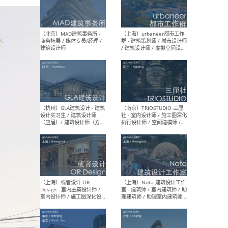
幕墙 / BIM / 成本 / 工程 / 运
生
营 / 品牌 / 观点views / 实习
等
（北京）MAT 超级建筑事务
（深圳
所 - 项目建筑师 / 初级建筑
景观
师/助理建筑师 / 室内建筑师
业设
/ 实习生
（北京）MAD建筑事务所 -
（上
商务拓展 / 媒体专员/经理 /
群 
建筑设计师
/ 
师 