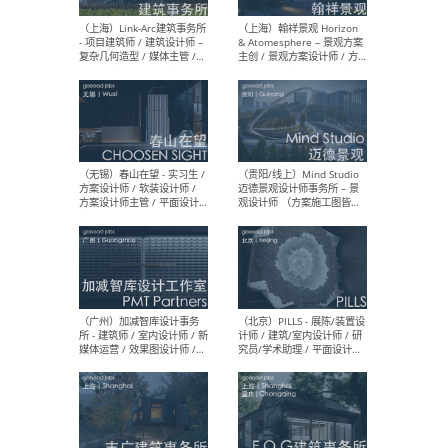
（上海）上海建筑设计研究
（北
院有限公司 沈钺建筑创作工
师（
作室（FREE STUDIO）- 助理
建筑
建筑师 / 驻场建筑师 / 实习
设计
生
实习
（上海）雁飞建筑事务所
（上
Yanfei architects - 助理建
VIS
筑师 / 建筑实习生（长期有
室内
效）
软装
（上海）十方圆国际 - 资深专
（上海
案负责人 / 主案设计师 / 设
建筑
计师助理 / 软装设计师 / 软
/ 
装设计师助理
师 