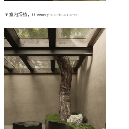
▼室内绿植，Greenery
© Nicholas Caldwell