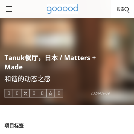
搜索
Tanuk餐厅，日本 / Matters +
Made
和谐的动态之感
2024-09-09





项目标签