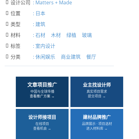
设计公司
:
Matters + Made

位置
:
日本

类型
:
建筑

材料
:
石材
木材
绿植
玻璃

标签
:
室内设计

分类
:
休闲娱乐
商业建筑
餐厅

文章项目推广
业主找设计师
中国与全球传播
真实项目需求
查看推广方案 →
提交项目 →
设计师接项目
建材品牌推广
在线项目
品牌展示 · 项目选材
查看机会 →
进入材料库 →