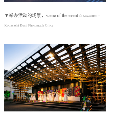
▼举办活动的场景，scene of the event
© Kawasumi・
Kobayashi Kenji Photograph Office