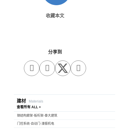
收藏本文
分享到



建材
Materials
查看所有 ALL +
钢结构廊架-板桁架-泰大建筑
门控系统-自动门-濠振机电