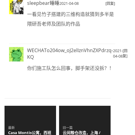
sleepbear睡睡
2021-04-08
[回复]
一看见竹子搭建的三维构造就猜到多半是
隈研吾老师及团队的作品
WECHATo204ow_oJ2elIznVhnZXPdrzq-
2021-
[回
04-08
复]
KQ
你们施工队怎么回事，脚手架还没拆？！
最新
旧一篇
Casa Montis公寓，西班
云间粮仓改造，上海 /