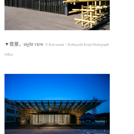
▼夜景，night view
© Kawasumi・Kobayashi Kenji Photograph
Office