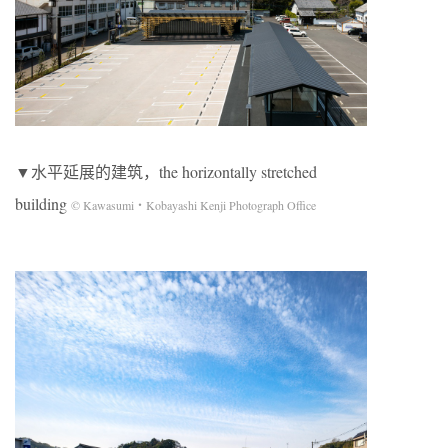
▼水平延展的建筑，the horizontally stretched
building
© Kawasumi・Kobayashi Kenji Photograph Office