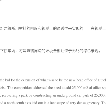
过新建筑所用材料的明度和视觉上的通透性来实现的——在视觉上
下停车场，将建筑物周边的环境全部让位于无尽的绿色景观。
he bid for the extension of what was to be the new head office of Dutc
st. The competition addressed the need to add 25,000 m2 of office spa
ime recovering a park by constructing an underground car park of 25,000
ed a north-south axis laid out in a landscape of very dense greenery. Th