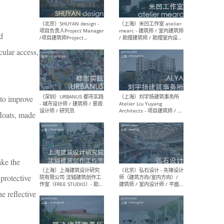
d
（深圳）TOMO東木筑造 -
（广
室内设计师 / 资深深化设计
所 
cular access,
师 / AIGC内容编辑(室内设计
理设
方向) / 照明设计师 / 软装设
新媒
计师
生
, to improve
floats, made
（北京）LOD朗奥建筑 - 资深
（杭
室内建筑师 / 产品研发及新
Bob
媒体运营设计师 / FF&E软装
/ 
设计师 / 深化设计师 / 实习
装设
生
ake the
 protective
he reflective
（北京）SHUYAN design -
（上
项目负责人Project Manager
mea