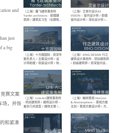
/项目建筑师Project
/ 
Architect / 助理建筑师
师 
cation and
Assistant Architect / 创始
请）
人助理Founder's Assistant
/ 实习生Intern
han just
（深圳）URBANUS 都市实践
（上
of a big
- 城市设计师 / 建筑师 / 景观
Atel
设计师 / 研究员
Arc
媒体
生（
（上海）上海建筑设计研究
（北
目。竞赛文案
院有限公司 沈钺建筑创作工
师（
作室（FREE STUDIO）- 助理
建筑
停车场，并恢
建筑师 / 驻场建筑师 / 实习
设计
生
实习
的和紧凑