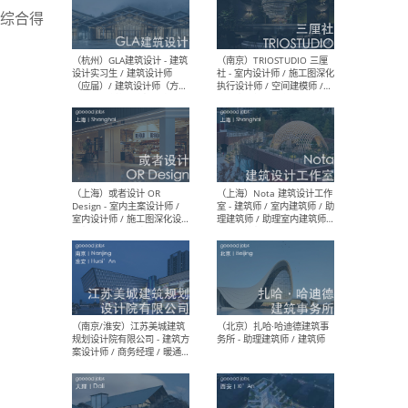
/ 实习生
综合得
（北京）MAD建筑事务所 -
（上
商务拓展 / 媒体专员/经理 /
群 
建筑设计师
/ 
师 
（杭州）GLA建筑设计 - 建筑
（南京
设计实习生 / 建筑设计师
社 
（应届）/ 建筑设计师（方案
执行
设计）/ 建筑设计师（施工
实习
图）/ 结构设计师 / 给排水设
计师