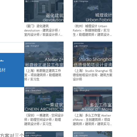
最新工作
按地区查看 ：
全部
|
北方
|
长江
|
华南
（厦门）退化建筑
（杭
devolution - 建筑设计师 /
Fab
广
室内设计师 / 软装设计师 /
生 
项目统筹 / 合伙人助理
师
选材
→
（上海）彬蔚致正建筑工作
（上海
室 – 项目建筑师 / 助理建筑
德佳
师 / 实习生
设计
计方案对三个