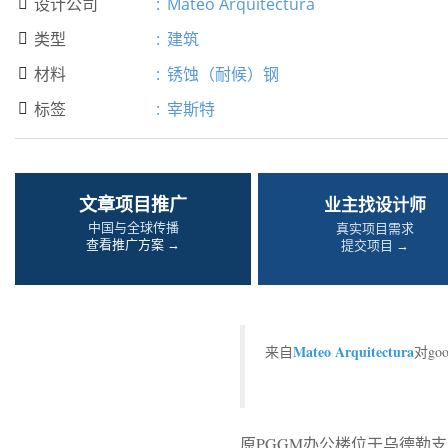
设计公司
:
Mateo Arquitectura

类型
:
建筑

材料
:
锈蚀（耐候）钢

标签
:
宰斯特

文章项目推广
业主找设计师
中国与全球传播
真实项目需求
查看推广方案 →
提交项目 →
Mateo Arquitectura
来自
对g
原PGGM办公楼位于乌德勒