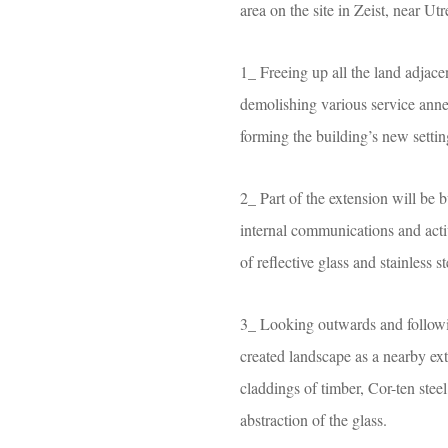
area on the site in Zeist, near U
1_ Freeing up all the land adjace
demolishing various service annex
forming the building’s new settin
2_ Part of the extension will be bu
internal communications and activa
of reflective glass and stainless st
3_ Looking outwards and followi
created landscape as a nearby ext
claddings of timber, Cor-ten steel
abstraction of the glass.