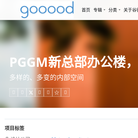
首页
专辑
分类
关于谷
PGGM新总部办公楼，荷
多样的、多变的内部空间





项目标签