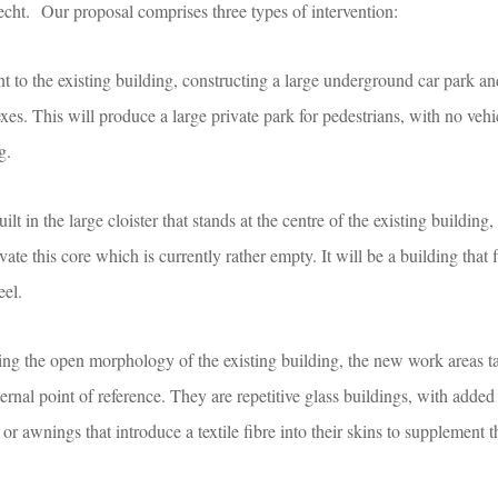
trecht. Our proposal comprises three types of intervention:
nt to the existing building, constructing a large underground car park an
es. This will produce a large private park for pedestrians, with no vehi
g.
ilt in the large cloister that stands at the centre of the existing building
te this core which is currently rather empty. It will be a building that 
eel.
ng the open morphology of the existing building, the new work areas t
ernal point of reference. They are repetitive glass buildings, with added
 or awnings that introduce a textile fibre into their skins to supplement t