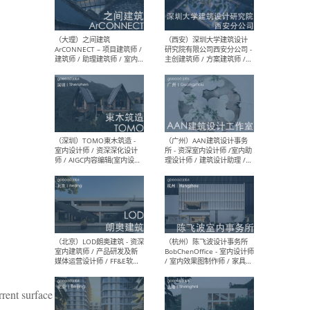
（上海）或者设计 OR
（上
Design - 室内主案设计师 /
室 -
室内设计师 / 施工图深化设
理建
计师 / 室内设计助理 / 新媒
实习
体运营
请）
（南京/淮安）江苏美城建筑
（北
规划设计院有限公司 - 建筑方
务所
案设计师 / 商务经理 / 暖通
设计师 / 造价工程师
（大理）之间建筑
（西
ArCONNECT – 项目建筑师 /
研究
建筑师 / 助理建筑师 / 室内
主创
设计师 / 实习生
景观
施工
rrent surface