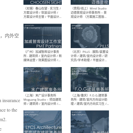
（上海）雁飞建筑事务所
（上
Yanfei architects - 助理建
VIS
筑师 / 建筑实习生（长期有
室内
效）
软装
，内外空
（上海）十方圆国际 - 资深专
（上海
案负责人 / 主案设计师 / 设
建筑
计师助理 / 软装设计师 / 软
/ 
装设计师助理
师 
h insurance
ce to the
（上海）Link-Arc建筑事务所
（上
- 项目建筑师 / 建筑设计师 –
& A
 m2.
复杂几何造型 / 媒体主管 /
主创
学术研究专员 / 实习生计划
案深
e
软装