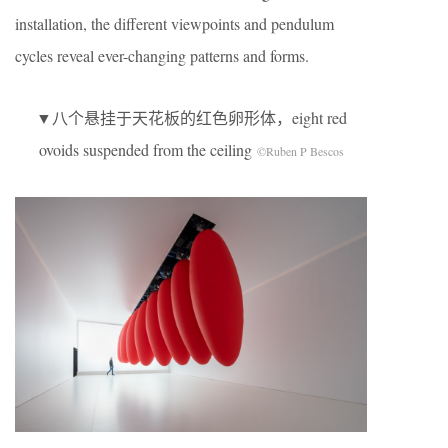
installation, the different viewpoints and pendulum
cycles reveal ever-changing patterns and forms.
▼八个悬挂于天花板的红色卵形体，eight red
ovoids suspended from the ceiling
©Ruben P Bescos