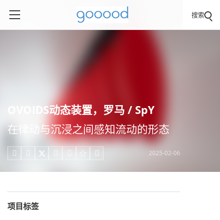
搜索
OVOIDS动态装置，罗马 / SpY
在律动与沉浸之间感知流动的形态
2025-02-06





项目标签