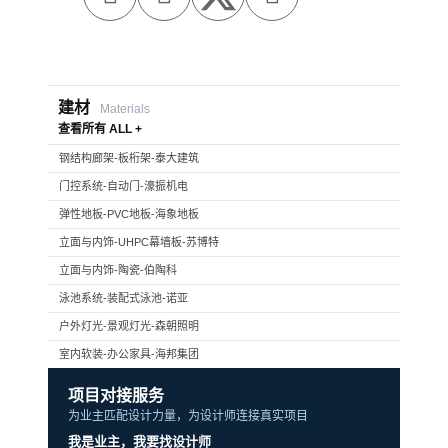
建材
Materials
查看所有 ALL +
钢结构廊架-板桁架-泰大建筑
门控系统-自动门-濠振机电
弹性地板-PVC地板-海象地板
立面与内饰-UHPC幕墙板-苏博特
立面与内饰-陶瓷-伯陶科
泳池系统-装配式泳池-诺亚
户外灯光-景观灯光-森朝照明
室内软装-办公家具-海邦集团
项目对接服务
为业主匹配设计力量，为设计师连接真实项目
我是业主，我要找设计师