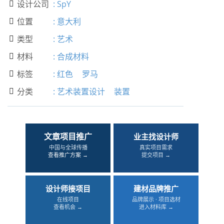
设计公司
:
SpY

位置
:
意大利

类型
:
艺术

材料
:
合成材料

标签
:
红色
罗马

分类
:
艺术装置设计
装置

文章项目推广
业主找设计师
中国与全球传播
真实项目需求
查看推广方案 →
提交项目 →
设计师接项目
建材品牌推广
在线项目
品牌展示 · 项目选材
查看机会 →
进入材料库 →