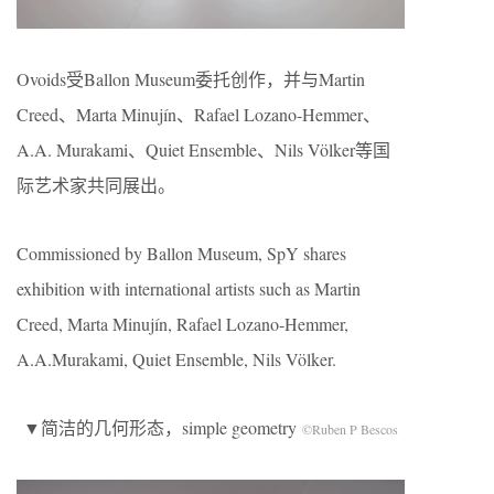
Ovoids受Ballon Museum委托创作，并与Martin
Creed、Marta Minujín、Rafael Lozano-Hemmer、
A.A. Murakami、Quiet Ensemble、Nils Völker等国
际艺术家共同展出。
Commissioned by Ballon Museum, SpY shares
exhibition with international artists such as Martin
Creed, Marta Minujín, Rafael Lozano-Hemmer,
A.A.Murakami, Quiet Ensemble, Nils Völker.
▼简洁的几何形态，simple geometry
©Ruben P Bescos