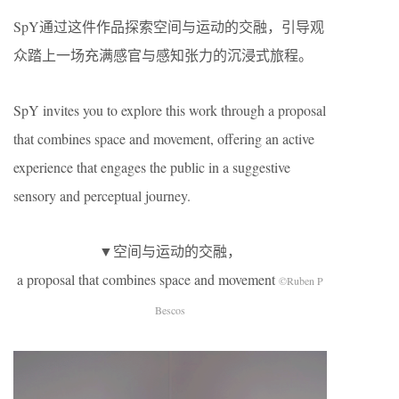
SpY通过这件作品探索空间与运动的交融，引导观
众踏上一场充满感官与感知张力的沉浸式旅程。
SpY invites you to explore this work through a proposal
that combines space and movement, offering an active
experience that engages the public in a suggestive
sensory and perceptual journey.
▼空间与运动的交融，
a proposal that combines space and movement
©Ruben P
Bescos