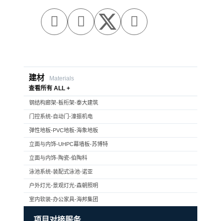



建材
Materials
查看所有 ALL +
钢结构廊架-板桁架-泰大建筑
门控系统-自动门-濠振机电
弹性地板-PVC地板-海象地板
立面与内饰-UHPC幕墙板-苏博特
立面与内饰-陶瓷-伯陶科
泳池系统-装配式泳池-诺亚
户外灯光-景观灯光-森朝照明
室内软装-办公家具-海邦集团
项目对接服务