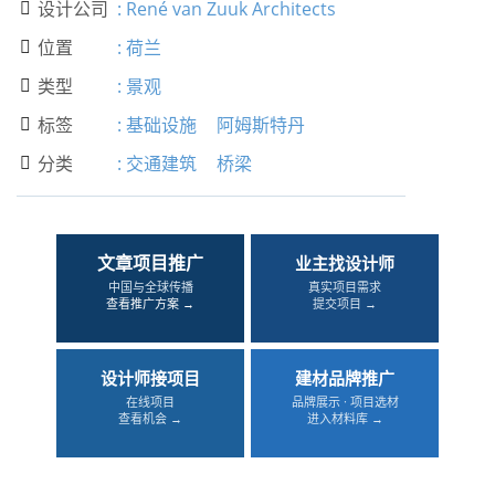
设计公司
:
René van Zuuk Architects

位置
:
荷兰

类型
:
景观

标签
:
基础设施
阿姆斯特丹

分类
:
交通建筑
桥梁

文章项目推广
业主找设计师
中国与全球传播
真实项目需求
查看推广方案 →
提交项目 →
设计师接项目
建材品牌推广
在线项目
品牌展示 · 项目选材
查看机会 →
进入材料库 →