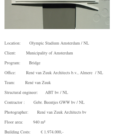
Location: Olympic Stadium Amsterdam / NL
Client: Municipality of Amsterdam
Program: Bridge
Office: René van Zuuk Architects b.v., Almere / NL
Team: René van Zuuk
Structural engineer: ABT bv / NL
Contractor : Gebr. Beentjes GWW bv / NL
Photographer: René van Zuuk Architects bv
Floor area: 940 m²
Building Costs: € 1.974.000,-