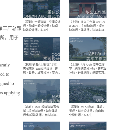
（上海）彬蔚致正建筑工作
（上海
室 – 项目建筑师 / 助理建筑
德佳
海军工厂总部
师 / 实习生
设计
场所，用于
nearly
（深圳）一乘建筑 - 空间设计
（上
师 / 助理空间设计师 / 助理
d’M
ed to
建筑设计师 / 实习生
建筑
生 
igned to
rs applying
（杭州/青岛/上海/厦门/重
（上海
庆/成都）gad杰地设计 - 建
室 
筑 / 设备 / 城市设计 / 室内 /
计师