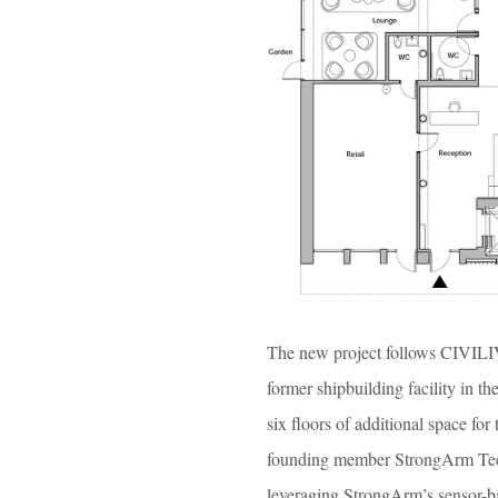
The new project follows CIVILIV
former shipbuilding facility in
six floors of additional space f
founding member StrongArm Tech
leveraging StrongArm’s sensor-b