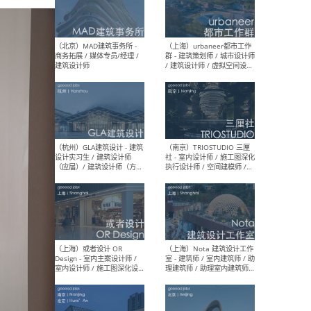
幕墙 / BIM / 成本 / 工程 / 运
生
营 / 品牌 / 观点views / 实习
等
（北京）MAT 超级建筑事务
（深圳
所 - 项目建筑师 / 初级建筑
景观
师/助理建筑师 / 室内建筑师
业设
/ 实习生
（北京）MAD建筑事务所 -
（上
商务拓展 / 媒体专员/经理 /
群 
建筑设计师
/ 
师 