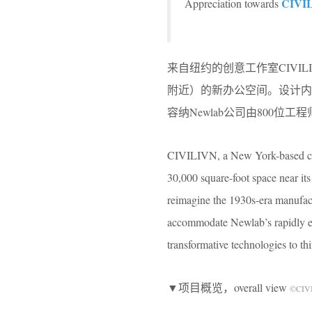
CIVI
Appreciation towards
来自纽约的创意工作室CIVIL
附近）的新办公空间。设计内
容纳Newlab公司由800
CIVILIVN, a New York-based cre
30,000 square-foot space near 
reimagine the 1930s-era manufac
accommodate Newlab’s rapidly ex
transformative technologies to thi
▼项目概览，overall view
©CIV