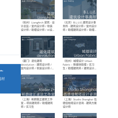
最新工作
按地区查看 ：
全部
|
北方
|
长江
|
华南
（杭州）LiangArch 梁筑 - 设
（北
计总监 / 室内设计师 / 软装
务所
设计师 / 助理设计师 / AI设计
师 
师 / 施工图深化设计师 / 品
室内
牌商务总助
广
选材
→
（厦门）退化建筑
（杭
devolution - 建筑设计师 /
Fab
室内设计师 / 软装设计师 /
生 
项目统筹 / 合伙人助理
师