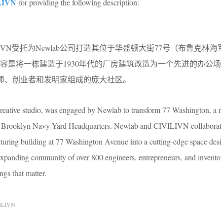
LIVN
for providing the following description:
IVN受托为Newlab公司打造其位于华盛顿大街77号（布鲁克林
容是将一栋建造于1930年代的厂房建筑改造为一个先进的办公
位工程师、创业者和发明家组成的庞大社区。
ative studio, was engaged by Newlab to transform 77 Washington, a 
its Brooklyn Navy Yard Headquarters. Newlab and CIVILIVN collaborat
turing building at 77 Washington Avenue into a cutting-edge space des
panding community of over 800 engineers, entrepreneurs, and invento
ngs that matter.
ILIVN