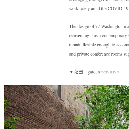
work safely amid the COVID-19
The design of 77 Washington main
reinventing it as a contemporary 
remain flexible enough to accom
and private conference rooms sup
▼花园，garden
©CIVILIVN