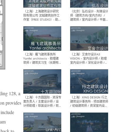
媒体运营设计师 / FF&E软装
/ 
设计师 / 深化设计师 / 实习
装设
生
（北京）SHUYAN design -
（上
项目负责人Project Manager
mea
/项目建筑师Project
/ 
Architect / 助理建筑师
师 
Assistant Architect / 创始
请）
人助理Founder's Assistant
/ 实习生Intern
（深圳）URBANUS 都市实践
（上
ding 128, a
- 城市设计师 / 建筑师 / 景观
Atel
设计师 / 研究员
Arc
on provides
媒体
生（
 include
ram
 back to