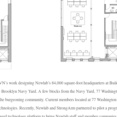
N’s work designing Newlab’s 84,000 square-foot headquarters at Buil
 the Brooklyn Navy Yard. A few blocks from the Navy Yard, 77 Washingt
or the burgeoning community. Current members located at 77 Washington
nologies. Recently, Newlab and StrongArm partnered to pilot a prog
ased technology platform to bring Newlab staff and member companies