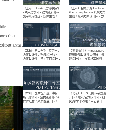
（上海）上海建筑设计研究
（北
院有限公司 沈钺建筑创作工
师（
作室（FREE STUDIO）- 助理
建筑
建筑师 / 驻场建筑师 / 实习
设计
hile
生
实习
ones that
eakout areas,
（上海）雁飞建筑事务所
（上
Yanfei architects - 助理建
VIS
筑师 / 建筑实习生（长期有
室内
效）
软装
（上海）十方圆国际 - 资深专
（上海
案负责人 / 主案设计师 / 设
建筑
计师助理 / 软装设计师 / 软
/ 
装设计师助理
师 