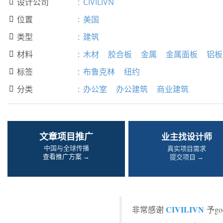
设计公司
:
CIVILIVN

位置
:
美国

类型
:
建筑

材料
:
木材
胶合板
金属
金属面板
铝板

标签
:
布鲁克林
纽约

分类
:
办公室
办公建筑
商业建筑

文章项目推广
业主找设计师
中国与全球传播
真实项目需求
查看推广方案 →
提交项目 →
CIVILIVN
非常感谢
予g