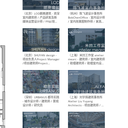
（大理）之间建筑
（西
ArCONNECT – 项目建筑师 /
研究
建筑师 / 助理建筑师 / 室内
主创
设计师 / 实习生
景观
施工
（深圳）TOMO東木筑造 -
（广
室内设计师 / 资深深化设计
所 
师 / AIGC内容编辑(室内设计
理设
方向) / 照明设计师 / 软装设
新媒
计师
生
（北京）LOD朗奥建筑 - 资深
（杭
室内建筑师 / 产品研发及新
Bob