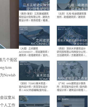
（杭州）GLA建筑设计 - 建筑
（南京
设计实习生 / 建筑设计师
社 
（应届）/ 建筑设计师（方案
执行
设计）/ 建筑设计师（施工
实习
图）/ 结构设计师 / 给排水设
计师
（上海）或者设计 OR
（上
Design - 室内主案设计师 /
室 -
室内设计师 / 施工图深化设
理建
计师 / 室内设计助理 / 新媒
实习
隔着几个街区
体运营
请）
gArm
Newlab
（南京/淮安）江苏美城建筑
（北
规划设计院有限公司 - 建筑方
务所
案设计师 / 商务经理 / 暖通
会议室从
设计师 / 造价工程师
个人工作