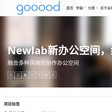
首页
专辑
分类
关于谷
Newlab新办公空间，纽约
融合多种风格的协作办公空间





项目标签