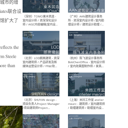
城市的增
（南京/淮安）江苏美城建筑
（北
规划设计院有限公司 - 建筑方
务所
iates联合设
案设计师 / 商务经理 / 暖通
设计师 / 造价工程师
书馆扩大了
flects the
（大理）之间建筑
（西
irm Steele
ArCONNECT – 项目建筑师 /
研究
建筑师 / 助理建筑师 / 室内
主创
more than
设计师 / 实习生
景观
施工
（深圳）TOMO東木筑造 -
（广
室内设计师 / 资深深化设计
所 
师 / AIGC内容编辑(室内设计
理设
方向) / 照明设计师 / 软装设
新媒
计师
生