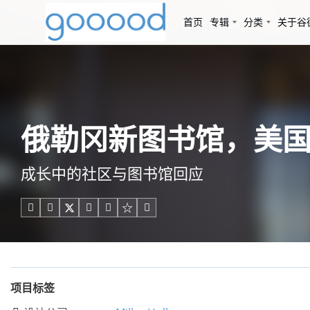
首页
专辑
分类
关于谷
俄勒冈新图书馆，美国/ Mi
成长中的社区与图书馆回应





项目标签