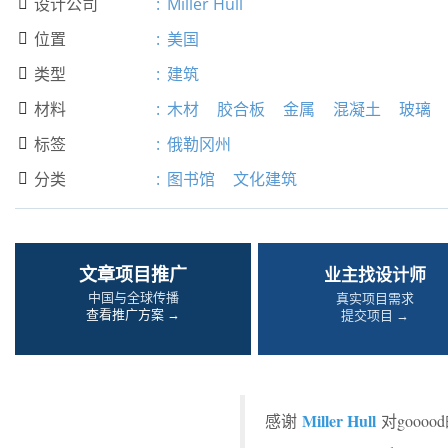
设计公司
:
Miller Hull

位置
:
美国

类型
:
建筑

材料
:
木材
胶合板
金属
混凝土
玻璃

标签
:
俄勒冈州

分类
:
图书馆
文化建筑

文章项目推广
业主找设计师
中国与全球传播
真实项目需求
查看推广方案 →
提交项目 →
Miller Hull
感谢
对gooo