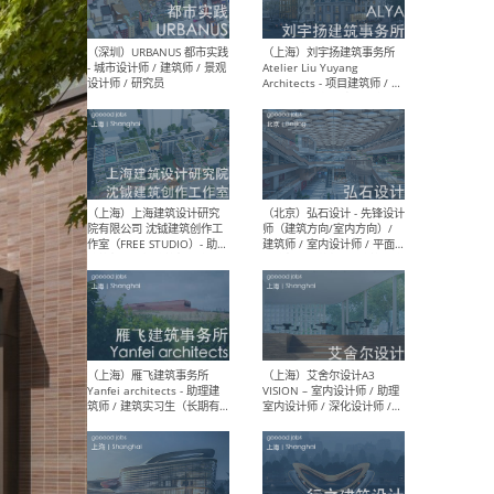
（北京）LOD朗奥建筑 - 资深
（杭
室内建筑师 / 产品研发及新
Bob
媒体运营设计师 / FF&E软装
/ 
设计师 / 深化设计师 / 实习
装设
生
（北京）SHUYAN design -
（上
项目负责人Project Manager
mea
/项目建筑师Project
/ 
Architect / 助理建筑师
师 
Assistant Architect / 创始
请）
人助理Founder's Assistant
/ 实习生Intern
（深圳）URBANUS 都市实践
（上
- 城市设计师 / 建筑师 / 景观
Atel