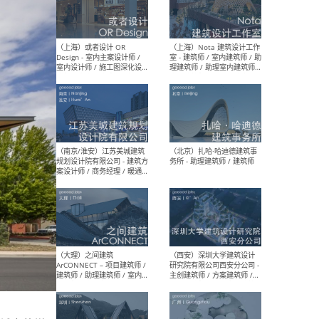
师 
（杭州）GLA建筑设计 - 建筑
（南京
设计实习生 / 建筑设计师
社 
（应届）/ 建筑设计师（方案
执行
设计）/ 建筑设计师（施工
实习
图）/ 结构设计师 / 给排水设
计师
（上海）或者设计 OR
（上
Design - 室内主案设计师 /
室 -
室内设计师 / 施工图深化设
理建
计师 / 室内设计助理 / 新媒
实习
体运营
请）