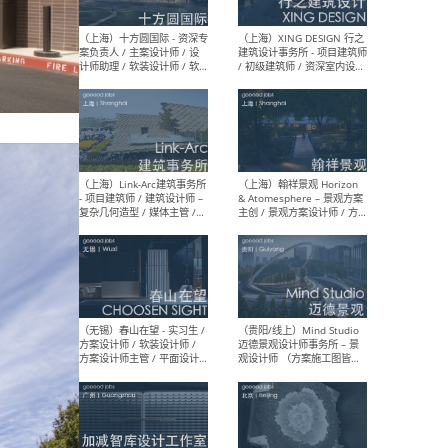
设计师 / 研究员
Arc
媒体
生（
（上海）上海建筑设计研究
（北
院有限公司 沈钺建筑创作工
师（
作室（FREE STUDIO）- 助理
建筑
建筑师 / 驻场建筑师 / 实习
设计
生
实习
（上海）雁飞建筑事务所
（上
Yanfei architects - 助理建
VIS
筑师 / 建筑实习生（长期有
室内
效）
软装