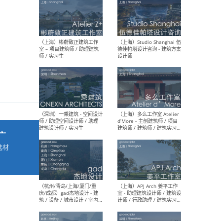
最新工作
按地区查看 ：
全部
|
北方
|
长江
|
华南
（上海）彬蔚致正建筑工作
（上海
室 – 项目建筑师 / 助理建筑
德佳
师 / 实习生
设计
广
选材
→
（深圳）一乘建筑 - 空间设计
（上
师 / 助理空间设计师 / 助理
d’M
建筑设计师 / 实习生
建筑
生 