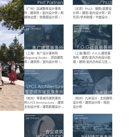
（上海）十方圆国际 - 资深专
（上海
案负责人 / 主案设计师 / 设
建筑
计师助理 / 软装设计师 / 软
/ 
装设计师助理
师 
（上海）Link-Arc建筑事务所
（上
- 项目建筑师 / 建筑设计师 –
& A
复杂几何造型 / 媒体主管 /
主创
学术研究专员 / 实习生计划
案深
软装
（方
（无锡）春山在望 - 实习生 /
（贵阳
方案设计师 / 软装设计师 /
迈德
方案设计师主管 / 平面设计
观设
师
可）