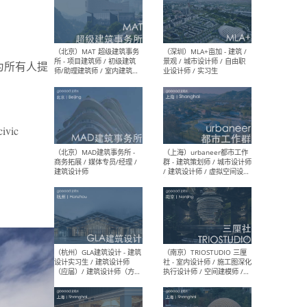
（杭州/青岛/上海/厦门/重
（上海
庆/成都）gad杰地设计 - 建
室 
，为所有人提
筑 / 设备 / 城市设计 / 室内 /
计师
幕墙 / BIM / 成本 / 工程 / 运
生
营 / 品牌 / 观点views / 实习
等
civic
（北京）MAT 超级建筑事务
（深圳
所 - 项目建筑师 / 初级建筑
景观
师/助理建筑师 / 室内建筑师
业设
/ 实习生
（北京）MAD建筑事务所 -
（上
商务拓展 / 媒体专员/经理 /
群 
建筑设计师
/ 