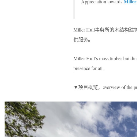
Miller
Appreciation towards
Miller Hull事务所
供服务。
Miller Hull’s mass timber buildin
presence for all.
▼项目概览，overview of the pro