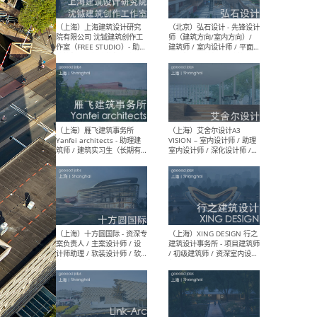
媒体运营设计师 / FF&E软装
/ 
设计师 / 深化设计师 / 实习
装设
生
（北京）SHUYAN design -
（上
项目负责人Project Manager
mea
/项目建筑师Project
/ 
Architect / 助理建筑师
师 
Assistant Architect / 创始
请）
人助理Founder's Assistant
/ 实习生Intern
（深圳）URBANUS 都市实践
（上
- 城市设计师 / 建筑师 / 景观
Atel
设计师 / 研究员
Arc
媒体
生（