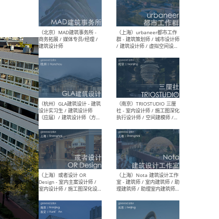
幕墙 / BIM / 成本 / 工程 / 运
生
营 / 品牌 / 观点views / 实习
等
（北京）MAT 超级建筑事务
（深圳
所 - 项目建筑师 / 初级建筑
景观
师/助理建筑师 / 室内建筑师
业设
/ 实习生
（北京）MAD建筑事务所 -
（上
商务拓展 / 媒体专员/经理 /
群 
建筑设计师
/ 
师 