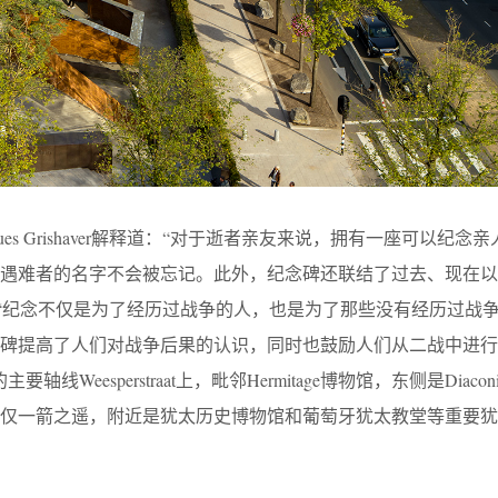
ues Grishaver解释道：“对于逝者亲友来说，拥有一座可以纪念
杀遇难者的名字不会被忘记。此外，纪念碑还联结了过去、现在以
：“纪念不仅是为了经历过战争的人，也是为了那些没有经历过战
念碑提高了人们对战争后果的认识，同时也鼓励人们从二战中进行
线Weesperstraat上，毗邻Hermitage博物馆，东侧是Diaco
河仅一箭之遥，附近是犹太历史博物馆和葡萄牙犹太教堂等重要犹