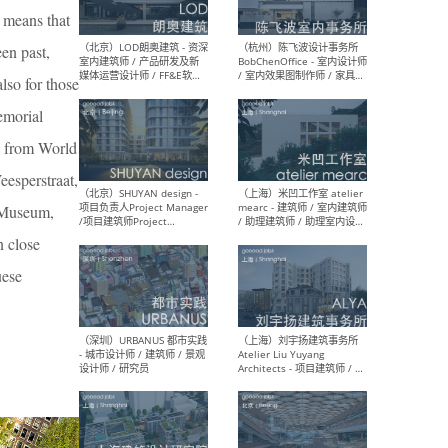
t means that
en past,
（大理）之间建筑
（西
lso for those
ArCONNECT – 项目建筑师 /
研究
建筑师 / 助理建筑师 / 室内
主创
emorial
设计师 / 实习生
景观
施工
rn from World
eesperstraat,
e Museum,
n close
（深圳）TOMO東木筑造 -
（广
室内设计师 / 资深深化设计
所 
uese
师 / AIGC内容编辑(室内设计
理设
方向) / 照明设计师 / 软装设
新媒
计师
生
（北京）LOD朗奥建筑 - 资深
（杭
室内建筑师 / 产品研发及新
Bob