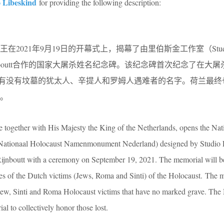
o Libeskind
for providing the following description:
2021年9月19日的开幕式上，揭幕了由里伯斯金工作室（Stud
所Rijnboutt合作的国家大屠杀姓名纪念碑。该纪念碑首次纪念了在大
含所有没有坟墓的犹太人、辛提人和罗姆人遇难者的名字。荷兰最终
。
ogether with His Majesty the King of the Netherlands, opens the Nat
Nationaal Holocaust Namenmonument Nederland) designed by Studio L
 Rijnboutt with a ceremony on September 19, 2021. The memorial will be 
es of the Dutch victims (Jews, Roma and Sinti) of the Holocaust. The 
 Jew, Sinti and Roma Holocaust victims that have no marked grave. The
ial to collectively honor those lost.