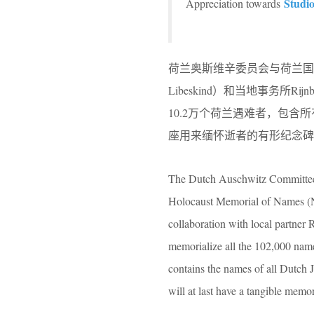
Studi
Appreciation towards
荷兰奥斯维辛委员会与荷兰国王在
Libeskind）和当地事务
10.2万个荷兰遇难者，包
座用来缅怀逝者的有形纪念碑
The Dutch Auschwitz Committee t
Holocaust Memorial of Names (
collaboration with local partner
memorialize all the 102,000 nam
contains the names of all Dutch
will at last have a tangible memor