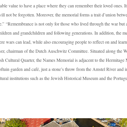
imable value to have a place where they can remember their loved ones. I
ill not be forgotten. Moreover, the memorial forms a trait d’union betwe
re.” “Remembrance is not only for those who lived through the war but a
hildren and grandchildren and following generations. In addition, the m
here wars can lead, while also encouraging people to reflect on and lea
ver, chairman of the Dutch Auschwitz Committee. Situated along the W
wish Cultural Quarter, the Names Memorial is adjacent to the Hermitag
ftuin garden and café, just a stone’s throw from the Amstel River and i
ltural institutions such as the Jewish Historical Museum and the Portug