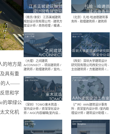
（杭州）GLA建筑设计 - 建筑
（南京
设计实习生 / 建筑设计师
社 
（应届）/ 建筑设计师（方案
执行
设计）/ 建筑设计师（施工
实习
图）/ 结构设计师 / 给排水设
计师
（上海）或者设计 OR
（上
Design - 室内主案设计师 /
室 -
亲人的地方是
室内设计师 / 施工图深化设
理建
计师 / 室内设计助理 / 新媒
实习
及具有重
体运营
请）
争的人——
反思和学
nie的翠绿公
（南京/淮安）江苏美城建筑
（北
太文化机
规划设计院有限公司 - 建筑方
务所
案设计师 / 商务经理 / 暖通
设计师 / 造价工程师