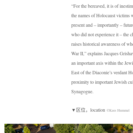
“For the bereaved, it is of inest
the names of Holocaust victims w
present and – importantly – futu
who did not experience it – the c
raises historical awareness of w
War II,” explains Jacques Grisha
an important axis within the Je
East of the Diaconie’s verdant Ho
proximity to important Jewish cu
Synagogue.
▼区位，location
©Kees Hummel