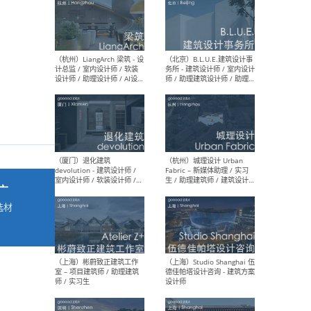
最新工作
按地区查看 ：
全部
|
北方
|
长江
|
华南
（杭州）LiangArch 梁筑 - 设
（北
计总监 / 室内设计师 / 软装
务所
设计师 / 助理设计师 / AI设计
师 
师 / 施工图深化设计师 / 品
室内
牌商务总助
广
选材
→
（厦门）退化建筑
（杭
devolution - 建筑设计师 /
Fab
室内设计师 / 软装设计师 /
生 
项目统筹 / 合伙人助理
师