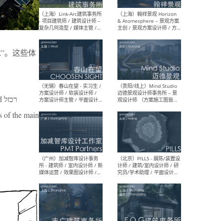
（上海）上海建筑设计研究
（北
院有限公司 沈钺建筑创作工
师（
作室（FREE STUDIO）- 助理
建筑
建筑师 / 驻场建筑师 / 实习
设计
生
实习
רכ
（上海）雁飞建筑事务所
（上
Yanfei architects - 助理建
VIS
s of the main
筑师 / 建筑实习生（长期有
室内
效）
软装
（上海）十方圆国际 - 资深专
（上海
案负责人 / 主案设计师 / 设
建筑
计师助理 / 软装设计师 / 软
/ 
装设计师助理
师 