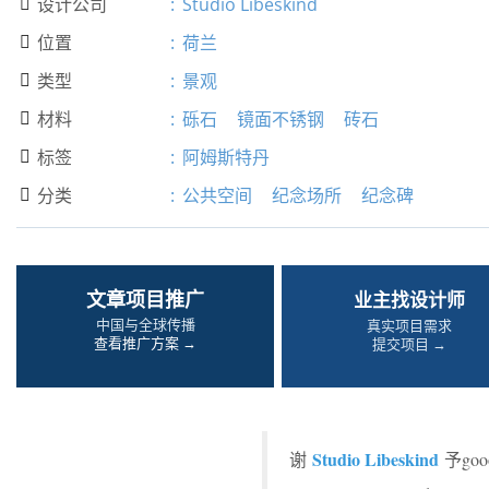
设计公司
:
Studio Libeskind

位置
:
荷兰

类型
:
景观

材料
:
砾石
镜面不锈钢
砖石

标签
:
阿姆斯特丹

分类
:
公共空间
纪念场所
纪念碑

文章项目推广
业主找设计师
中国与全球传播
真实项目需求
查看推广方案 →
提交项目 →
Studio Libeskind
谢
予g