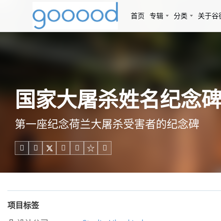
首页
专辑
分类
关于谷
国家大屠杀姓名纪念碑，荷兰 
第一座纪念荷兰大屠杀受害者的纪念碑





项目标签