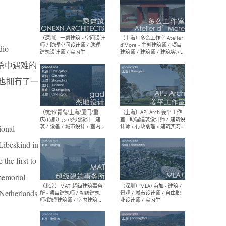
（上海）彬蔚致正建筑工作
（上海
室 – 项目建筑师 / 助理建筑
德佳
io
师 / 实习生
设计
屠杀中遇难的
也拥有了一
（深圳）一乘建筑 - 空间设计
（上
师 / 助理空间设计师 / 助理
d’M
ional
建筑设计师 / 实习生
建筑
生 
ibeskind in
the first to
memorial
 Netherlands
（杭州/青岛/上海/厦门/重
（上海
庆/成都）gad杰地设计 - 建
室 
筑 / 设备 / 城市设计 / 室内 /
计师