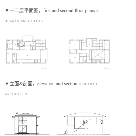
▼一二层平面图，first and second floor plans
©
HEARTH ARCHITECTS
▼立面&剖面，elevation and section
© HEARTH
ARCHITECTS