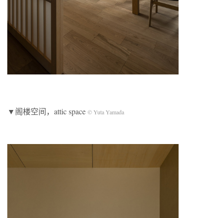
▼阁楼空间，a
ttic space
© Yuta Yamada