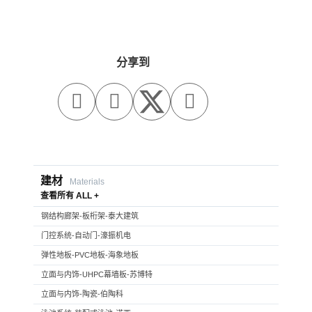
分享到



建材
Materials
查看所有 ALL +
钢结构廊架-板桁架-泰大建筑
门控系统-自动门-濠振机电
弹性地板-PVC地板-海象地板
立面与内饰-UHPC幕墙板-苏博特
立面与内饰-陶瓷-伯陶科