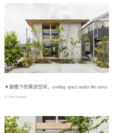
▼屋檐下的乘凉空间，c
ooling space under the eaves
© Yuta Yamada