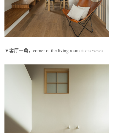
▼客厅一角，c
orner of the living room
© Yuta Yamada