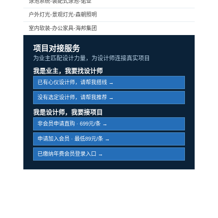
泳池系统-装配式泳池-诺亚
户外灯光-景观灯光-森朝照明
室内软装-办公家具-海邦集团
项目对接服务
为业主匹配设计力量，为设计师连接真实项目
我是业主，我要找设计师
已有心仪设计师，请帮我搭线 →
没有选定设计师，请帮我推荐 →
我是设计师，我要接项目
非会员申请直购 · 699元/条 →
申请加入会员 · 最低89元/条 →
已缴纳年费会员登录入口 →