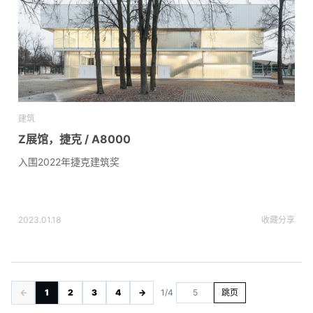
建筑
Z展馆，捷克 / A8000
入围2022年捷克建筑奖
2023.01.18
收藏
分享
←
1
2
3
4
→
1/4
跳页