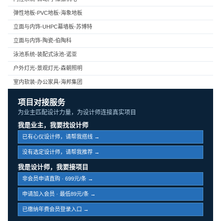
弹性地板-PVC地板-海象地板
立面与内饰-UHPC幕墙板-苏博特
立面与内饰-陶瓷-伯陶科
泳池系统-装配式泳池-诺亚
户外灯光-景观灯光-森朝照明
室内软装-办公家具-海邦集团
项目对接服务
为业主匹配设计力量，为设计师连接真实项目
我是业主，我要找设计师
已有心仪设计师，请帮我搭线 →
没有选定设计师，请帮我推荐 →
我是设计师，我要接项目
非会员申请直购 · 699元/条 →
申请加入会员 · 最低89元/条 →
已缴纳年费会员登录入口 →