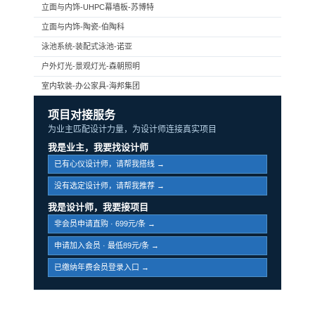
立面与内饰-UHPC幕墙板-苏博特
立面与内饰-陶瓷-伯陶科
泳池系统-装配式泳池-诺亚
户外灯光-景观灯光-森朝照明
室内软装-办公家具-海邦集团
项目对接服务
为业主匹配设计力量，为设计师连接真实项目
我是业主，我要找设计师
已有心仪设计师，请帮我搭线 →
没有选定设计师，请帮我推荐 →
我是设计师，我要接项目
非会员申请直购 · 699元/条 →
申请加入会员 · 最低89元/条 →
已缴纳年费会员登录入口 →