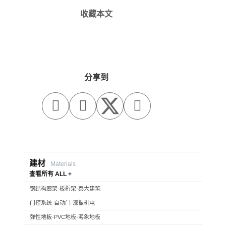
收藏本文
分享到



建材
Materials
查看所有 ALL +
钢结构廊架-板桁架-泰大建筑
门控系统-自动门-濠振机电
弹性地板-PVC地板-海象地板