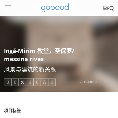
搜索
Ingá-Mirim 教堂，圣保罗/
messina rivas
风景与建筑的新关系
2019-08-19





项目标签